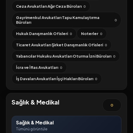
Ceza Avukatları Ağır Ceza Büroları
0
Gayrimenkul Avukatları Tapu Kamulaştırma
0
Büroları
Hukuk Danışmanlık Ofisleri
Noterler
0
0
Ticaret Avukatları Şirket Danışmanlık Ofisleri
0
Yabancılar Hukuku Avukatları Oturma İzni Büroları
0
İcra ve İflas Avukatları
0
İş Davaları Avukatları İşçi Hakları Büroları
0
Sağlık & Medikal
0
Sağlık & Medikal
Tümünü görüntüle