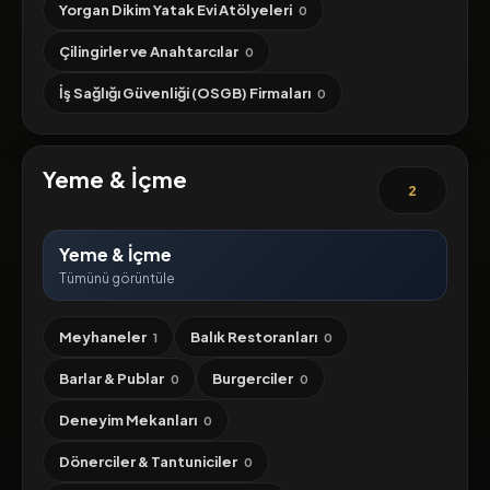
Yorgan Dikim Yatak Evi Atölyeleri
0
Çilingirler ve Anahtarcılar
0
İş Sağlığı Güvenliği (OSGB) Firmaları
0
Yeme & İçme
2
Yeme & İçme
Tümünü görüntüle
Meyhaneler
Balık Restoranları
1
0
Barlar & Publar
Burgerciler
0
0
Deneyim Mekanları
0
Dönerciler & Tantuniciler
0