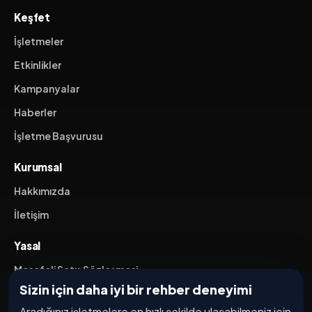
Keşfet
İşletmeler
Etkinlikler
Kampanyalar
Haberler
İşletme Başvurusu
Kurumsal
Hakkımızda
İletişim
Yasal
Mesafeli Satış Sözleşmesi
Sizin için daha iyi bir rehber deneyimi
İptal / İade Koşulları
Aradığınız işletmelere en hızlı şekilde ulaşabilmeniz için