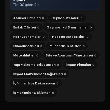
Tümünü görüntüle
Asansör Firmaları
Cephe sistemleri
0
0
Emlak Ofisleri
Gayrimenkul Danışmanları
0
0
Hafriyat Firmaları
Hazır Beton Tesisleri
0
0
Mimarlık ofisleri
Mühendislik ofisleri
0
0
Müteahhitler
Site ve Apartman Yönetimleri
0
0
Yapı Malzemeleri Satıcıları
İnşaat Firmaları
0
0
İnşaat Malzemeleri Mağazaları
0
İç Mimarlık ve Dekorasyon
0
İş Makineleri & Ekipman
0