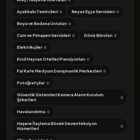
Ayakkabı Tamircileri
Beyaz Eşya Servisleri
0
0
Boya ve Badana Ustaları
0
Cam ve Pimapen Servisleri
Döviz Büroları
0
0
Elektrikçiler
0
Evcil Hayvan Otelleri Pansiyonları
0
Fal Kafe Medyum Danışmanlık Merkezleri
0
Fotoğrafçılar
0
Güvenlik Sistemleri Kamera Alarm Kurulum
0
Şirketleri
Havalandırma
0
Haşere İlaçlama Böcek Dezenfeksiyon
0
Hizmetleri