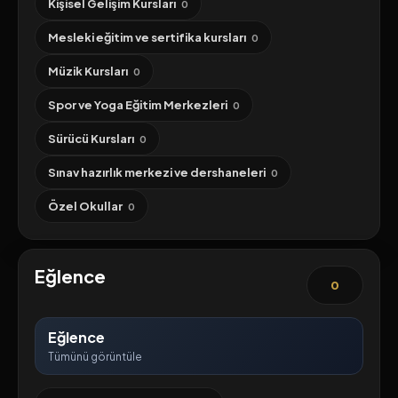
Kişisel Gelişim Kursları
0
Mesleki eğitim ve sertifika kursları
0
Müzik Kursları
0
Spor ve Yoga Eğitim Merkezleri
0
Sürücü Kursları
0
Sınav hazırlık merkezi ve dershaneleri
0
Özel Okullar
0
Eğlence
0
Eğlence
Tümünü görüntüle