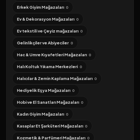
Erkek Giyim Mağazaları
0
Ev & Dekorasyon Mağazaları
0
Ev tekstili ve Çeyiz mağazaları
0
Gelinlikçiler ve Abiyeciler
0
Hac & Umre Kıyafetleri Mağazaları
0
Halı Koltuk Yıkama Merkezleri
0
Halıcılar & Zemin Kaplama Mağazaları
0
Hediyelik Eşya Mağazaları
0
Hobi ve El Sanatları Mağazaları
0
Kadın Giyim Mağazaları
0
Kasaplar Et Şarküteri Mağazaları
0
Kozmetik & Parfümeri Mağazaları
0