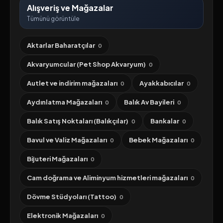
Alışveriş ve Mağazalar
Tümünü görüntüle
Aktarlar Baharatçılar
0
Akvaryumcular (Pet Shop Akvaryum)
0
Autlet ve indirim mağazaları
Ayakkabıcılar
0
0
Aydınlatma Mağazaları
Balık Av Bayileri
0
0
Balık Satış Noktaları (Balıkçılar)
Bankalar
0
0
Bavul ve Valiz Mağazaları
Bebek Mağazaları
0
0
Bijuteri Mağazaları
0
Cam doğrama ve Aliminyum hizmetleri mağazaları
0
Dövme Stüdyoları (Tattoo)
0
Elektronik Mağazaları
0