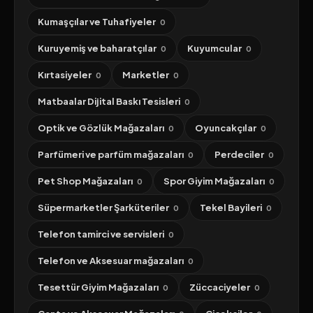
Kumaşçılar ve Tuhafiyeler
0
Kuruyemiş ve baharatçılar
Kuyumcular
0
0
Kırtasiyeler
Marketler
0
0
Matbaalar Dijital Baskı Tesisleri
0
Optik ve Gözlük Mağazaları
Oyuncakçılar
0
0
Parfümeri ve parfüm mağazaları
Perdeciler
0
0
Pet Shop Mağazaları
Spor Giyim Mağazaları
0
0
Süpermarketler Şarküteriler
Tekel Bayileri
0
0
Telefon tamirci ve servisleri
0
Telefon ve Aksesuar mağazaları
0
Tesettür Giyim Mağazaları
Züccaciyeler
0
0