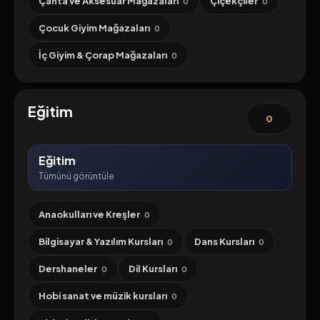
Çanta ve Aksesuar Mağazaları
Çiçekçiler
0
0
Çocuk Giyim Mağazaları
0
İç Giyim & Çorap Mağazaları
0
Eğitim
0
Eğitim
Tümünü görüntüle
Anaokulları ve Kreşler
0
Bilgisayar & Yazılım Kursları
Dans Kursları
0
0
Dershaneler
Dil Kursları
0
0
Hobi sanat ve müzik kursları
0