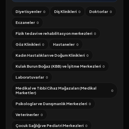
Diyetisyenler
Diş Klinikleri
Doktorlar
0
0
0
Eczaneler
0
Fizik tedavi ve rehabilitasyon merkezleri
0
Göz Klinikleri
Hastaneler
0
0
Kadın Hastalıkları ve Doğum Klinikleri
0
Kulak Burun Boğaz (KBB) ve İşitme Merkezleri
0
Laboratuvarlar
0
Medikal ve Tıbbi Cihaz Mağazaları (Medikal
0
Marketler)
Psikologlar ve Danışmanlık Merkezleri
0
Veterinerler
0
Çocuk Sağlığı ve Pediatri Merkezleri
0