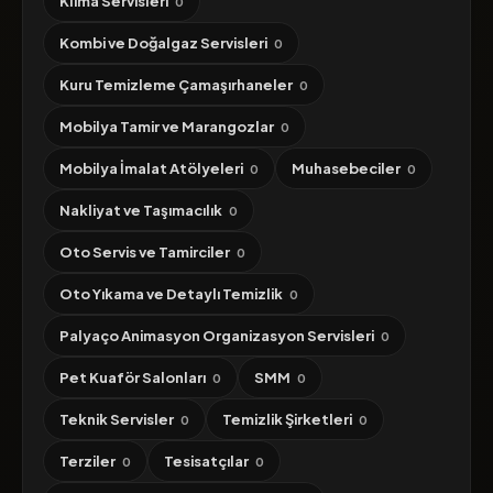
Klima Servisleri
0
Kombi ve Doğalgaz Servisleri
0
Kuru Temizleme Çamaşırhaneler
0
Mobilya Tamir ve Marangozlar
0
Mobilya İmalat Atölyeleri
Muhasebeciler
0
0
Nakliyat ve Taşımacılık
0
Oto Servis ve Tamirciler
0
Oto Yıkama ve Detaylı Temizlik
0
Palyaço Animasyon Organizasyon Servisleri
0
Pet Kuaför Salonları
SMM
0
0
Teknik Servisler
Temizlik Şirketleri
0
0
Terziler
Tesisatçılar
0
0