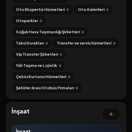
Oto Ekspertiz Hizmetleri
Oto Galerileri
0
0
Otoparklar
0
Soğuk Hava Taşımacılığı Şirketleri
0
Taksi Durakları
Transfer ve servis hizmetleri
0
0
Vip Transfer Şirketleri
0
Yük Taşıma ve Lojistik
0
Çekici Kurtarıcı Hizmetleri
0
Şehirler Arası Otobüs Firmaları
0
İnşaat
0
İnşaat