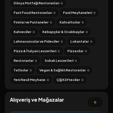
Dünya Mutfağı Restoranları
0
Fast Food Restoranları
Fasıl Meyhaneleri
0
0
Fırınlar ve Pastaneler
Kahvaltıcılar
0
0
Kahveciler
Kebapçılar & Ocakbaşılar
0
0
Lahmacuncular ve Pideciler
Lokantalar
0
0
Pizza & İtalyan Lezzetleri
Pizzacilar
0
0
Restoranlar
Sokak Lezzetleri
0
0
Tatlıcılar
Vegan & Sağlıklı Restoranlar
0
0
Yeni Nesil Meyhane
Çiğ Köfteciler
0
0
Alışveriş ve Mağazalar
0