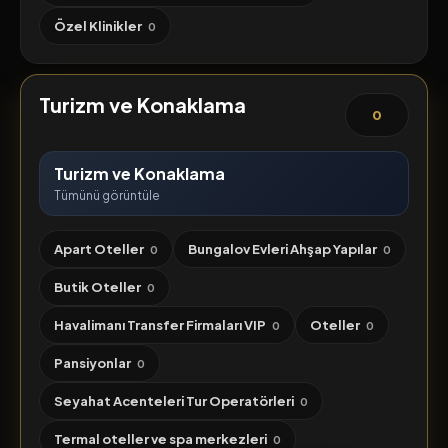
Özel Klinikler
0
Turizm ve Konaklama
0
Turizm ve Konaklama
Tümünü görüntüle
Apart Oteller
Bungalov Evleri Ahşap Yapılar
0
0
Butik Oteller
0
Havalimanı Transfer Firmaları VIP
Oteller
0
0
Pansiyonlar
0
Seyahat Acenteleri Tur Operatörleri
0
Termal oteller ve spa merkezleri
0