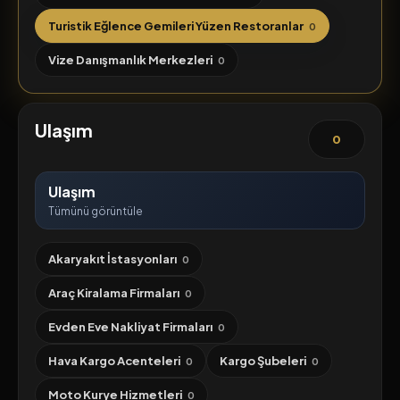
Turistik Eğlence Gemileri Yüzen Restoranlar
0
Vize Danışmanlık Merkezleri
0
Ulaşım
0
Ulaşım
Tümünü görüntüle
Akaryakıt İstasyonları
0
Araç Kiralama Firmaları
0
Evden Eve Nakliyat Firmaları
0
Hava Kargo Acenteleri
Kargo Şubeleri
0
0
Moto Kurye Hizmetleri
0