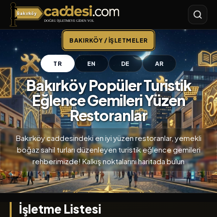
Bakırköy
Bakırköy
BAKIRKÖY / İŞLETMELER
TR
EN
DE
AR
Bakırköy Popüler Turistik
Eğlence Gemileri Yüzen
Restoranlar
Bakırköy caddesindeki en iyi yüzen restoranlar, yemekli
boğaz sahil turları düzenleyen turistik eğlence gemileri
rehberimizde! Kalkış noktalarını haritada bulun
İşletme Listesi