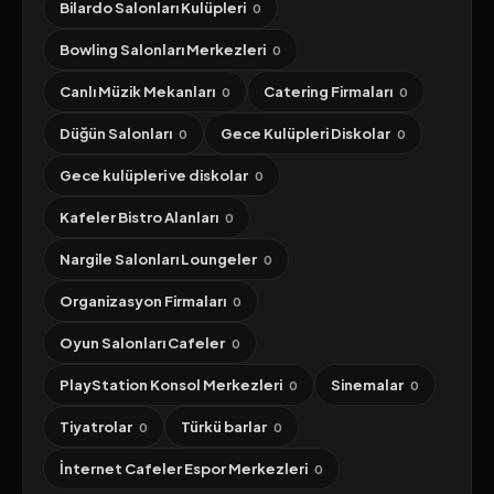
Bilardo Salonları Kulüpleri
0
Bowling Salonları Merkezleri
0
Canlı Müzik Mekanları
Catering Firmaları
0
0
Düğün Salonları
Gece Kulüpleri Diskolar
0
0
Gece kulüpleri ve diskolar
0
Kafeler Bistro Alanları
0
Nargile Salonları Loungeler
0
Organizasyon Firmaları
0
Oyun Salonları Cafeler
0
PlayStation Konsol Merkezleri
Sinemalar
0
0
Tiyatrolar
Türkü barlar
0
0
İnternet Cafeler Espor Merkezleri
0