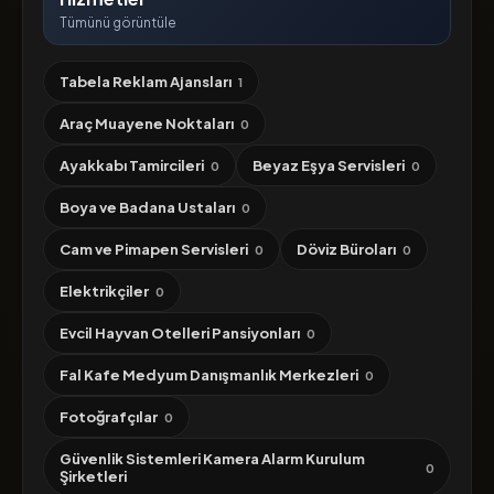
Tümünü görüntüle
Tabela Reklam Ajansları
1
Araç Muayene Noktaları
0
Ayakkabı Tamircileri
Beyaz Eşya Servisleri
0
0
Boya ve Badana Ustaları
0
Cam ve Pimapen Servisleri
Döviz Büroları
0
0
Elektrikçiler
0
Evcil Hayvan Otelleri Pansiyonları
0
Fal Kafe Medyum Danışmanlık Merkezleri
0
Fotoğrafçılar
0
Güvenlik Sistemleri Kamera Alarm Kurulum
0
Şirketleri