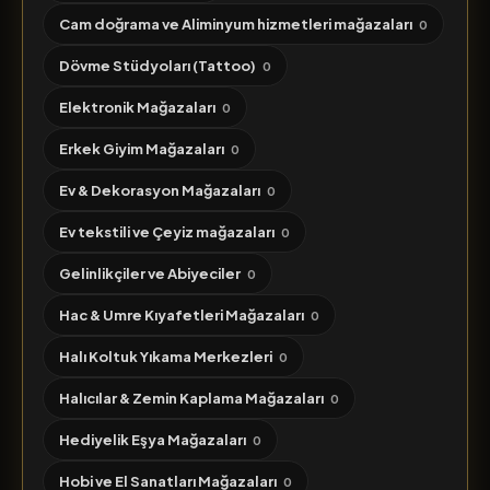
Cam doğrama ve Aliminyum hizmetleri mağazaları
0
Dövme Stüdyoları (Tattoo)
0
Elektronik Mağazaları
0
Erkek Giyim Mağazaları
0
Ev & Dekorasyon Mağazaları
0
Ev tekstili ve Çeyiz mağazaları
0
Gelinlikçiler ve Abiyeciler
0
Hac & Umre Kıyafetleri Mağazaları
0
Halı Koltuk Yıkama Merkezleri
0
Halıcılar & Zemin Kaplama Mağazaları
0
Hediyelik Eşya Mağazaları
0
Hobi ve El Sanatları Mağazaları
0