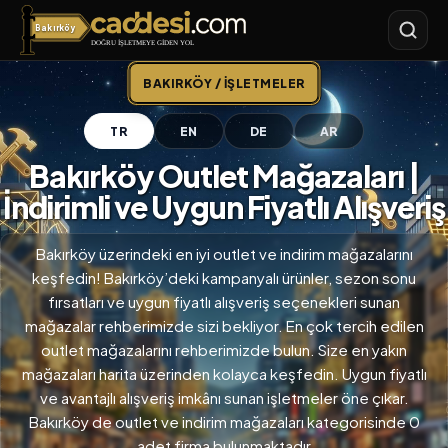
Bakırköy
Bakırköy
BAKIRKÖY / İŞLETMELER
TR
EN
DE
AR
Bakırköy Outlet Mağazaları |
İndirimli ve Uygun Fiyatlı Alışveriş
Bakırköy üzerindeki en iyi outlet ve indirim mağazalarını
keşfedin! Bakırköy’deki kampanyalı ürünler, sezon sonu
fırsatları ve uygun fiyatlı alışveriş seçenekleri sunan
mağazalar rehberimizde sizi bekliyor. En çok tercih edilen
outlet mağazalarını rehberimizde bulun. Size en yakın
mağazaları harita üzerinden kolayca keşfedin. Uygun fiyatlı
ve avantajlı alışveriş imkânı sunan işletmeler öne çıkar.
Bakırköy de outlet ve indirim mağazaları kategorisinde 0
adet firma bulunmaktadır