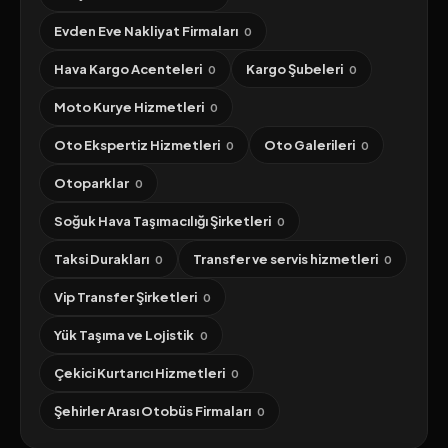
Evden Eve Nakliyat Firmaları
0
Hava Kargo Acenteleri
Kargo Şubeleri
0
0
Moto Kurye Hizmetleri
0
Oto Ekspertiz Hizmetleri
Oto Galerileri
0
0
Otoparklar
0
Soğuk Hava Taşımacılığı Şirketleri
0
Taksi Durakları
Transfer ve servis hizmetleri
0
0
Vip Transfer Şirketleri
0
Yük Taşıma ve Lojistik
0
Çekici Kurtarıcı Hizmetleri
0
Şehirler Arası Otobüs Firmaları
0