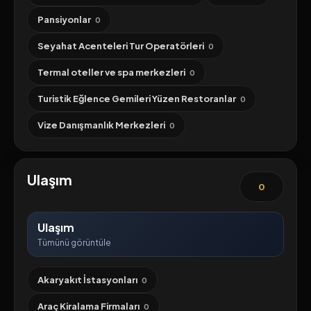
Pansiyonlar
0
Seyahat Acenteleri Tur Operatörleri
0
Termal oteller ve spa merkezleri
0
Turistik Eğlence Gemileri Yüzen Restoranlar
0
Vize Danışmanlık Merkezleri
0
Ulaşım
0
Ulaşım
Tümünü görüntüle
Akaryakıt İstasyonları
0
Araç Kiralama Firmaları
0