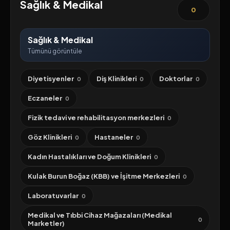
Sağlık & Medikal
0
Sağlık & Medikal
Tümünü görüntüle
Diyetisyenler
Diş Klinikleri
Doktorlar
0
0
0
Eczaneler
0
Fizik tedavi ve rehabilitasyon merkezleri
0
Göz Klinikleri
Hastaneler
0
0
Kadın Hastalıkları ve Doğum Klinikleri
0
Kulak Burun Boğaz (KBB) ve İşitme Merkezleri
0
Laboratuvarlar
0
Medikal ve Tıbbi Cihaz Mağazaları (Medikal
0
Marketler)