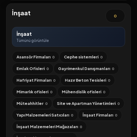
İnşaat
0
İnşaat
Tümünü görüntüle
Asansör Firmaları
Cephe sistemleri
0
0
Emlak Ofisleri
Gayrimenkul Danışmanları
0
0
Hafriyat Firmaları
Hazır Beton Tesisleri
0
0
Mimarlık ofisleri
Mühendislik ofisleri
0
0
Müteahhitler
Site ve Apartman Yönetimleri
0
0
Yapı Malzemeleri Satıcıları
İnşaat Firmaları
0
0
İnşaat Malzemeleri Mağazaları
0