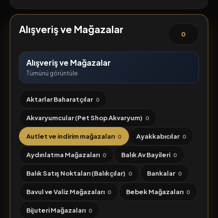
Alışveriş ve Mağazalar
0
Alışveriş ve Mağazalar
Tümünü görüntüle
Aktarlar Baharatçılar
0
Akvaryumcular (Pet Shop Akvaryum)
0
Autlet ve indirim mağazaları
Ayakkabıcılar
0
0
Aydınlatma Mağazaları
Balık Av Bayileri
0
0
Balık Satış Noktaları (Balıkçılar)
Bankalar
0
0
Bavul ve Valiz Mağazaları
Bebek Mağazaları
0
0
Bijuteri Mağazaları
0