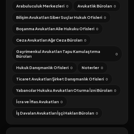
Arabuluculuk Merkezleri
Avukatlık Büroları
0
0
Bilişim Avukatları Siber Suçlar Hukuk Ofisleri
0
Boşanma Avukatları Aile Hukuku Ofisleri
0
Ceza Avukatları Ağır Ceza Büroları
0
Gayrimenkul Avukatları Tapu Kamulaştırma
0
Büroları
Hukuk Danışmanlık Ofisleri
Noterler
0
0
Ticaret Avukatları Şirket Danışmanlık Ofisleri
0
Yabancılar Hukuku Avukatları Oturma İzni Büroları
0
İcra ve İflas Avukatları
0
İş Davaları Avukatları İşçi Hakları Büroları
0