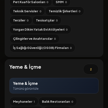
Pet Kuaför Salonları
SMM
0
0
Teknik Servisler
Temizlik Şirketleri
0
0
Terziler
Tesisatçılar
0
0
Yorgan Dikim Yatak Evi Atölyeleri
0
Çilingirler ve Anahtarcılar
0
İş Sağlığı Güvenliği (OSGB) Firmaları
0
Yeme & İçme
2
Yeme & İçme
Tümünü görüntüle
Meyhaneler
Balık Restoranları
1
0