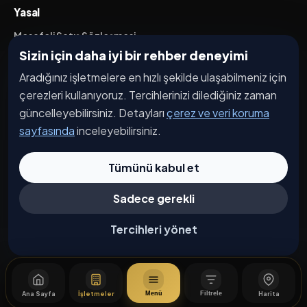
Yasal
Mesafeli Satış Sözleşmesi
Sizin için daha iyi bir rehber deneyimi
İptal / İade Koşulları
Aradığınız işletmelere en hızlı şekilde ulaşabilmeniz için
Hizmet Şartları
çerezleri kullanıyoruz. Tercihlerinizi dilediğiniz zaman
Gizlilik Politikası
güncelleyebilirsiniz. Detayları
çerez ve veri koruma
Üyelik Sözleşmesi
sayfasında
inceleyebilirsiniz.
Kişisel Veri Koruma
Tümünü kabul et
Sadece gerekli
© 2026 Bakırköy. Tüm hakları saklıdır.
Çerez Tercihleri
Tercihleri yönet
Ana Sayfa
İşletmeler
Harita
Menü
Filtrele