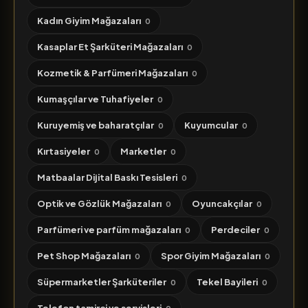
Kadın Giyim Mağazaları
0
Kasaplar Et Şarküteri Mağazaları
0
Kozmetik & Parfümeri Mağazaları
0
Kumaşçılar ve Tuhafiyeler
0
Kuruyemiş ve baharatçılar
Kuyumcular
0
0
Kırtasiyeler
Marketler
0
0
Matbaalar Dijital Baskı Tesisleri
0
Optik ve Gözlük Mağazaları
Oyuncakçılar
0
0
Parfümeri ve parfüm mağazaları
Perdeciler
0
0
Pet Shop Mağazaları
Spor Giyim Mağazaları
0
0
Süpermarketler Şarküteriler
Tekel Bayileri
0
0