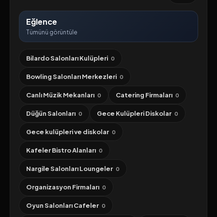
Eğlence
Tümünü görüntüle
Bilardo Salonları Kulüpleri
0
Bowling Salonları Merkezleri
0
Canlı Müzik Mekanları
Catering Firmaları
0
0
Düğün Salonları
Gece Kulüpleri Diskolar
0
0
Gece kulüpleri ve diskolar
0
Kafeler Bistro Alanları
0
Nargile Salonları Loungeler
0
Organizasyon Firmaları
0
Oyun Salonları Cafeler
0