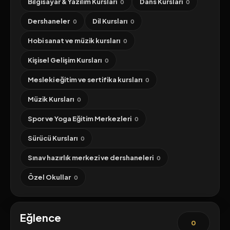
Bilgisayar & Yazılım Kursları
Dans Kursları
0
0
Dershaneler
Dil Kursları
0
0
Hobi sanat ve müzik kursları
0
Kişisel Gelişim Kursları
0
Mesleki eğitim ve sertifika kursları
0
Müzik Kursları
0
Spor ve Yoga Eğitim Merkezleri
0
Sürücü Kursları
0
Sınav hazırlık merkezi ve dershaneleri
0
Özel Okullar
0
Eğlence
0