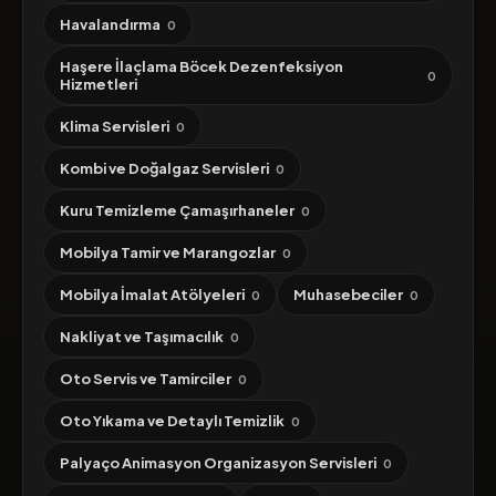
Havalandırma
0
Haşere İlaçlama Böcek Dezenfeksiyon
0
Hizmetleri
Klima Servisleri
0
Kombi ve Doğalgaz Servisleri
0
Kuru Temizleme Çamaşırhaneler
0
Mobilya Tamir ve Marangozlar
0
Mobilya İmalat Atölyeleri
Muhasebeciler
0
0
Nakliyat ve Taşımacılık
0
Oto Servis ve Tamirciler
0
Oto Yıkama ve Detaylı Temizlik
0
Palyaço Animasyon Organizasyon Servisleri
0