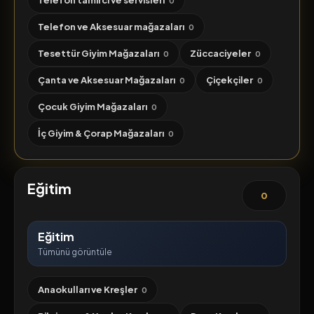
Telefon tamirci ve servisleri
0
Telefon ve Aksesuar mağazaları
0
Tesettür Giyim Mağazaları
Züccaciyeler
0
0
Çanta ve Aksesuar Mağazaları
Çiçekçiler
0
0
Çocuk Giyim Mağazaları
0
İç Giyim & Çorap Mağazaları
0
Eğitim
0
Eğitim
Tümünü görüntüle
Anaokulları ve Kreşler
0