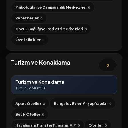
Psikologlar ve Danışmanlık Merkezleri
0
Veterinerler
0
Çocuk Sağlığı ve Pediatri Merkezleri
0
Özel Klinikler
0
Turizm ve Konaklama
0
Turizm ve Konaklama
Tümünü görüntüle
Apart Oteller
Bungalov Evleri Ahşap Yapılar
0
0
Butik Oteller
0
Havalimanı Transfer Firmaları VIP
Oteller
0
0