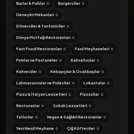
Barlar & Publar
Burgerciler
0
0
Deneyim Mekanları
0
Dönerciler & Tantuniciler
0
Dünya Mutfağı Restoranları
0
Fast Food Restoranları
Fasıl Meyhaneleri
0
0
Fırınlar ve Pastaneler
Kahvaltıcılar
0
0
Kahveciler
Kebapçılar & Ocakbaşılar
0
0
Lahmacuncular ve Pideciler
Lokantalar
0
0
Pizza & İtalyan Lezzetleri
Pizzacilar
0
0
Restoranlar
Sokak Lezzetleri
0
0
Tatlıcılar
Vegan & Sağlıklı Restoranlar
0
0
Yeni Nesil Meyhane
Çiğ Köfteciler
0
0