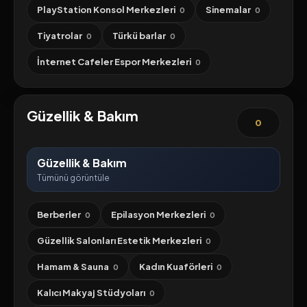
PlayStation Konsol Merkezleri
Sinemalar
0
0
Tiyatrolar
Türkü barlar
0
0
İnternet Cafeler Espor Merkezleri
0
Güzellik & Bakım
0
Güzellik & Bakım
Tümünü görüntüle
Berberler
Epilasyon Merkezleri
0
0
Güzellik Salonları Estetik Merkezleri
0
Hamam & Sauna
Kadın Kuaförleri
0
0
Kalıcı Makyaj Stüdyoları
0