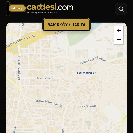
Bakırköy
Caddesi.com
BAKIRKÖY / HARITA
+
−