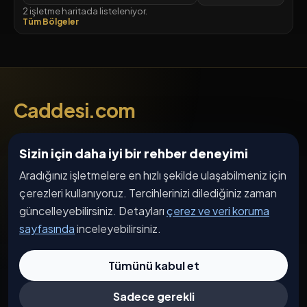
2 işletme haritada listeleniyor.
Tüm Bölgeler
Caddesi.com
cadde, işletme, etkinlik ve haber akışı
Sizin için daha iyi bir rehber deneyimi
SOSYAL MEDYA
Aradığınız işletmelere en hızlı şekilde ulaşabilmeniz için
çerezleri kullanıyoruz. Tercihlerinizi dilediğiniz zaman
güncelleyebilirsiniz. Detayları
çerez ve veri koruma
DIL SEÇIMI
sayfasında
inceleyebilirsiniz.
TR
EN
DE
AR
Tümünü kabul et
Sadece gerekli