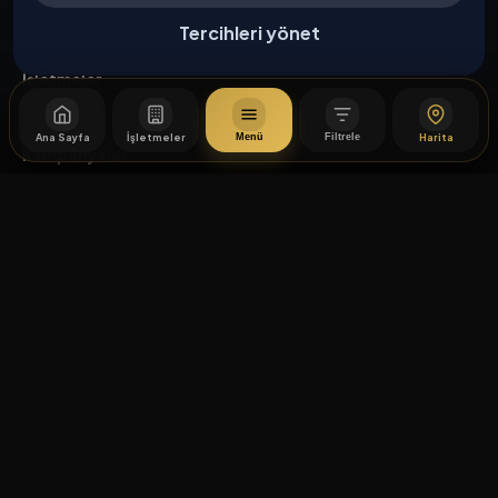
Tercihleri yönet
Keşfet
İşletmeler
Etkinlikler
Ana Sayfa
İşletmeler
Harita
Menü
Filtrele
Kampanyalar
Haberler
İşletme Başvurusu
Kurumsal
Hakkımızda
İletişim
Yasal
Mesafeli Satış Sözleşmesi
İptal / İade Koşulları