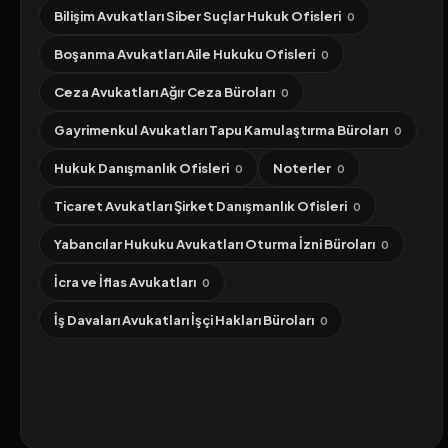
Bilişim Avukatları Siber Suçlar Hukuk Ofisleri
0
Boşanma Avukatları Aile Hukuku Ofisleri
0
Ceza Avukatları Ağır Ceza Büroları
0
Gayrimenkul Avukatları Tapu Kamulaştırma Büroları
0
Hukuk Danışmanlık Ofisleri
Noterler
0
0
Ticaret Avukatları Şirket Danışmanlık Ofisleri
0
Yabancılar Hukuku Avukatları Oturma İzni Büroları
0
İcra ve İflas Avukatları
0
İş Davaları Avukatları İşçi Hakları Büroları
0