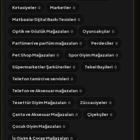
Kırtasiyeler
Marketler
0
0
Matbaalar Dijital Baskı Tesisleri
0
Optik ve Gözlük Mağazaları
Oyuncakçılar
0
0
Parfümeri ve parfüm mağazaları
Perdeciler
0
0
Pet Shop Mağazaları
Spor Giyim Mağazaları
0
0
Süpermarketler Şarküteriler
Tekel Bayileri
0
0
Telefon tamirci ve servisleri
0
Telefon ve Aksesuar mağazaları
0
Tesettür Giyim Mağazaları
Züccaciyeler
0
0
Çanta ve Aksesuar Mağazaları
Çiçekçiler
0
0
Çocuk Giyim Mağazaları
0
İç Giyim & Çorap Mağazaları
0