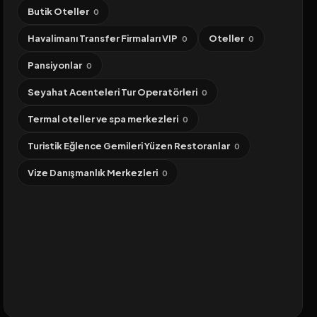
Butik Oteller
0
Havalimanı Transfer Firmaları VIP
Oteller
0
0
Pansiyonlar
0
Seyahat Acenteleri Tur Operatörleri
0
Termal oteller ve spa merkezleri
0
Turistik Eğlence Gemileri Yüzen Restoranlar
0
Vize Danışmanlık Merkezleri
0