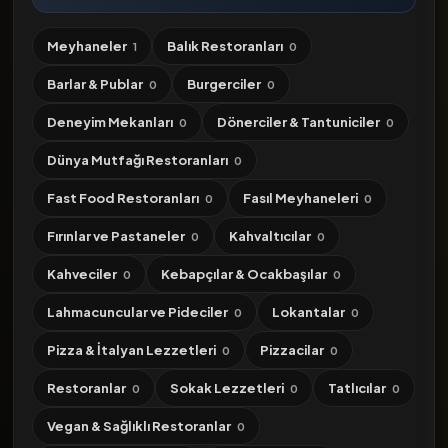
Meyhaneler
Balık Restoranları
1
0
Barlar & Publar
Burgerciler
0
0
Deneyim Mekanları
Dönerciler & Tantuniciler
0
0
Dünya Mutfağı Restoranları
0
Fast Food Restoranları
Fasıl Meyhaneleri
0
0
Fırınlar ve Pastaneler
Kahvaltıcılar
0
0
Kahveciler
Kebapçılar & Ocakbaşılar
0
0
Lahmacuncular ve Pideciler
Lokantalar
0
0
Pizza & İtalyan Lezzetleri
Pizzacilar
0
0
Restoranlar
Sokak Lezzetleri
Tatlıcılar
0
0
0
Vegan & Sağlıklı Restoranlar
0