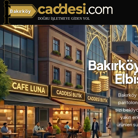
Bakırköy
Bakırköy
Bakırköy
Elb
Bakırköy 
pantolon,
sizi bekli
yakın er
ürünleri 