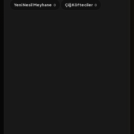
Yeni Nesil Meyhane
Çiğ Köfteciler
0
0