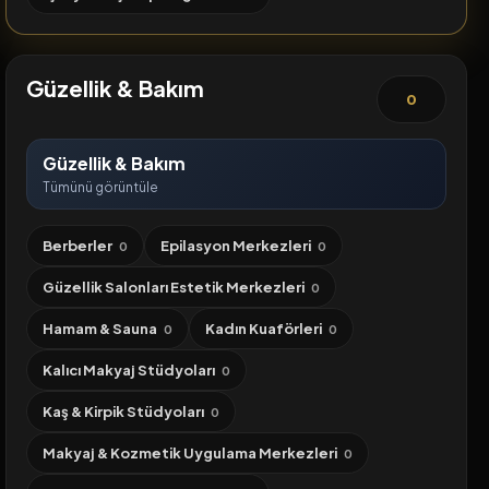
Güzellik & Bakım
0
Güzellik & Bakım
Tümünü görüntüle
Berberler
Epilasyon Merkezleri
0
0
Güzellik Salonları Estetik Merkezleri
0
Hamam & Sauna
Kadın Kuaförleri
0
0
Kalıcı Makyaj Stüdyoları
0
Kaş & Kirpik Stüdyoları
0
Makyaj & Kozmetik Uygulama Merkezleri
0