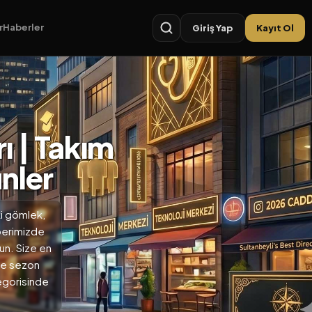
r
Haberler
Giriş Yap
Kayıt Ol
ı | Takım
nler
ki gömlek,
hberimizde
un. Size en
 ve sezon
egorisinde