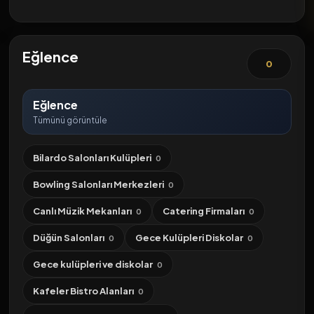
Eğlence
0
Eğlence
Tümünü görüntüle
Bilardo Salonları Kulüpleri
0
Bowling Salonları Merkezleri
0
Canlı Müzik Mekanları
Catering Firmaları
0
0
Düğün Salonları
Gece Kulüpleri Diskolar
0
0
Gece kulüpleri ve diskolar
0
Kafeler Bistro Alanları
0