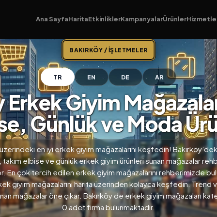
Ana Sayfa
Harita
Etkinlikler
Kampanyalar
Ürünler
Hizmetle
BAKIRKÖY / İŞLETMELER
TR
EN
DE
AR
 Erkek Giyim Mağazalar
ise, Günlük ve Moda Ürü
üzerindeki en iyi erkek giyim mağazalarını keşfedin! Bakırköy’de
 takım elbise ve günlük erkek giyim ürünleri sunan mağazalar re
yor. En çok tercih edilen erkek giyim mağazalarını rehberimizde bul
kek giyim mağazalarını harita üzerinden kolayca keşfedin. Trend
sunan mağazalar öne çıkar. Bakırköy de erkek giyim mağazaları kat
0 adet firma bulunmaktadır.