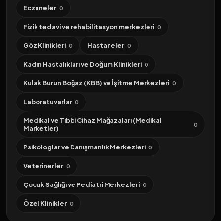
Eczaneler
0
Fizik tedavi ve rehabilitasyon merkezleri
0
Göz Klinikleri
Hastaneler
0
0
Kadın Hastalıkları ve Doğum Klinikleri
0
Kulak Burun Boğaz (KBB) ve İşitme Merkezleri
0
Laboratuvarlar
0
Medikal ve Tıbbi Cihaz Mağazaları (Medikal
0
Marketler)
Psikologlar ve Danışmanlık Merkezleri
0
Veterinerler
0
Çocuk Sağlığı ve Pediatri Merkezleri
0
Özel Klinikler
0