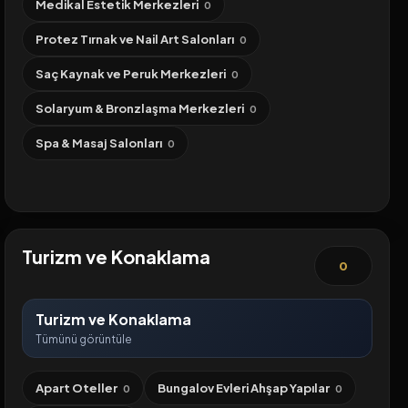
Medikal Estetik Merkezleri
0
Protez Tırnak ve Nail Art Salonları
0
Saç Kaynak ve Peruk Merkezleri
0
Solaryum & Bronzlaşma Merkezleri
0
Spa & Masaj Salonları
0
Turizm ve Konaklama
0
Turizm ve Konaklama
Tümünü görüntüle
Apart Oteller
Bungalov Evleri Ahşap Yapılar
0
0