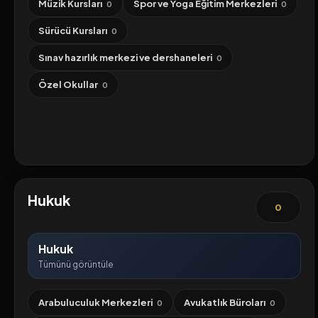
Müzik Kursları
Spor ve Yoga Eğitim Merkezleri
0
0
Sürücü Kursları
0
Sınav hazırlık merkezi ve dershaneleri
0
Özel Okullar
0
Hukuk
0
Hukuk
Tümünü görüntüle
Arabuluculuk Merkezleri
Avukatlık Büroları
0
0