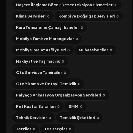
Haşere İlaçlama Böcek Dezenfeksiyon Hizmetleri
0
Klima Servisleri
Kombi ve Doğalgaz Servisleri
0
0
Kuru Temizleme Çamaşırhaneler
0
Mobilya Tamir ve Marangozlar
0
Mobilya İmalat Atölyeleri
Muhasebeciler
0
0
Nakliyat ve Taşımacılık
0
Oto Servis ve Tamirciler
0
Oto Yıkama ve Detaylı Temizlik
0
Palyaço Animasyon Organizasyon Servisleri
0
Pet Kuaför Salonları
SMM
0
0
Teknik Servisler
Temizlik Şirketleri
0
0
Terziler
Tesisatçılar
0
0