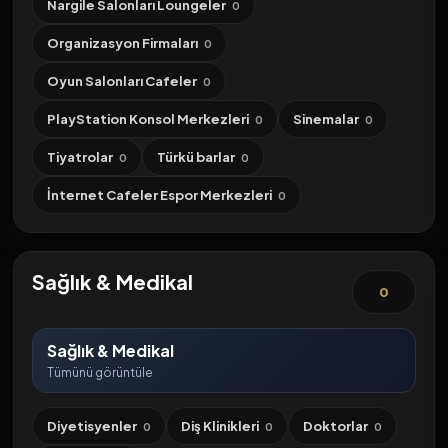
Nargile Salonları Loungeler
0
Organizasyon Firmaları
0
Oyun Salonları Cafeler
0
PlayStation Konsol Merkezleri
Sinemalar
0
0
Tiyatrolar
Türkü barlar
0
0
İnternet Cafeler Espor Merkezleri
0
Sağlık & Medikal
0
Sağlık & Medikal
Tümünü görüntüle
Diyetisyenler
Diş Klinikleri
Doktorlar
0
0
0