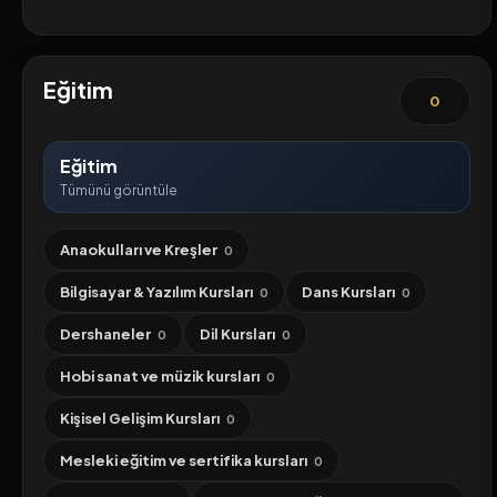
Eğitim
0
Eğitim
Tümünü görüntüle
Anaokulları ve Kreşler
0
Bilgisayar & Yazılım Kursları
Dans Kursları
0
0
Dershaneler
Dil Kursları
0
0
Hobi sanat ve müzik kursları
0
Kişisel Gelişim Kursları
0
Mesleki eğitim ve sertifika kursları
0