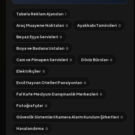
Tabela Reklam Ajansları
1
Araç Muayene Noktaları
Ayakkabı Tamircileri
0
0
Beyaz Eşya Servisleri
0
Boya ve Badana Ustaları
0
Cam ve Pimapen Servisleri
Döviz Büroları
0
0
Elektrikçiler
0
Evcil Hayvan Otelleri Pansiyonları
0
Fal Kafe Medyum Danışmanlık Merkezleri
0
Fotoğrafçılar
0
Güvenlik Sistemleri Kamera Alarm Kurulum Şirketleri
0
Havalandırma
0