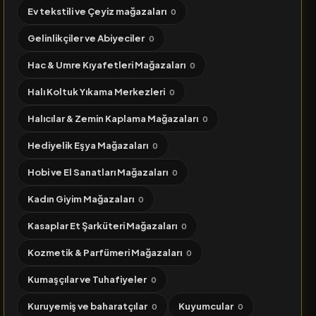
Ev tekstili ve Çeyiz mağazaları
0
Gelinlikçiler ve Abiyeciler
0
Hac & Umre Kıyafetleri Mağazaları
0
Halı Koltuk Yıkama Merkezleri
0
Halıcılar & Zemin Kaplama Mağazaları
0
Hediyelik Eşya Mağazaları
0
Hobi ve El Sanatları Mağazaları
0
Kadın Giyim Mağazaları
0
Kasaplar Et Şarküteri Mağazaları
0
Kozmetik & Parfümeri Mağazaları
0
Kumaşçılar ve Tuhafiyeler
0
Kuruyemiş ve baharatçılar
Kuyumcular
0
0