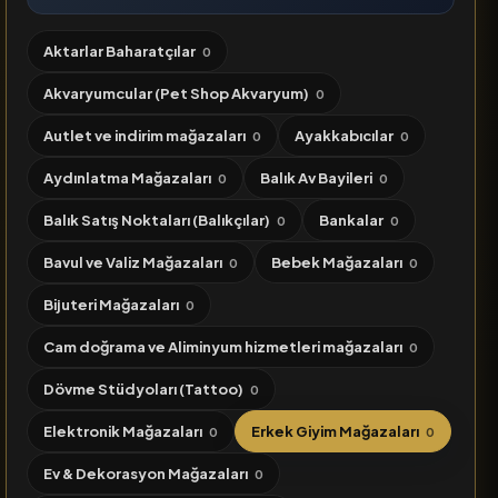
Aktarlar Baharatçılar
0
Akvaryumcular (Pet Shop Akvaryum)
0
Autlet ve indirim mağazaları
Ayakkabıcılar
0
0
Aydınlatma Mağazaları
Balık Av Bayileri
0
0
Balık Satış Noktaları (Balıkçılar)
Bankalar
0
0
Bavul ve Valiz Mağazaları
Bebek Mağazaları
0
0
Bijuteri Mağazaları
0
Cam doğrama ve Aliminyum hizmetleri mağazaları
0
Dövme Stüdyoları (Tattoo)
0
Elektronik Mağazaları
Erkek Giyim Mağazaları
0
0
Ev & Dekorasyon Mağazaları
0