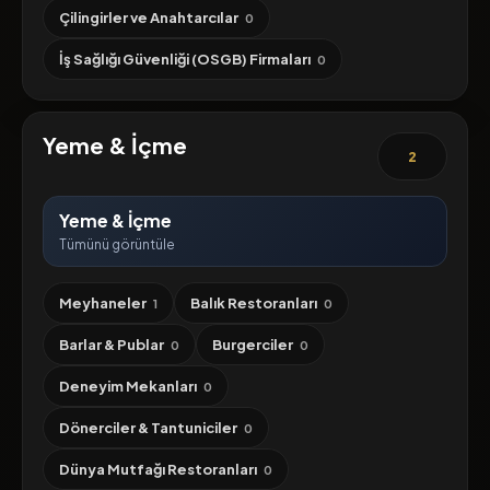
Çilingirler ve Anahtarcılar
0
İş Sağlığı Güvenliği (OSGB) Firmaları
0
Yeme & İçme
2
Yeme & İçme
Tümünü görüntüle
Meyhaneler
Balık Restoranları
1
0
Barlar & Publar
Burgerciler
0
0
Deneyim Mekanları
0
Dönerciler & Tantuniciler
0
Dünya Mutfağı Restoranları
0