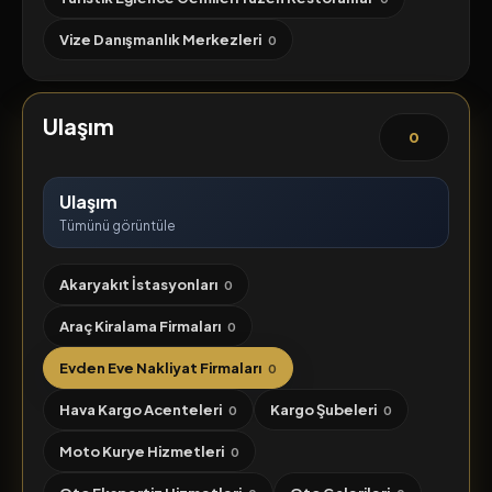
Vize Danışmanlık Merkezleri
0
Ulaşım
0
Ulaşım
Tümünü görüntüle
Akaryakıt İstasyonları
0
Araç Kiralama Firmaları
0
Evden Eve Nakliyat Firmaları
0
Hava Kargo Acenteleri
Kargo Şubeleri
0
0
Moto Kurye Hizmetleri
0