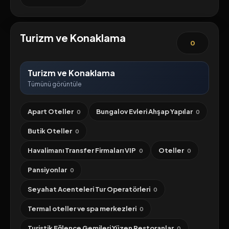
Turizm ve Konaklama
0
Turizm ve Konaklama
Tümünü görüntüle
Apart Oteller
Bungalov Evleri Ahşap Yapılar
0
0
Butik Oteller
0
Havalimanı Transfer Firmaları VIP
Oteller
0
0
Pansiyonlar
0
Seyahat Acenteleri Tur Operatörleri
0
Termal oteller ve spa merkezleri
0
Turistik Eğlence Gemileri Yüzen Restoranlar
0