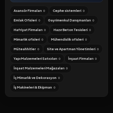
Asansör Firmaları
Cephe sistemleri
0
0
Emlak Ofisleri
Gayrimenkul Danışmanları
0
0
Hafriyat Firmaları
Hazır Beton Tesisleri
0
0
Mimarlık ofisleri
Mühendislik ofisleri
0
0
Müteahhitler
Site ve Apartman Yönetimleri
0
0
Yapı Malzemeleri Satıcıları
İnşaat Firmaları
0
0
İnşaat Malzemeleri Mağazaları
0
İç Mimarlık ve Dekorasyon
0
İş Makineleri & Ekipman
0