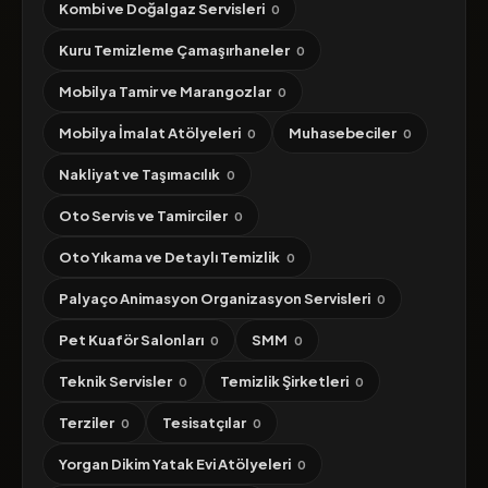
Kombi ve Doğalgaz Servisleri
0
Kuru Temizleme Çamaşırhaneler
0
Mobilya Tamir ve Marangozlar
0
Mobilya İmalat Atölyeleri
Muhasebeciler
0
0
Nakliyat ve Taşımacılık
0
Oto Servis ve Tamirciler
0
Oto Yıkama ve Detaylı Temizlik
0
Palyaço Animasyon Organizasyon Servisleri
0
Pet Kuaför Salonları
SMM
0
0
Teknik Servisler
Temizlik Şirketleri
0
0
Terziler
Tesisatçılar
0
0
Yorgan Dikim Yatak Evi Atölyeleri
0