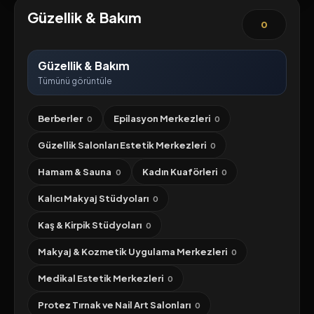
Güzellik & Bakım
0
Güzellik & Bakım
Tümünü görüntüle
Berberler
Epilasyon Merkezleri
0
0
Güzellik Salonları Estetik Merkezleri
0
Hamam & Sauna
Kadın Kuaförleri
0
0
Kalıcı Makyaj Stüdyoları
0
Kaş & Kirpik Stüdyoları
0
Makyaj & Kozmetik Uygulama Merkezleri
0
Medikal Estetik Merkezleri
0
Protez Tırnak ve Nail Art Salonları
0