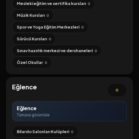
Mesleki eğitim ve sertifika kursları
0
Müzik Kursları
0
Spor ve Yoga Eğitim Merkezleri
0
Sürücü Kursları
0
Sınav hazırlık merkezi ve dershaneleri
0
Özel Okullar
0
Eğlence
0
Eğlence
Tümünü görüntüle
Bilardo Salonları Kulüpleri
0