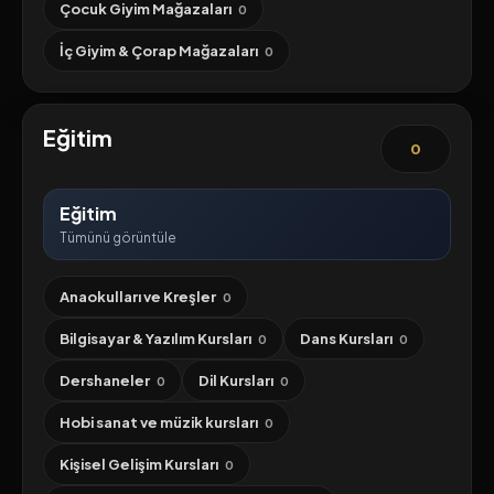
Çocuk Giyim Mağazaları
0
İç Giyim & Çorap Mağazaları
0
Eğitim
0
Eğitim
Tümünü görüntüle
Anaokulları ve Kreşler
0
Bilgisayar & Yazılım Kursları
Dans Kursları
0
0
Dershaneler
Dil Kursları
0
0
Hobi sanat ve müzik kursları
0
Kişisel Gelişim Kursları
0