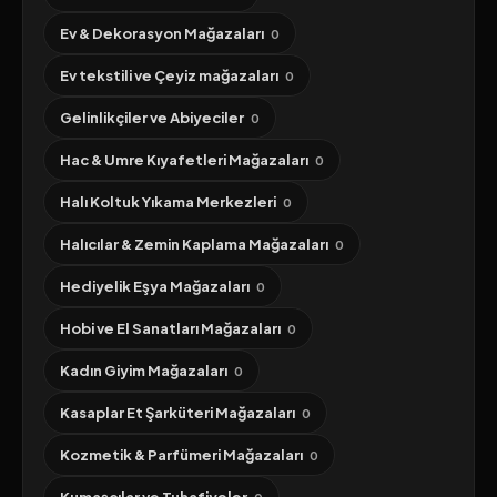
Ev & Dekorasyon Mağazaları
0
Ev tekstili ve Çeyiz mağazaları
0
Gelinlikçiler ve Abiyeciler
0
Hac & Umre Kıyafetleri Mağazaları
0
Halı Koltuk Yıkama Merkezleri
0
Halıcılar & Zemin Kaplama Mağazaları
0
Hediyelik Eşya Mağazaları
0
Hobi ve El Sanatları Mağazaları
0
Kadın Giyim Mağazaları
0
Kasaplar Et Şarküteri Mağazaları
0
Kozmetik & Parfümeri Mağazaları
0