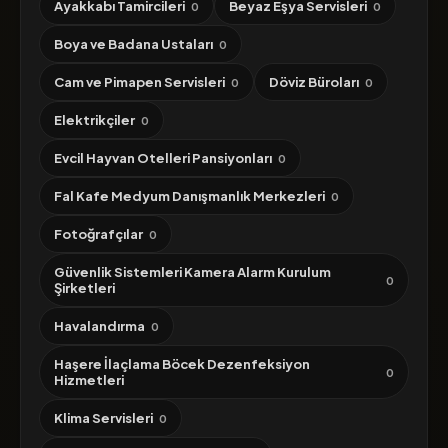
Ayakkabı Tamircileri
Beyaz Eşya Servisleri
0
0
Boya ve Badana Ustaları
0
Cam ve Pimapen Servisleri
Döviz Büroları
0
0
Elektrikçiler
0
Evcil Hayvan Otelleri Pansiyonları
0
Fal Kafe Medyum Danışmanlık Merkezleri
0
Fotoğrafçılar
0
Güvenlik Sistemleri Kamera Alarm Kurulum
0
Şirketleri
Havalandırma
0
Haşere İlaçlama Böcek Dezenfeksiyon
0
Hizmetleri
Klima Servisleri
0