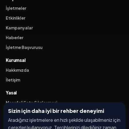
İşletmeler
Etkinlikler
Kampanyalar
Haberler
İşletme Başvurusu
Kurumsal
Hakkımızda
İletişim
Yasal
Mesafeli Satış Sözleşmesi
Sizin için daha iyi bir rehber deneyimi
İptal / İade Koşulları
Aradığınız işletmelere en hızlı şekilde ulaşabilmeniz için
Hizmet Şartları
çerezleri kullanıyoruz. Tercihlerinizi dilediğiniz zaman