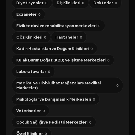
Diyetisyenler
Diş Klinikleri
Doktorlar
0
0
0
Eczaneler
0
Fizik tedavi ve rehabilitasyon merkezleri
0
Göz Klinikleri
Hastaneler
0
0
Kadın Hastalıkları ve Doğum Klinikleri
0
Kulak Burun Boğaz (KBB) ve İşitme Merkezleri
0
Laboratuvarlar
0
Medikal ve Tıbbi Cihaz Mağazaları (Medikal
0
Marketler)
Psikologlar ve Danışmanlık Merkezleri
0
Veterinerler
0
Çocuk Sağlığı ve Pediatri Merkezleri
0
Özel Klinikler
0