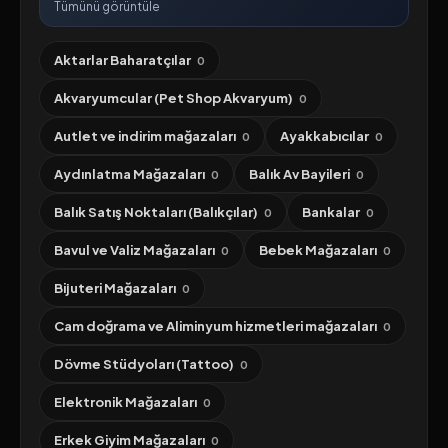
Tümünü görüntüle
Aktarlar Baharatçılar
0
Akvaryumcular (Pet Shop Akvaryum)
0
Autlet ve indirim mağazaları
Ayakkabıcılar
0
0
Aydınlatma Mağazaları
Balık Av Bayileri
0
0
Balık Satış Noktaları (Balıkçılar)
Bankalar
0
0
Bavul ve Valiz Mağazaları
Bebek Mağazaları
0
0
Bijuteri Mağazaları
0
Cam doğrama ve Aliminyum hizmetleri mağazaları
0
Dövme Stüdyoları (Tattoo)
0
Elektronik Mağazaları
0
Erkek Giyim Mağazaları
0