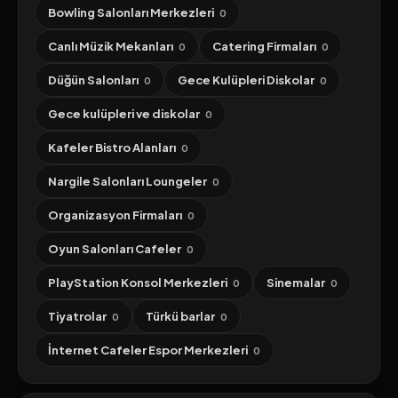
Bowling Salonları Merkezleri
0
Canlı Müzik Mekanları
Catering Firmaları
0
0
Düğün Salonları
Gece Kulüpleri Diskolar
0
0
Gece kulüpleri ve diskolar
0
Kafeler Bistro Alanları
0
Nargile Salonları Loungeler
0
Organizasyon Firmaları
0
Oyun Salonları Cafeler
0
PlayStation Konsol Merkezleri
Sinemalar
0
0
Tiyatrolar
Türkü barlar
0
0
İnternet Cafeler Espor Merkezleri
0