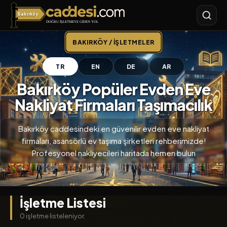
Bakırköy
Bakırköy
BAKIRKÖY / İŞLETMELER
TR
EN
DE
AR
Bakırköy Popüler Evden Eve
Nakliyat Firmaları Taşımacılık
Bakırköy caddesindeki en güvenilir evden eve nakliyat
firmaları, asansörlü ev taşıma şirketleri rehberimizde!
Profesyonel nakliyecileri haritada hemen bulun
İşletme Listesi
0 işletme listeleniyor.