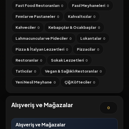
Fast Food Restoranları
Fasıl Meyhaneleri
0
0
Fırınlar ve Pastaneler
Kahvaltıcılar
0
0
Kahveciler
Kebapçılar & Ocakbaşılar
0
0
Lahmacuncular ve Pideciler
Lokantalar
0
0
Pizza & İtalyan Lezzetleri
Pizzacilar
0
0
Restoranlar
Sokak Lezzetleri
0
0
Tatlıcılar
Vegan & Sağlıklı Restoranlar
0
0
Yeni Nesil Meyhane
Çiğ Köfteciler
0
0
Alışveriş ve Mağazalar
0
Alışveriş ve Mağazalar