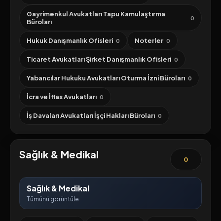
Gayrimenkul Avukatları Tapu Kamulaştırma
0
Büroları
Hukuk Danışmanlık Ofisleri
Noterler
0
0
Ticaret Avukatları Şirket Danışmanlık Ofisleri
0
Yabancılar Hukuku Avukatları Oturma İzni Büroları
0
İcra ve İflas Avukatları
0
İş Davaları Avukatları İşçi Hakları Büroları
0
Sağlık & Medikal
0
Sağlık & Medikal
Tümünü görüntüle