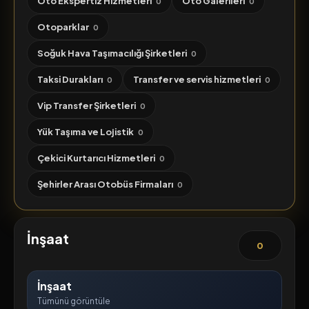
Oto Ekspertiz Hizmetleri
Oto Galerileri
0
0
Otoparklar
0
Soğuk Hava Taşımacılığı Şirketleri
0
Taksi Durakları
Transfer ve servis hizmetleri
0
0
Vip Transfer Şirketleri
0
Yük Taşıma ve Lojistik
0
Çekici Kurtarıcı Hizmetleri
0
Şehirler Arası Otobüs Firmaları
0
İnşaat
0
İnşaat
Tümünü görüntüle