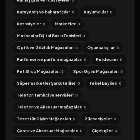
Kumaşçılar ve Tuhafiyeler
0
Kuruyemiş ve baharatçılar
Kuyumcular
0
0
Kırtasiyeler
Marketler
0
0
Matbaalar Dijital Baskı Tesisleri
0
Optik ve Gözlük Mağazaları
Oyuncakçılar
0
0
Parfümeri ve parfüm mağazaları
Perdeciler
0
0
Pet Shop Mağazaları
Spor Giyim Mağazaları
0
0
Süpermarketler Şarküteriler
Tekel Bayileri
0
0
Telefon tamirci ve servisleri
0
Telefon ve Aksesuar mağazaları
0
Tesettür Giyim Mağazaları
Züccaciyeler
0
0
Çanta ve Aksesuar Mağazaları
Çiçekçiler
0
0