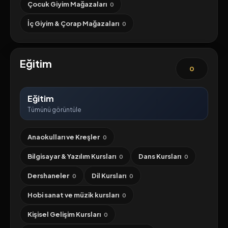
Çocuk Giyim Mağazaları
0
İç Giyim & Çorap Mağazaları
0
Eğitim
0
Eğitim
Tümünü görüntüle
Anaokulları ve Kreşler
0
Bilgisayar & Yazılım Kursları
Dans Kursları
0
0
Dershaneler
Dil Kursları
0
0
Hobi sanat ve müzik kursları
0
Kişisel Gelişim Kursları
0