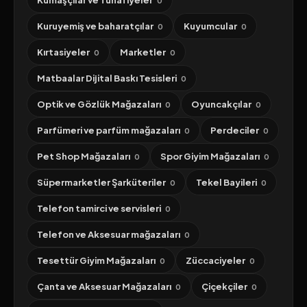
Kumaşçılar ve Tuhafiyeler
0
Kuruyemiş ve baharatçılar
Kuyumcular
0
0
Kırtasiyeler
Marketler
0
0
Matbaalar Dijital Baskı Tesisleri
0
Optik ve Gözlük Mağazaları
Oyuncakçılar
0
0
Parfümeri ve parfüm mağazaları
Perdeciler
0
0
Pet Shop Mağazaları
Spor Giyim Mağazaları
0
0
Süpermarketler Şarküteriler
Tekel Bayileri
0
0
Telefon tamirci ve servisleri
0
Telefon ve Aksesuar mağazaları
0
Tesettür Giyim Mağazaları
Züccaciyeler
0
0
Çanta ve Aksesuar Mağazaları
Çiçekçiler
0
0