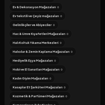
Ev & Dekorasyon Mağazaları
0
Ev tekstili ve Çeyiz mağazaları
0
Gelinlikçiler ve Abiyeciler
0
Hac & Umre Kıyafetleri Mağazaları
0
Halı Koltuk Yıkama Merkezleri
0
Halıcılar & Zemin Kaplama Mağazaları
0
Hediyelik Eşya Mağazaları
0
Hobi ve El Sanatları Mağazaları
0
Kadın Giyim Mağazaları
0
Kasaplar Et Şarküteri Mağazaları
0
Kozmetik & Parfümeri Mağazaları
0