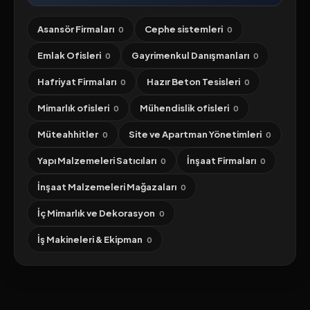
Asansör Firmaları
Cephe sistemleri
0
0
Emlak Ofisleri
Gayrimenkul Danışmanları
0
0
Hafriyat Firmaları
Hazır Beton Tesisleri
0
0
Mimarlık ofisleri
Mühendislik ofisleri
0
0
Müteahhitler
Site ve Apartman Yönetimleri
0
0
Yapı Malzemeleri Satıcıları
İnşaat Firmaları
0
0
İnşaat Malzemeleri Mağazaları
0
İç Mimarlık ve Dekorasyon
0
İş Makineleri & Ekipman
0