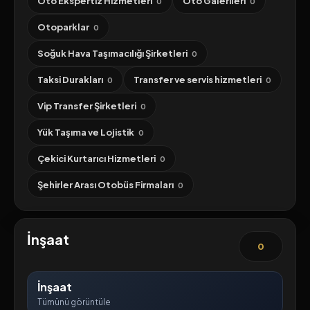
Oto Ekspertiz Hizmetleri
Oto Galerileri
0
0
Otoparklar
0
Soğuk Hava Taşımacılığı Şirketleri
0
Taksi Durakları
Transfer ve servis hizmetleri
0
0
Vip Transfer Şirketleri
0
Yük Taşıma ve Lojistik
0
Çekici Kurtarıcı Hizmetleri
0
Şehirler Arası Otobüs Firmaları
0
İnşaat
0
İnşaat
Tümünü görüntüle