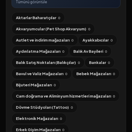
Tümünü görüntüle
Aktarlar Baharatçılar
0
Akvaryumcular (Pet Shop Akvaryum)
0
Autlet ve indirim mağazaları
Ayakkabıcılar
0
0
Aydınlatma Mağazaları
Balık Av Bayileri
0
0
Balık Satış Noktaları (Balıkçılar)
Bankalar
0
0
Bavul ve Valiz Mağazaları
Bebek Mağazaları
0
0
Bijuteri Mağazaları
0
Cam doğrama ve Aliminyum hizmetleri mağazaları
0
Dövme Stüdyoları (Tattoo)
0
Elektronik Mağazaları
0
Erkek Giyim Mağazaları
0