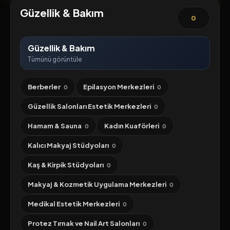
Güzellik & Bakım
0
Güzellik & Bakım
Tümünü görüntüle
Berberler
Epilasyon Merkezleri
0
0
Güzellik Salonları Estetik Merkezleri
0
Hamam & Sauna
Kadın Kuaförleri
0
0
Kalıcı Makyaj Stüdyoları
0
Kaş & Kirpik Stüdyoları
0
Makyaj & Kozmetik Uygulama Merkezleri
0
Medikal Estetik Merkezleri
0
Protez Tırnak ve Nail Art Salonları
0