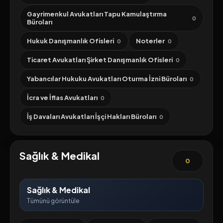
Gayrimenkul Avukatları Tapu Kamulaştırma
0
Büroları
Hukuk Danışmanlık Ofisleri
Noterler
0
0
Ticaret Avukatları Şirket Danışmanlık Ofisleri
0
Yabancılar Hukuku Avukatları Oturma İzni Büroları
0
İcra ve İflas Avukatları
0
İş Davaları Avukatları İşçi Hakları Büroları
0
Sağlık & Medikal
0
Sağlık & Medikal
Tümünü görüntüle