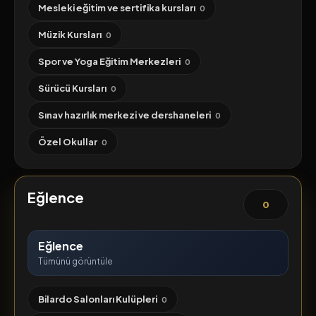
Mesleki eğitim ve sertifika kursları
0
Müzik Kursları
0
Spor ve Yoga Eğitim Merkezleri
0
Sürücü Kursları
0
Sınav hazırlık merkezi ve dershaneleri
0
Özel Okullar
0
Eğlence
0
Eğlence
Tümünü görüntüle
Bilardo Salonları Kulüpleri
0