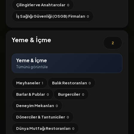
Çilingirler ve Anahtarcılar
0
İş Sağlığı Güvenliği (OSGB) Firmaları
0
Yeme & İçme
2
Yeme & İçme
Tümünü görüntüle
Meyhaneler
Balık Restoranları
1
0
Barlar & Publar
Burgerciler
0
0
Deneyim Mekanları
0
Dönerciler & Tantuniciler
0
Dünya Mutfağı Restoranları
0