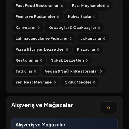
Fast Food Restoranları
Fasıl Meyhaneleri
0
0
Fırınlar ve Pastaneler
Kahvaltıcılar
0
0
Kahveciler
Kebapçılar & Ocakbaşılar
0
0
Lahmacuncular ve Pideciler
Lokantalar
0
0
Pizza & İtalyan Lezzetleri
Pizzacilar
0
0
Restoranlar
Sokak Lezzetleri
0
0
Tatlıcılar
Vegan & Sağlıklı Restoranlar
0
0
Yeni Nesil Meyhane
Çiğ Köfteciler
0
0
Alışveriş ve Mağazalar
0
Alışveriş ve Mağazalar