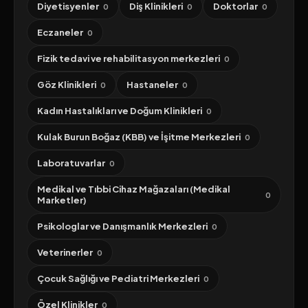
Diyetisyenler
Diş Klinikleri
Doktorlar
0
0
0
Eczaneler
0
Fizik tedavi ve rehabilitasyon merkezleri
0
Göz Klinikleri
Hastaneler
0
0
Kadın Hastalıkları ve Doğum Klinikleri
0
Kulak Burun Boğaz (KBB) ve İşitme Merkezleri
0
Laboratuvarlar
0
Medikal ve Tıbbi Cihaz Mağazaları (Medikal
0
Marketler)
Psikologlar ve Danışmanlık Merkezleri
0
Veterinerler
0
Çocuk Sağlığı ve Pediatri Merkezleri
0
Özel Klinikler
0