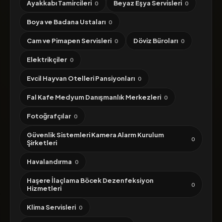
Ayakkabı Tamircileri
Beyaz Eşya Servisleri
0
0
Boya ve Badana Ustaları
0
Cam ve Pimapen Servisleri
Döviz Büroları
0
0
Elektrikçiler
0
Evcil Hayvan Otelleri Pansiyonları
0
Fal Kafe Medyum Danışmanlık Merkezleri
0
Fotoğrafçılar
0
Güvenlik Sistemleri Kamera Alarm Kurulum
0
Şirketleri
Havalandırma
0
Haşere İlaçlama Böcek Dezenfeksiyon
0
Hizmetleri
Klima Servisleri
0