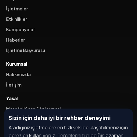
İşletmeler
Etkinlikler
Kampanyalar
Haberler
İşletme Başvurusu
Kurumsal
Hakkımızda
İletişim
Yasal
Mesafeli Satış Sözleşmesi
Sizin için daha iyi bir rehber deneyimi
İptal / İade Koşulları
Aradığınız işletmelere en hızlı şekilde ulaşabilmeniz için
Hizmet Şartları
çerezleri kullanıyoruz. Tercihlerinizi dilediğiniz zaman