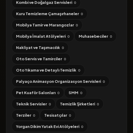
Kombi ve Doğalgaz Servisleri
0
Kuru Temizleme Çamaşırhaneler
0
Mobilya Tamir ve Marangozlar
0
Mobilya İmalat Atölyeleri
Muhasebeciler
0
0
Nakliyat ve Taşımacılık
0
Oto Servis ve Tamirciler
0
Oto Yıkama ve Detaylı Temizlik
0
Palyaço Animasyon Organizasyon Servisleri
0
Pet Kuaför Salonları
SMM
0
0
Teknik Servisler
Temizlik Şirketleri
0
0
Terziler
Tesisatçılar
0
0
Yorgan Dikim Yatak Evi Atölyeleri
0