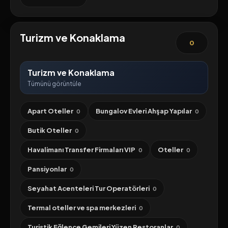
Turizm ve Konaklama
0
Turizm ve Konaklama
Tümünü görüntüle
Apart Oteller
Bungalov Evleri Ahşap Yapılar
0
0
Butik Oteller
0
Havalimanı Transfer Firmaları VIP
Oteller
0
0
Pansiyonlar
0
Seyahat Acenteleri Tur Operatörleri
0
Termal oteller ve spa merkezleri
0
Turistik Eğlence Gemileri Yüzen Restoranlar
0