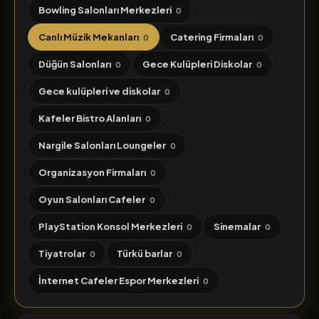
Bowling Salonları Merkezleri
0
Canlı Müzik Mekanları
Catering Firmaları
0
0
Düğün Salonları
Gece Kulüpleri Diskolar
0
0
Gece kulüpleri ve diskolar
0
Kafeler Bistro Alanları
0
Nargile Salonları Loungeler
0
Organizasyon Firmaları
0
Oyun Salonları Cafeler
0
PlayStation Konsol Merkezleri
Sinemalar
0
0
Tiyatrolar
Türkü barlar
0
0
İnternet Cafeler Espor Merkezleri
0