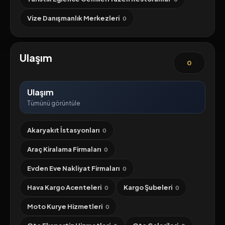
Vize Danışmanlık Merkezleri
0
Ulaşım
0
Ulaşım
Tümünü görüntüle
Akaryakıt İstasyonları
0
Araç Kiralama Firmaları
0
Evden Eve Nakliyat Firmaları
0
Hava Kargo Acenteleri
Kargo Şubeleri
0
0
Moto Kurye Hizmetleri
0