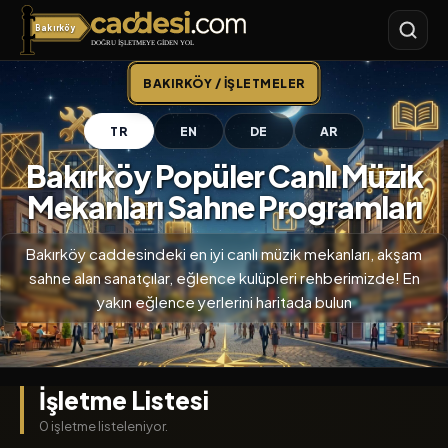
Bakırköy
Bakırköy
BAKIRKÖY / İŞLETMELER
TR
EN
DE
AR
Bakırköy Popüler Canlı Müzik
Mekanları Sahne Programları
Bakırköy caddesindeki en iyi canlı müzik mekanları, akşam
sahne alan sanatçılar, eğlence kulüpleri rehberimizde! En
yakın eğlence yerlerini haritada bulun
İşletme Listesi
0 işletme listeleniyor.