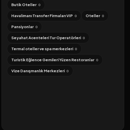
Butik Oteller
0
Havalimanı Transfer Firmaları VIP
Oteller
0
0
Pansiyonlar
0
Seyahat Acenteleri Tur Operatörleri
0
Termal oteller ve spa merkezleri
0
Turistik Eğlence Gemileri Yüzen Restoranlar
0
Vize Danışmanlık Merkezleri
0