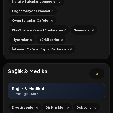
Nargile Salonları Loungeler
0
Organizasyon Firmaları
0
Oyun Salonları Cafeler
0
PlayStation Konsol Merkezleri
Sinemalar
0
0
Tiyatrolar
Türkü barlar
0
0
İnternet Cafeler Espor Merkezleri
0
Sağlık & Medikal
0
Sağlık & Medikal
Tümünü görüntüle
Diyetisyenler
Diş Klinikleri
Doktorlar
0
0
0