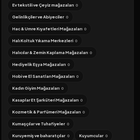
Ev tekstili ve Çeyiz mağazaları
0
Gelinlikçiler ve Abiyeciler
0
Hac & Umre Kıyafetleri Mağazaları
0
Halı Koltuk Yıkama Merkezleri
0
Halıcılar & Zemin Kaplama Mağazaları
0
Hediyelik Eşya Mağazaları
0
Hobi ve El Sanatları Mağazaları
0
Kadın Giyim Mağazaları
0
Kasaplar Et Şarküteri Mağazaları
0
Kozmetik & Parfümeri Mağazaları
0
Kumaşçılar ve Tuhafiyeler
0
Kuruyemiş ve baharatçılar
Kuyumcular
0
0