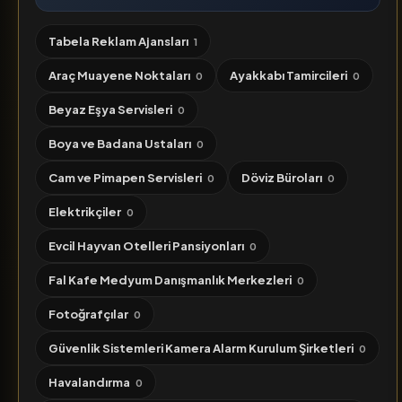
Tabela Reklam Ajansları
1
Araç Muayene Noktaları
Ayakkabı Tamircileri
0
0
Beyaz Eşya Servisleri
0
Boya ve Badana Ustaları
0
Cam ve Pimapen Servisleri
Döviz Büroları
0
0
Elektrikçiler
0
Evcil Hayvan Otelleri Pansiyonları
0
Fal Kafe Medyum Danışmanlık Merkezleri
0
Fotoğrafçılar
0
Güvenlik Sistemleri Kamera Alarm Kurulum Şirketleri
0
Havalandırma
0