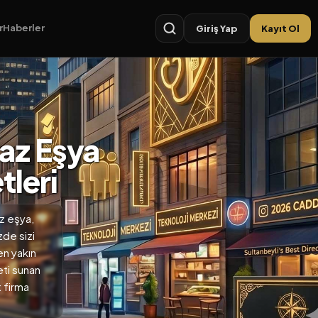
r
Haberler
Giriş Yap
Kayıt Ol
yaz Eşya
tleri
az eşya,
zde sizi
en yakın
eti sunan
 firma