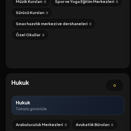
Müzik Kursları
Spor ve Yoga Eğitim Merkezleri
0
0
Sürücü Kursları
0
Sınav hazırlık merkezi ve dershaneleri
0
Özel Okullar
0
Hukuk
0
Hukuk
Tümünü görüntüle
Arabuluculuk Merkezleri
Avukatlık Büroları
0
0