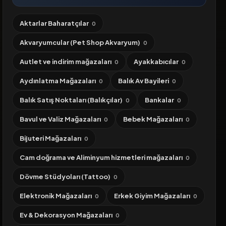
Aktarlar Baharatçılar
0
Akvaryumcular (Pet Shop Akvaryum)
0
Autlet ve indirim mağazaları
Ayakkabıcılar
0
0
Aydınlatma Mağazaları
Balık Av Bayileri
0
0
Balık Satış Noktaları (Balıkçılar)
Bankalar
0
0
Bavul ve Valiz Mağazaları
Bebek Mağazaları
0
0
Bijuteri Mağazaları
0
Cam doğrama ve Aliminyum hizmetleri mağazaları
0
Dövme Stüdyoları (Tattoo)
0
Elektronik Mağazaları
Erkek Giyim Mağazaları
0
0
Ev & Dekorasyon Mağazaları
0