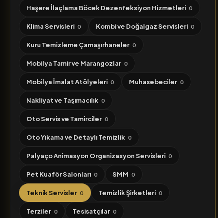
Haşere İlaçlama Böcek Dezenfeksiyon Hizmetleri
0
Klima Servisleri
Kombi ve Doğalgaz Servisleri
0
0
Kuru Temizleme Çamaşırhaneler
0
Mobilya Tamir ve Marangozlar
0
Mobilya İmalat Atölyeleri
Muhasebeciler
0
0
Nakliyat ve Taşımacılık
0
Oto Servis ve Tamirciler
0
Oto Yıkama ve Detaylı Temizlik
0
Palyaço Animasyon Organizasyon Servisleri
0
Pet Kuaför Salonları
SMM
0
0
Teknik Servisler
Temizlik Şirketleri
0
0
Terziler
Tesisatçılar
0
0