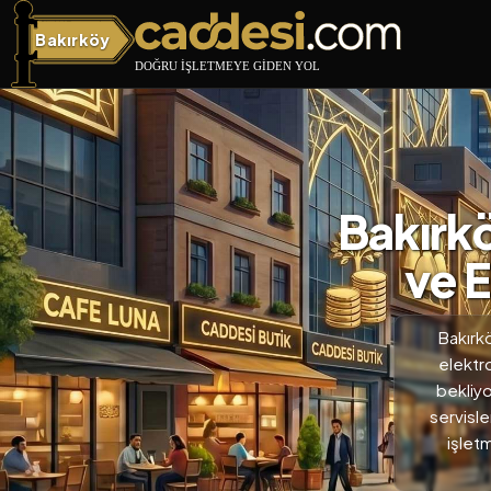
Bakırköy
Bakırköy
Bakırkö
ve E
Bakırkö
elektro
bekliyo
servisle
işlet