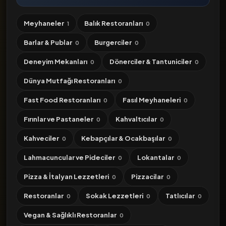
Meyhaneler
Balık Restoranları
1
0
Barlar & Publar
Burgerciler
0
0
Deneyim Mekanları
Dönerciler & Tantuniciler
0
0
Dünya Mutfağı Restoranları
0
Fast Food Restoranları
Fasıl Meyhaneleri
0
0
Fırınlar ve Pastaneler
Kahvaltıcılar
0
0
Kahveciler
Kebapçılar & Ocakbaşılar
0
0
Lahmacuncular ve Pideciler
Lokantalar
0
0
Pizza & İtalyan Lezzetleri
Pizzacilar
0
0
Restoranlar
Sokak Lezzetleri
Tatlıcılar
0
0
0
Vegan & Sağlıklı Restoranlar
0