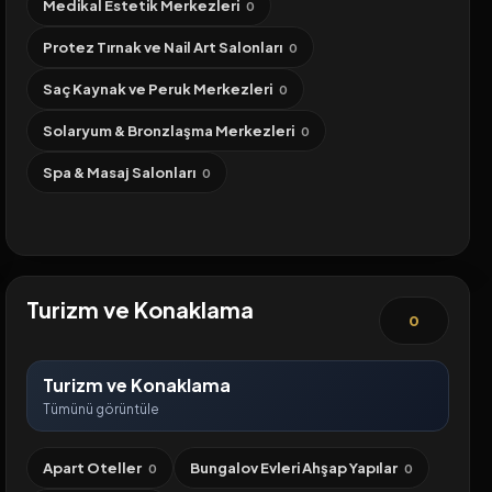
Medikal Estetik Merkezleri
0
Protez Tırnak ve Nail Art Salonları
0
Saç Kaynak ve Peruk Merkezleri
0
Solaryum & Bronzlaşma Merkezleri
0
Spa & Masaj Salonları
0
Turizm ve Konaklama
0
Turizm ve Konaklama
Tümünü görüntüle
Apart Oteller
Bungalov Evleri Ahşap Yapılar
0
0