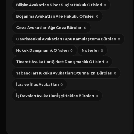
Bilişim Avukatları Siber Suçlar Hukuk Ofisleri
0
Boşanma Avukatları Aile Hukuku Ofisleri
0
Ceza Avukatları Ağır Ceza Büroları
0
Gayrimenkul Avukatları Tapu Kamulaştırma Büroları
0
Hukuk Danışmanlık Ofisleri
Noterler
0
0
Ticaret Avukatları Şirket Danışmanlık Ofisleri
0
Yabancılar Hukuku Avukatları Oturma İzni Büroları
0
İcra ve İflas Avukatları
0
İş Davaları Avukatları İşçi Hakları Büroları
0