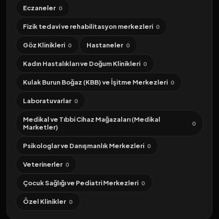
Eczaneler
0
Fizik tedavi ve rehabilitasyon merkezleri
0
Göz Klinikleri
Hastaneler
0
0
Kadın Hastalıkları ve Doğum Klinikleri
0
Kulak Burun Boğaz (KBB) ve İşitme Merkezleri
0
Laboratuvarlar
0
Medikal ve Tıbbi Cihaz Mağazaları (Medikal
0
Marketler)
Psikologlar ve Danışmanlık Merkezleri
0
Veterinerler
0
Çocuk Sağlığı ve Pediatri Merkezleri
0
Özel Klinikler
0