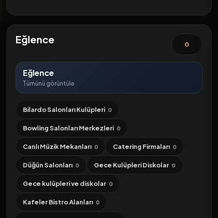
Eğlence
0
Eğlence
Tümünü görüntüle
Bilardo Salonları Kulüpleri
0
Bowling Salonları Merkezleri
0
Canlı Müzik Mekanları
Catering Firmaları
0
0
Düğün Salonları
Gece Kulüpleri Diskolar
0
0
Gece kulüpleri ve diskolar
0
Kafeler Bistro Alanları
0