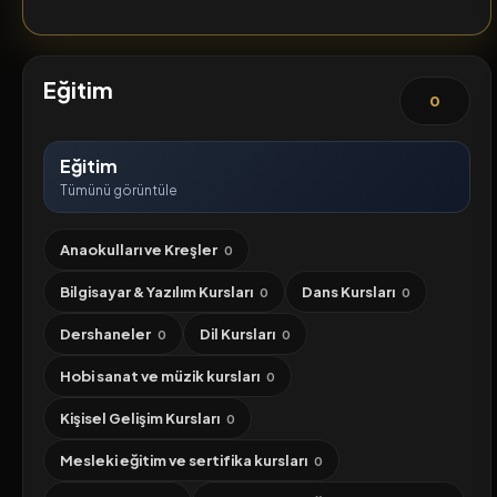
Eğitim
0
Eğitim
Tümünü görüntüle
Anaokulları ve Kreşler
0
Bilgisayar & Yazılım Kursları
Dans Kursları
0
0
Dershaneler
Dil Kursları
0
0
Hobi sanat ve müzik kursları
0
Kişisel Gelişim Kursları
0
Mesleki eğitim ve sertifika kursları
0