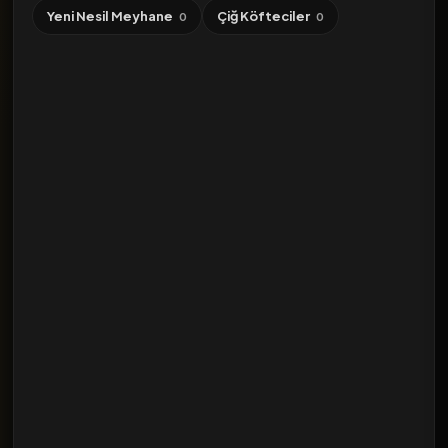
Yeni Nesil Meyhane
Çiğ Köfteciler
0
0