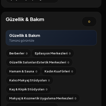
Güzellik & Bakım
0
Güzellik & Bakım
Tümünü görüntüle
Berberler
Epilasyon Merkezleri
0
0
Güzellik Salonları Estetik Merkezleri
0
Hamam & Sauna
Kadın Kuaförleri
0
0
Kalıcı Makyaj Stüdyoları
0
Kaş & Kirpik Stüdyoları
0
Makyaj & Kozmetik Uygulama Merkezleri
0