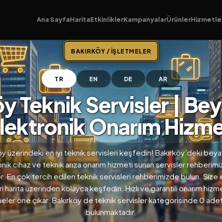
Ana Sayfa
Harita
Etkinlikler
Kampanyalar
Ürünler
Hizmetle
BAKIRKÖY / İŞLETMELER
TR
EN
DE
AR
y Teknik Servisler | Be
lektronik Onarım Hizme
y üzerindeki en iyi teknik servisleri keşfedin! Bakırköy’deki bey
nik cihaz ve teknik arıza onarım hizmeti sunan servisler rehberimi
r. En çok tercih edilen teknik servisleri rehberimizde bulun. Size 
ri harita üzerinden kolayca keşfedin. Hızlı ve garantili onarım hizm
meler öne çıkar. Bakırköy de teknik servisler kategorisinde 0 adet
bulunmaktadır.