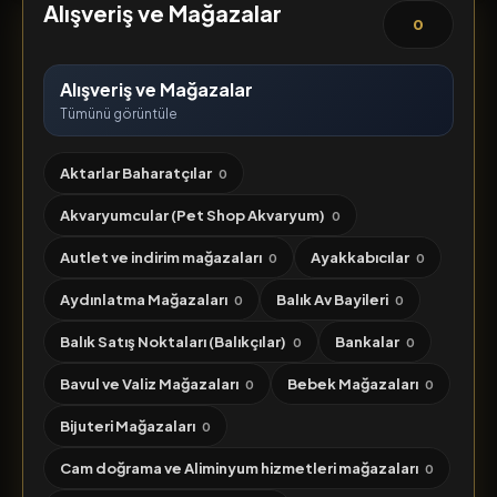
Alışveriş ve Mağazalar
0
Alışveriş ve Mağazalar
Tümünü görüntüle
Aktarlar Baharatçılar
0
Akvaryumcular (Pet Shop Akvaryum)
0
Autlet ve indirim mağazaları
Ayakkabıcılar
0
0
Aydınlatma Mağazaları
Balık Av Bayileri
0
0
Balık Satış Noktaları (Balıkçılar)
Bankalar
0
0
Bavul ve Valiz Mağazaları
Bebek Mağazaları
0
0
Bijuteri Mağazaları
0
Cam doğrama ve Aliminyum hizmetleri mağazaları
0