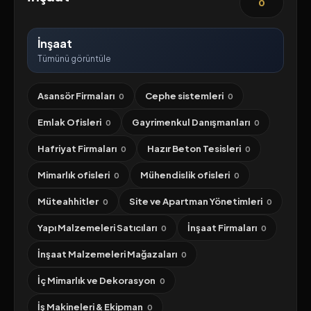
0
İnşaat
Tümünü görüntüle
Asansör Firmaları
Cephe sistemleri
0
0
Emlak Ofisleri
Gayrimenkul Danışmanları
0
0
Hafriyat Firmaları
Hazır Beton Tesisleri
0
0
Mimarlık ofisleri
Mühendislik ofisleri
0
0
Müteahhitler
Site ve Apartman Yönetimleri
0
0
Yapı Malzemeleri Satıcıları
İnşaat Firmaları
0
0
İnşaat Malzemeleri Mağazaları
0
İç Mimarlık ve Dekorasyon
0
İş Makineleri & Ekipman
0