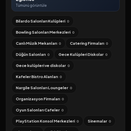
Tümünü görüntüle
Bilardo Salonları Kulüpleri
0
Bowling Salonları Merkezleri
0
Canlı Müzik Mekanları
Catering Firmaları
0
0
Düğün Salonları
Gece Kulüpleri Diskolar
0
0
Gece kulüpleri ve diskolar
0
Kafeler Bistro Alanları
0
Nargile Salonları Loungeler
0
Organizasyon Firmaları
0
Oyun Salonları Cafeler
0
PlayStation Konsol Merkezleri
Sinemalar
0
0