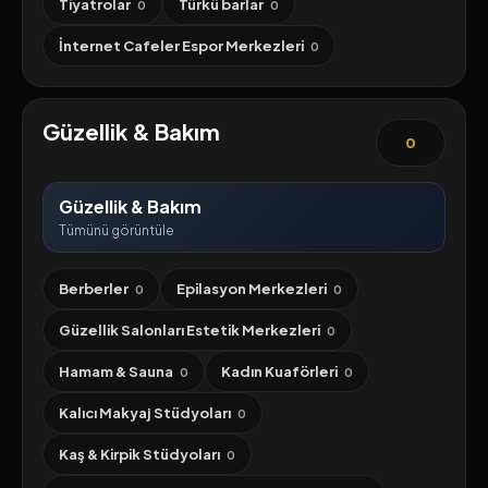
Tiyatrolar
Türkü barlar
0
0
İnternet Cafeler Espor Merkezleri
0
Güzellik & Bakım
0
Güzellik & Bakım
Tümünü görüntüle
Berberler
Epilasyon Merkezleri
0
0
Güzellik Salonları Estetik Merkezleri
0
Hamam & Sauna
Kadın Kuaförleri
0
0
Kalıcı Makyaj Stüdyoları
0
Kaş & Kirpik Stüdyoları
0