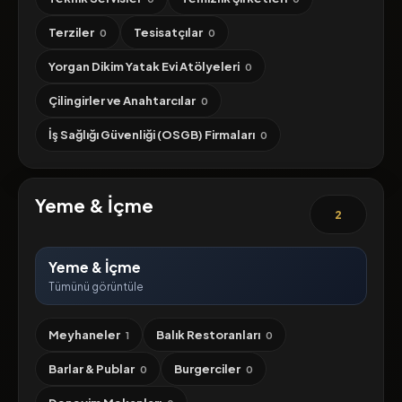
Terziler
Tesisatçılar
0
0
Yorgan Dikim Yatak Evi Atölyeleri
0
Çilingirler ve Anahtarcılar
0
İş Sağlığı Güvenliği (OSGB) Firmaları
0
Yeme & İçme
2
Yeme & İçme
Tümünü görüntüle
Meyhaneler
Balık Restoranları
1
0
Barlar & Publar
Burgerciler
0
0