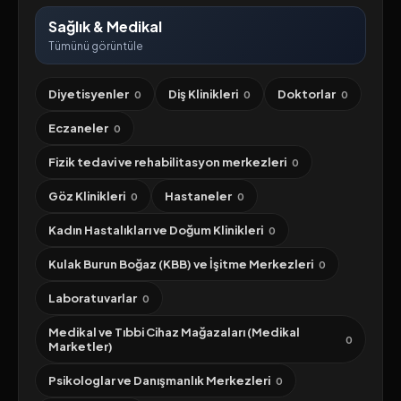
Sağlık & Medikal
Tümünü görüntüle
Diyetisyenler
Diş Klinikleri
Doktorlar
0
0
0
Eczaneler
0
Fizik tedavi ve rehabilitasyon merkezleri
0
Göz Klinikleri
Hastaneler
0
0
Kadın Hastalıkları ve Doğum Klinikleri
0
Kulak Burun Boğaz (KBB) ve İşitme Merkezleri
0
Laboratuvarlar
0
Medikal ve Tıbbi Cihaz Mağazaları (Medikal
0
Marketler)
Psikologlar ve Danışmanlık Merkezleri
0