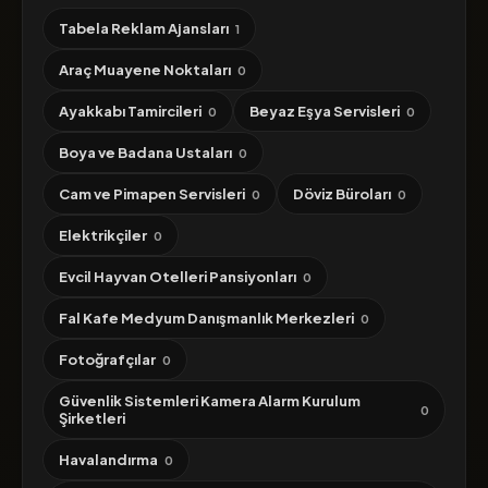
Tabela Reklam Ajansları
1
Araç Muayene Noktaları
0
Ayakkabı Tamircileri
Beyaz Eşya Servisleri
0
0
Boya ve Badana Ustaları
0
Cam ve Pimapen Servisleri
Döviz Büroları
0
0
Elektrikçiler
0
Evcil Hayvan Otelleri Pansiyonları
0
Fal Kafe Medyum Danışmanlık Merkezleri
0
Fotoğrafçılar
0
Güvenlik Sistemleri Kamera Alarm Kurulum
0
Şirketleri
Havalandırma
0