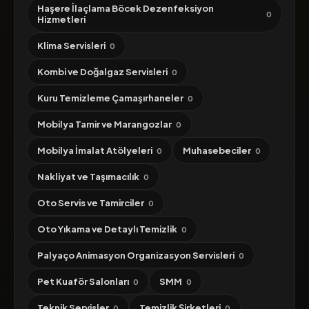
Haşere İlaçlama Böcek Dezenfeksiyon
0
Hizmetleri
Klima Servisleri
0
Kombi ve Doğalgaz Servisleri
0
Kuru Temizleme Çamaşırhaneler
0
Mobilya Tamir ve Marangozlar
0
Mobilya İmalat Atölyeleri
Muhasebeciler
0
0
Nakliyat ve Taşımacılık
0
Oto Servis ve Tamirciler
0
Oto Yıkama ve Detaylı Temizlik
0
Palyaço Animasyon Organizasyon Servisleri
0
Pet Kuaför Salonları
SMM
0
0
Teknik Servisler
Temizlik Şirketleri
0
0