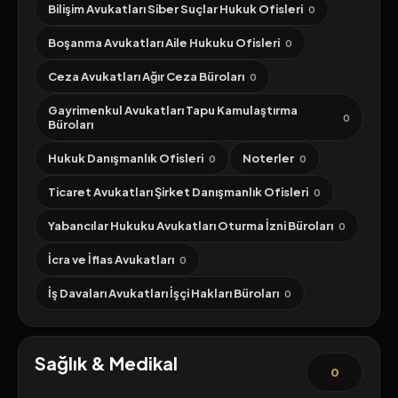
Bilişim Avukatları Siber Suçlar Hukuk Ofisleri
0
Boşanma Avukatları Aile Hukuku Ofisleri
0
Ceza Avukatları Ağır Ceza Büroları
0
Gayrimenkul Avukatları Tapu Kamulaştırma
0
Büroları
Hukuk Danışmanlık Ofisleri
Noterler
0
0
Ticaret Avukatları Şirket Danışmanlık Ofisleri
0
Yabancılar Hukuku Avukatları Oturma İzni Büroları
0
İcra ve İflas Avukatları
0
İş Davaları Avukatları İşçi Hakları Büroları
0
Sağlık & Medikal
0