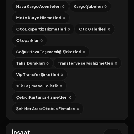
Hava Kargo Acenteleri
Kargo Şubeleri
0
0
Moto Kurye Hizmetleri
0
Oto Ekspertiz Hizmetleri
Oto Galerileri
0
0
Otoparklar
0
Soğuk Hava Taşımacılığı Şirketleri
0
Taksi Durakları
Transfer ve servis hizmetleri
0
0
Vip Transfer Şirketleri
0
Yük Taşıma ve Lojistik
0
Çekici Kurtarıcı Hizmetleri
0
Şehirler Arası Otobüs Firmaları
0
İnşaat