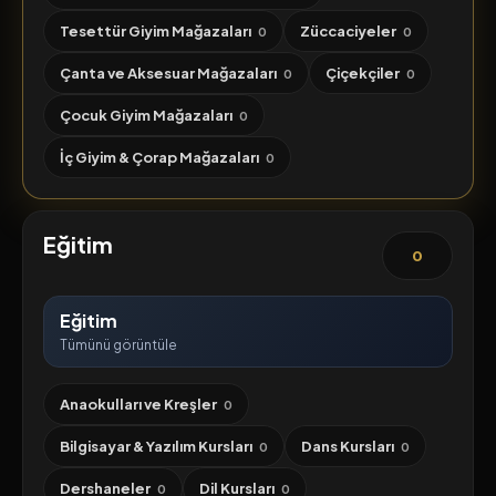
Tesettür Giyim Mağazaları
Züccaciyeler
0
0
Çanta ve Aksesuar Mağazaları
Çiçekçiler
0
0
Çocuk Giyim Mağazaları
0
İç Giyim & Çorap Mağazaları
0
Eğitim
0
Eğitim
Tümünü görüntüle
Anaokulları ve Kreşler
0
Bilgisayar & Yazılım Kursları
Dans Kursları
0
0
Dershaneler
Dil Kursları
0
0