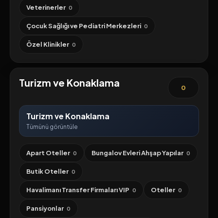
Veterinerler
0
Çocuk Sağlığı ve Pediatri Merkezleri
0
Özel Klinikler
0
Turizm ve Konaklama
0
Turizm ve Konaklama
Tümünü görüntüle
Apart Oteller
Bungalov Evleri Ahşap Yapılar
0
0
Butik Oteller
0
Havalimanı Transfer Firmaları VIP
Oteller
0
0
Pansiyonlar
0