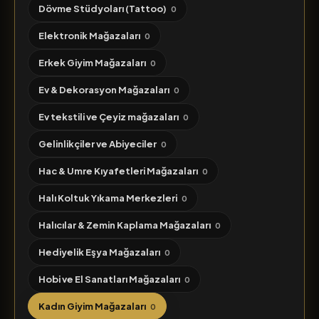
Dövme Stüdyoları (Tattoo)
0
Elektronik Mağazaları
0
Erkek Giyim Mağazaları
0
Ev & Dekorasyon Mağazaları
0
Ev tekstili ve Çeyiz mağazaları
0
Gelinlikçiler ve Abiyeciler
0
Hac & Umre Kıyafetleri Mağazaları
0
Halı Koltuk Yıkama Merkezleri
0
Halıcılar & Zemin Kaplama Mağazaları
0
Hediyelik Eşya Mağazaları
0
Hobi ve El Sanatları Mağazaları
0
Kadın Giyim Mağazaları
0