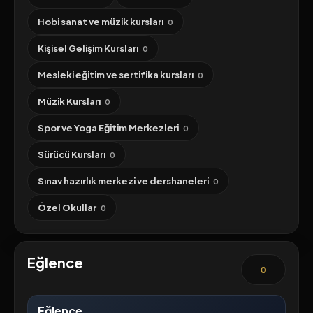
Hobi sanat ve müzik kursları
0
Kişisel Gelişim Kursları
0
Mesleki eğitim ve sertifika kursları
0
Müzik Kursları
0
Spor ve Yoga Eğitim Merkezleri
0
Sürücü Kursları
0
Sınav hazırlık merkezi ve dershaneleri
0
Özel Okullar
0
Eğlence
0
Eğlence