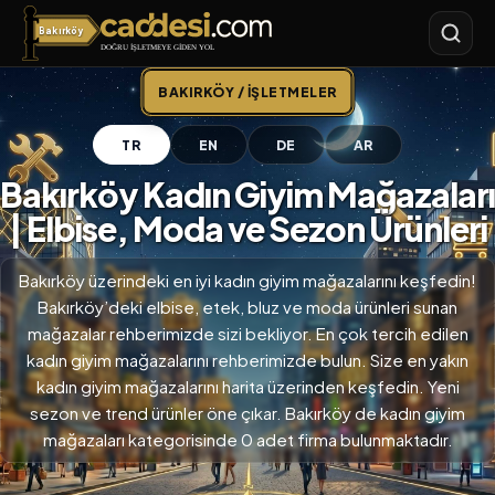
Bakırköy
Bakırköy
BAKIRKÖY / İŞLETMELER
TR
EN
DE
AR
Bakırköy Kadın Giyim Mağazaları
| Elbise, Moda ve Sezon Ürünleri
Bakırköy üzerindeki en iyi kadın giyim mağazalarını keşfedin!
Bakırköy’deki elbise, etek, bluz ve moda ürünleri sunan
mağazalar rehberimizde sizi bekliyor. En çok tercih edilen
kadın giyim mağazalarını rehberimizde bulun. Size en yakın
kadın giyim mağazalarını harita üzerinden keşfedin. Yeni
sezon ve trend ürünler öne çıkar. Bakırköy de kadın giyim
mağazaları kategorisinde 0 adet firma bulunmaktadır.