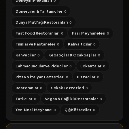
Deneyim Mekanları
0
Dönerciler & Tantuniciler
0
Dünya Mutfağı Restoranları
0
Fast Food Restoranları
Fasıl Meyhaneleri
0
0
Fırınlar ve Pastaneler
Kahvaltıcılar
0
0
Kahveciler
Kebapçılar & Ocakbaşılar
0
0
Lahmacuncular ve Pideciler
Lokantalar
0
0
Pizza & İtalyan Lezzetleri
Pizzacilar
0
0
Restoranlar
Sokak Lezzetleri
0
0
Tatlıcılar
Vegan & Sağlıklı Restoranlar
0
0
Yeni Nesil Meyhane
Çiğ Köfteciler
0
0