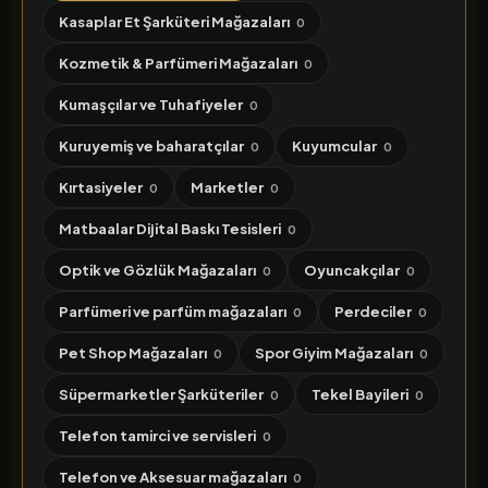
Kasaplar Et Şarküteri Mağazaları
0
Kozmetik & Parfümeri Mağazaları
0
Kumaşçılar ve Tuhafiyeler
0
Kuruyemiş ve baharatçılar
Kuyumcular
0
0
Kırtasiyeler
Marketler
0
0
Matbaalar Dijital Baskı Tesisleri
0
Optik ve Gözlük Mağazaları
Oyuncakçılar
0
0
Parfümeri ve parfüm mağazaları
Perdeciler
0
0
Pet Shop Mağazaları
Spor Giyim Mağazaları
0
0
Süpermarketler Şarküteriler
Tekel Bayileri
0
0
Telefon tamirci ve servisleri
0
Telefon ve Aksesuar mağazaları
0