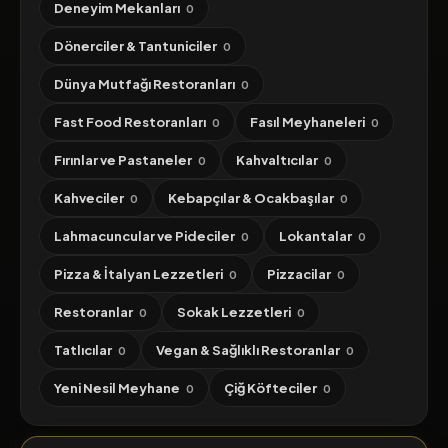
Deneyim Mekanları
0
Dönerciler & Tantuniciler
0
Dünya Mutfağı Restoranları
0
Fast Food Restoranları
Fasıl Meyhaneleri
0
0
Fırınlar ve Pastaneler
Kahvaltıcılar
0
0
Kahveciler
Kebapçılar & Ocakbaşılar
0
0
Lahmacuncular ve Pideciler
Lokantalar
0
0
Pizza & İtalyan Lezzetleri
Pizzacilar
0
0
Restoranlar
Sokak Lezzetleri
0
0
Tatlıcılar
Vegan & Sağlıklı Restoranlar
0
0
Yeni Nesil Meyhane
Çiğ Köfteciler
0
0