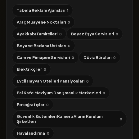
Tabela Reklam Ajansları
1
Araç Muayene Noktaları
0
Ayakkabı Tamircileri
Beyaz Eşya Servisleri
0
0
Boya ve Badana Ustaları
0
Cam ve Pimapen Servisleri
Döviz Büroları
0
0
Elektrikçiler
0
Evcil Hayvan Otelleri Pansiyonları
0
Fal Kafe Medyum Danışmanlık Merkezleri
0
Fotoğrafçılar
0
Güvenlik Sistemleri Kamera Alarm Kurulum
0
Şirketleri
Havalandırma
0