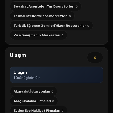
Seyahat Acenteleri Tur Operatörleri
0
Termal oteller ve spa merkezleri
0
Turistik Eğlence Gemileri Yüzen Restoranlar
0
Vize Danışmanlık Merkezleri
0
Ulaşım
0
Ulaşım
Tümünü görüntüle
Akaryakıt İstasyonları
0
Araç Kiralama Firmaları
0
Evden Eve Nakliyat Firmaları
0