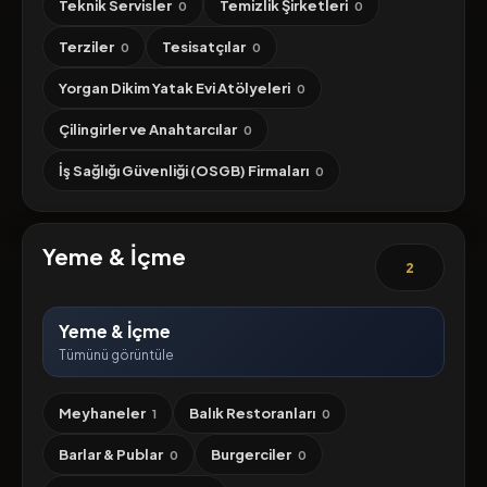
Teknik Servisler
Temizlik Şirketleri
0
0
Terziler
Tesisatçılar
0
0
Yorgan Dikim Yatak Evi Atölyeleri
0
Çilingirler ve Anahtarcılar
0
İş Sağlığı Güvenliği (OSGB) Firmaları
0
Yeme & İçme
2
Yeme & İçme
Tümünü görüntüle
Meyhaneler
Balık Restoranları
1
0
Barlar & Publar
Burgerciler
0
0