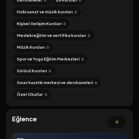
Dershaneler
Dil Kursları
0
0
Hobi sanat ve müzik kursları
0
Kişisel Gelişim Kursları
0
Mesleki eğitim ve sertifika kursları
0
Müzik Kursları
0
Spor ve Yoga Eğitim Merkezleri
0
Sürücü Kursları
0
Sınav hazırlık merkezi ve dershaneleri
0
Özel Okullar
0
Eğlence
0