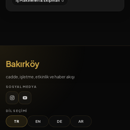
İş Makineleri & Ekipman
0
Bakırköy
cadde, işletme, etkinlik ve haber akışı
SOSYAL MEDYA
DIL SEÇIMI
TR
EN
DE
AR