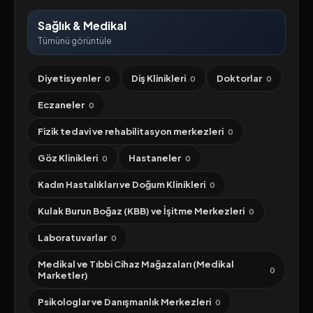
Sağlık & Medikal
Tümünü görüntüle
Diyetisyenler
Diş Klinikleri
Doktorlar
0
0
0
Eczaneler
0
Fizik tedavi ve rehabilitasyon merkezleri
0
Göz Klinikleri
Hastaneler
0
0
Kadın Hastalıkları ve Doğum Klinikleri
0
Kulak Burun Boğaz (KBB) ve İşitme Merkezleri
0
Laboratuvarlar
0
Medikal ve Tıbbi Cihaz Mağazaları (Medikal
0
Marketler)
Psikologlar ve Danışmanlık Merkezleri
0