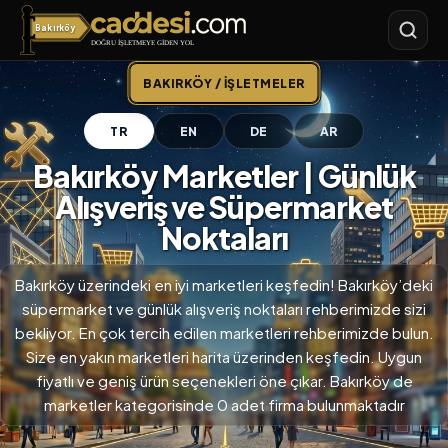
Bakırköy
Bakırköy
BAKIRKÖY / İŞLETMELER
TR
EN
DE
AR
Bakırköy Marketler | Günlük
Alışveriş ve Süpermarket
Noktaları
Bakırköy üzerindeki en iyi marketleri keşfedin! Bakırköy’deki
süpermarket ve günlük alışveriş noktaları rehberimizde sizi
bekliyor. En çok tercih edilen marketleri rehberimizde bulun.
Size en yakın marketleri harita üzerinden keşfedin. Uygun
fiyatlı ve geniş ürün seçenekleri öne çıkar. Bakırköy de
marketler kategorisinde 0 adet firma bulunmaktadır