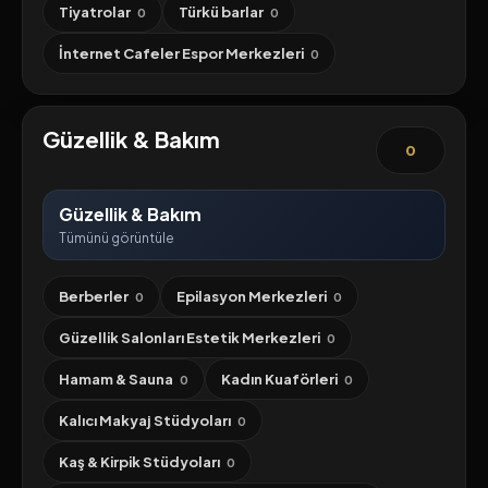
Tiyatrolar
Türkü barlar
0
0
İnternet Cafeler Espor Merkezleri
0
Güzellik & Bakım
0
Güzellik & Bakım
Tümünü görüntüle
Berberler
Epilasyon Merkezleri
0
0
Güzellik Salonları Estetik Merkezleri
0
Hamam & Sauna
Kadın Kuaförleri
0
0
Kalıcı Makyaj Stüdyoları
0
Kaş & Kirpik Stüdyoları
0