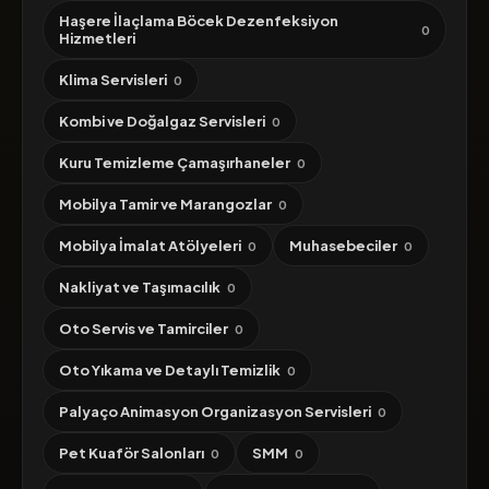
Haşere İlaçlama Böcek Dezenfeksiyon
0
Hizmetleri
Klima Servisleri
0
Kombi ve Doğalgaz Servisleri
0
Kuru Temizleme Çamaşırhaneler
0
Mobilya Tamir ve Marangozlar
0
Mobilya İmalat Atölyeleri
Muhasebeciler
0
0
Nakliyat ve Taşımacılık
0
Oto Servis ve Tamirciler
0
Oto Yıkama ve Detaylı Temizlik
0
Palyaço Animasyon Organizasyon Servisleri
0
Pet Kuaför Salonları
SMM
0
0