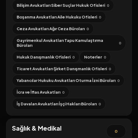
Bilişim Avukatları Siber Suçlar Hukuk Ofisleri
0
Boşanma Avukatları Aile Hukuku Ofisleri
0
Ceza Avukatları Ağır Ceza Büroları
0
Gayrimenkul Avukatları Tapu Kamulaştırma
0
Büroları
Hukuk Danışmanlık Ofisleri
Noterler
0
0
Ticaret Avukatları Şirket Danışmanlık Ofisleri
0
Yabancılar Hukuku Avukatları Oturma İzni Büroları
0
İcra ve İflas Avukatları
0
İş Davaları Avukatları İşçi Hakları Büroları
0
Sağlık & Medikal
0