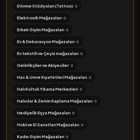
Dövme Stüdyoları (Tattoo)
0
Elektronik Mağazaları
0
Erkek Giyim Mağazaları
0
Ev & Dekorasyon Mağazaları
0
Ev tekstili ve Çeyiz mağazaları
0
Gelinlikçiler ve Abiyeciler
0
Hac & Umre Kıyafetleri Mağazaları
0
Halı Koltuk Yıkama Merkezleri
0
Halıcılar & Zemin Kaplama Mağazaları
0
Hediyelik Eşya Mağazaları
0
Hobi ve El Sanatları Mağazaları
0
Kadın Giyim Mağazaları
0