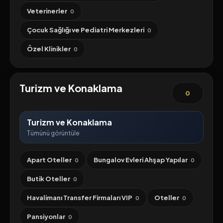
Veterinerler
0
Çocuk Sağlığı ve Pediatri Merkezleri
0
Özel Klinikler
0
Turizm ve Konaklama
0
Turizm ve Konaklama
Tümünü görüntüle
Apart Oteller
Bungalov Evleri Ahşap Yapılar
0
0
Butik Oteller
0
Havalimanı Transfer Firmaları VIP
Oteller
0
0
Pansiyonlar
0