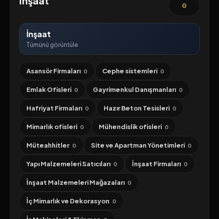
İnşaat
0
İnşaat
Tümünü görüntüle
Asansör Firmaları
Cephe sistemleri
0
0
Emlak Ofisleri
Gayrimenkul Danışmanları
0
0
Hafriyat Firmaları
Hazır Beton Tesisleri
0
0
Mimarlık ofisleri
Mühendislik ofisleri
0
0
Müteahhitler
Site ve Apartman Yönetimleri
0
0
Yapı Malzemeleri Satıcıları
İnşaat Firmaları
0
0
İnşaat Malzemeleri Mağazaları
0
İç Mimarlık ve Dekorasyon
0