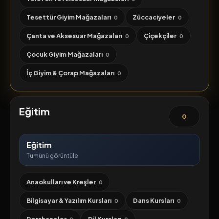
Tesettür Giyim Mağazaları
Züccaciyeler
0
0
Çanta ve Aksesuar Mağazaları
Çiçekçiler
0
0
Çocuk Giyim Mağazaları
0
İç Giyim & Çorap Mağazaları
0
Eğitim
0
Eğitim
Tümünü görüntüle
Anaokulları ve Kreşler
0
Bilgisayar & Yazılım Kursları
Dans Kursları
0
0