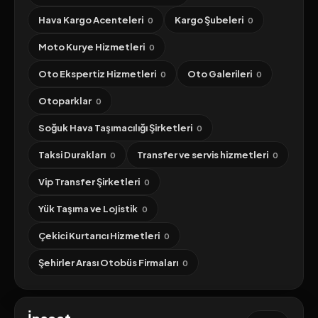
Hava Kargo Acenteleri
Kargo Şubeleri
0
0
Moto Kurye Hizmetleri
0
Oto Ekspertiz Hizmetleri
Oto Galerileri
0
0
Otoparklar
0
Soğuk Hava Taşımacılığı Şirketleri
0
Taksi Durakları
Transfer ve servis hizmetleri
0
0
Vip Transfer Şirketleri
0
Yük Taşıma ve Lojistik
0
Çekici Kurtarıcı Hizmetleri
0
Şehirler Arası Otobüs Firmaları
0