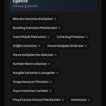
Eğlence
Tümünü görüntüle
Bilardo Salonları Kulüpleri
0
Bowling Salonları Merkezleri
0
Canlı Müzik Mekanları
Catering Firmaları
0
0
Düğün Salonları
Gece Kulüpleri Diskolar
0
0
Gece kulüpleri ve diskolar
0
Kafeler Bistro Alanları
0
Nargile Salonları Loungeler
0
Organizasyon Firmaları
0
Oyun Salonları Cafeler
0
PlayStation Konsol Merkezleri
Sinemalar
0
0