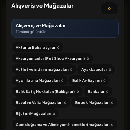
Alışveriş ve Mağazalar
0
Alışveriş ve Mağazalar
Tümünü görüntüle
Aktarlar Baharatçılar
0
Akvaryumcular (Pet Shop Akvaryum)
0
Autlet ve indirim mağazaları
Ayakkabıcılar
0
0
Aydınlatma Mağazaları
Balık Av Bayileri
0
0
Balık Satış Noktaları (Balıkçılar)
Bankalar
0
0
Bavul ve Valiz Mağazaları
Bebek Mağazaları
0
0
Bijuteri Mağazaları
0
Cam doğrama ve Aliminyum hizmetleri mağazaları
0