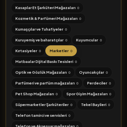
Kasaplar Et Şarküteri Mağazaları
0
Kozmetik & Parfümeri Mağazaları
0
Kumaşçılar ve Tuhafiyeler
0
Kuruyemiş ve baharatçılar
Kuyumcular
0
0
Kırtasiyeler
Marketler
0
0
Matbaalar Dijital Baskı Tesisleri
0
Optik ve Gözlük Mağazaları
Oyuncakçılar
0
0
Parfümeri ve parfüm mağazaları
Perdeciler
0
0
Pet Shop Mağazaları
Spor Giyim Mağazaları
0
0
Süpermarketler Şarküteriler
Tekel Bayileri
0
0
Telefon tamirci ve servisleri
0
Telefon ve Aksesuar mağazaları
0