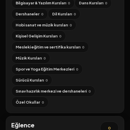
Bilgisayar & Yazılım Kursları
Dans Kursları
0
0
Dershaneler
Dil Kursları
0
0
Hobi sanat ve müzik kursları
0
Kişisel Gelişim Kursları
0
Mesleki eğitim ve sertifika kursları
0
Müzik Kursları
0
Spor ve Yoga Eğitim Merkezleri
0
Sürücü Kursları
0
Sınav hazırlık merkezi ve dershaneleri
0
Özel Okullar
0
Eğlence
0