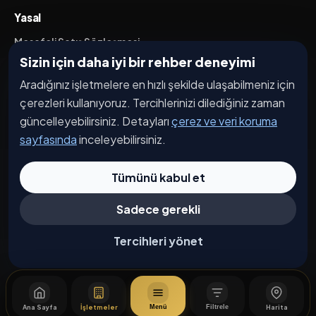
Yasal
Mesafeli Satış Sözleşmesi
Sizin için daha iyi bir rehber deneyimi
İptal / İade Koşulları
Aradığınız işletmelere en hızlı şekilde ulaşabilmeniz için
Hizmet Şartları
çerezleri kullanıyoruz. Tercihlerinizi dilediğiniz zaman
Gizlilik Politikası
güncelleyebilirsiniz. Detayları
çerez ve veri koruma
Üyelik Sözleşmesi
sayfasında
inceleyebilirsiniz.
Kişisel Veri Koruma
Tümünü kabul et
Sadece gerekli
© 2026 Bakırköy. Tüm hakları saklıdır.
Çerez Tercihleri
Tercihleri yönet
Ana Sayfa
İşletmeler
Harita
Menü
Filtrele