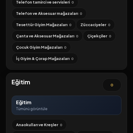
Telefon tamirci ve servisleri
0
Telefon ve Aksesuar mağazaları
0
Tesettür Giyim Mağazaları
Züccaciyeler
0
0
Çanta ve Aksesuar Mağazaları
Çiçekçiler
0
0
Çocuk Giyim Mağazaları
0
İç Giyim & Çorap Mağazaları
0
Eğitim
0
Eğitim
Tümünü görüntüle
Anaokulları ve Kreşler
0