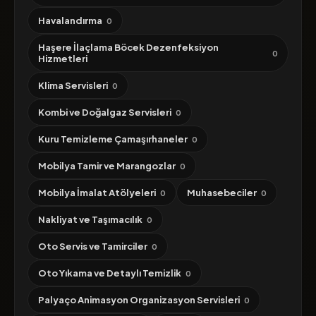
Havalandırma
0
Haşere İlaçlama Böcek Dezenfeksiyon
0
Hizmetleri
Klima Servisleri
0
Kombi ve Doğalgaz Servisleri
0
Kuru Temizleme Çamaşırhaneler
0
Mobilya Tamir ve Marangozlar
0
Mobilya İmalat Atölyeleri
Muhasebeciler
0
0
Nakliyat ve Taşımacılık
0
Oto Servis ve Tamirciler
0
Oto Yıkama ve Detaylı Temizlik
0
Palyaço Animasyon Organizasyon Servisleri
0