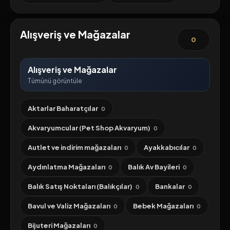
Alışveriş ve Mağazalar
0
Alışveriş ve Mağazalar
Tümünü görüntüle
Aktarlar Baharatçılar
0
Akvaryumcular (Pet Shop Akvaryum)
0
Autlet ve indirim mağazaları
Ayakkabıcılar
0
0
Aydınlatma Mağazaları
Balık Av Bayileri
0
0
Balık Satış Noktaları (Balıkçılar)
Bankalar
0
0
Bavul ve Valiz Mağazaları
Bebek Mağazaları
0
0
Bijuteri Mağazaları
0