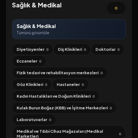
Sağlık & Medikal
0
Sağlık & Medikal
Tümünü görüntüle
Diyetisyenler
Diş Klinikleri
Doktorlar
0
0
0
Eczaneler
0
Fizik tedavi ve rehabilitasyon merkezleri
0
Göz Klinikleri
Hastaneler
0
0
Kadın Hastalıkları ve Doğum Klinikleri
0
Kulak Burun Boğaz (KBB) ve İşitme Merkezleri
0
Laboratuvarlar
0
Medikal ve Tıbbi Cihaz Mağazaları (Medikal
0
Marketler)