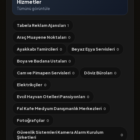
Hizmetler
Tümünü görüntüle
Tabela Reklam Ajansları
1
Araç Muayene Noktaları
0
Ayakkabı Tamircileri
Beyaz Eşya Servisleri
0
0
Boya ve Badana Ustaları
0
Cam ve Pimapen Servisleri
Döviz Büroları
0
0
Elektrikçiler
0
Evcil Hayvan Otelleri Pansiyonları
0
Fal Kafe Medyum Danışmanlık Merkezleri
0
Fotoğrafçılar
0
Güvenlik Sistemleri Kamera Alarm Kurulum
0
Şirketleri