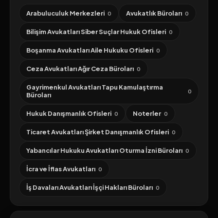
Arabuluculuk Merkezleri
Avukatlık Büroları
0
0
Bilişim Avukatları Siber Suçlar Hukuk Ofisleri
0
Boşanma Avukatları Aile Hukuku Ofisleri
0
Ceza Avukatları Ağır Ceza Büroları
0
Gayrimenkul Avukatları Tapu Kamulaştırma
0
Büroları
Hukuk Danışmanlık Ofisleri
Noterler
0
0
Ticaret Avukatları Şirket Danışmanlık Ofisleri
0
Yabancılar Hukuku Avukatları Oturma İzni Büroları
0
İcra ve İflas Avukatları
0
İş Davaları Avukatları İşçi Hakları Büroları
0