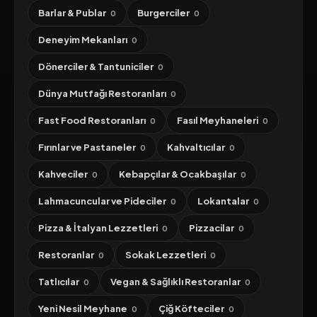
Barlar & Publar
Burgerciler
0
0
Deneyim Mekanları
0
Dönerciler & Tantuniciler
0
Dünya Mutfağı Restoranları
0
Fast Food Restoranları
Fasıl Meyhaneleri
0
0
Fırınlar ve Pastaneler
Kahvaltıcılar
0
0
Kahveciler
Kebapçılar & Ocakbaşılar
0
0
Lahmacuncular ve Pideciler
Lokantalar
0
0
Pizza & İtalyan Lezzetleri
Pizzacilar
0
0
Restoranlar
Sokak Lezzetleri
0
0
Tatlıcılar
Vegan & Sağlıklı Restoranlar
0
0
Yeni Nesil Meyhane
Çiğ Köfteciler
0
0