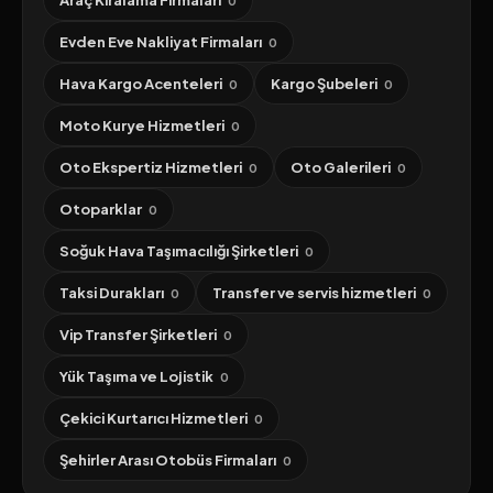
Araç Kiralama Firmaları
0
Evden Eve Nakliyat Firmaları
0
Hava Kargo Acenteleri
Kargo Şubeleri
0
0
Moto Kurye Hizmetleri
0
Oto Ekspertiz Hizmetleri
Oto Galerileri
0
0
Otoparklar
0
Soğuk Hava Taşımacılığı Şirketleri
0
Taksi Durakları
Transfer ve servis hizmetleri
0
0
Vip Transfer Şirketleri
0
Yük Taşıma ve Lojistik
0
Çekici Kurtarıcı Hizmetleri
0
Şehirler Arası Otobüs Firmaları
0