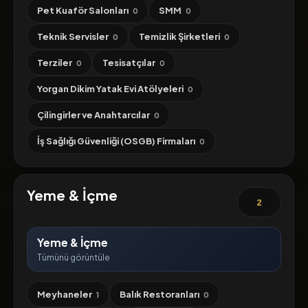
Pet Kuaför Salonları
SMM
0
0
Teknik Servisler
Temizlik Şirketleri
0
0
Terziler
Tesisatçılar
0
0
Yorgan Dikim Yatak Evi Atölyeleri
0
Çilingirler ve Anahtarcılar
0
İş Sağlığı Güvenliği (OSGB) Firmaları
0
Yeme & İçme
2
Yeme & İçme
Tümünü görüntüle
Meyhaneler
Balık Restoranları
1
0