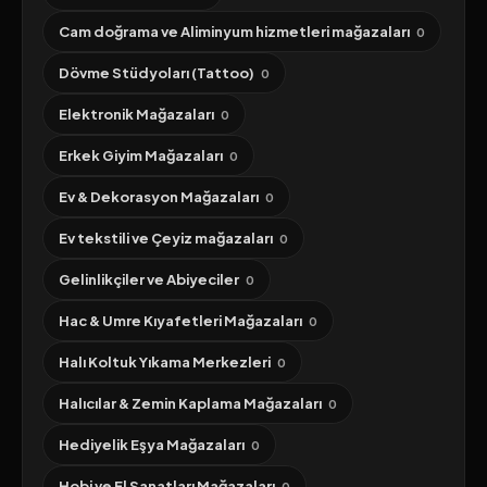
Cam doğrama ve Aliminyum hizmetleri mağazaları
0
Dövme Stüdyoları (Tattoo)
0
Elektronik Mağazaları
0
Erkek Giyim Mağazaları
0
Ev & Dekorasyon Mağazaları
0
Ev tekstili ve Çeyiz mağazaları
0
Gelinlikçiler ve Abiyeciler
0
Hac & Umre Kıyafetleri Mağazaları
0
Halı Koltuk Yıkama Merkezleri
0
Halıcılar & Zemin Kaplama Mağazaları
0
Hediyelik Eşya Mağazaları
0
Hobi ve El Sanatları Mağazaları
0