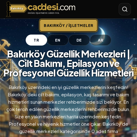
Bakırköy
Bakırköy
BAKIRKÖY / İŞLETMELER
TR
EN
DE
AR
Bakırköy Güzellik Merkezleri |
Cilt Bakımı, Epilasyon ve
Profesyonel Güzellik Hizmetleri
Bakırköy üzerindeki en iyi güzellik merkezlerini keşfedin!
Bakırköy’deki cilt bakımı, epilasyon, kaş tasarımı ve bakım
hizmetleri sunan merkezler rehberimizde sizi bekliyor. En
çok tercih edilen güzellik merkezlerini rehberimizde bulun.
Size en yakın merkezleri harita üzerinden keşfedin.
Profesyonel ve hijyenik hizmetler öne çıkar. Bakırköy de
güzellik merkezleri kategorisinde 0 adet firma