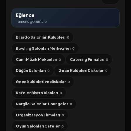
Eğlence
Tümünü görüntüle
Bilardo Salonları Kulüpleri
0
Bowling Salonları Merkezleri
0
Canlı Müzik Mekanları
Catering Firmaları
0
0
Düğün Salonları
Gece Kulüpleri Diskolar
0
0
Gece kulüpleri ve diskolar
0
Kafeler Bistro Alanları
0
Nargile Salonları Loungeler
0
Organizasyon Firmaları
0
Oyun Salonları Cafeler
0