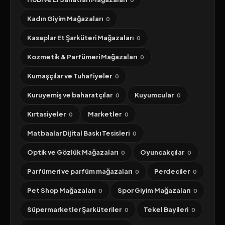
Kadın Giyim Mağazaları
0
Kasaplar Et Şarküteri Mağazaları
0
Kozmetik & Parfümeri Mağazaları
0
Kumaşçılar ve Tuhafiyeler
0
Kuruyemiş ve baharatçılar
Kuyumcular
0
0
Kırtasiyeler
Marketler
0
0
Matbaalar Dijital Baskı Tesisleri
0
Optik ve Gözlük Mağazaları
Oyuncakçılar
0
0
Parfümeri ve parfüm mağazaları
Perdeciler
0
0
Pet Shop Mağazaları
Spor Giyim Mağazaları
0
0
Süpermarketler Şarküteriler
Tekel Bayileri
0
0