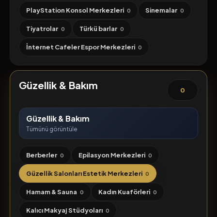
PlayStation Konsol Merkezleri
Sinemalar
0
0
Tiyatrolar
Türkü barlar
0
0
İnternet Cafeler Espor Merkezleri
0
Güzellik & Bakım
0
Güzellik & Bakım
Tümünü görüntüle
Berberler
Epilasyon Merkezleri
0
0
Güzellik Salonları Estetik Merkezleri
0
Hamam & Sauna
Kadın Kuaförleri
0
0
Kalıcı Makyaj Stüdyoları
0