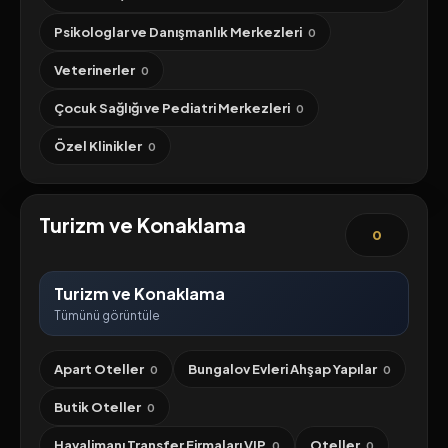
Psikologlar ve Danışmanlık Merkezleri
0
Veterinerler
0
Çocuk Sağlığı ve Pediatri Merkezleri
0
Özel Klinikler
0
Turizm ve Konaklama
0
Turizm ve Konaklama
Tümünü görüntüle
Apart Oteller
Bungalov Evleri Ahşap Yapılar
0
0
Butik Oteller
0
Havalimanı Transfer Firmaları VIP
Oteller
0
0