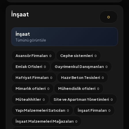
İnşaat
0
İnşaat
Tümünü görüntüle
Asansör Firmaları
Cephe sistemleri
0
0
Emlak Ofisleri
Gayrimenkul Danışmanları
0
0
Hafriyat Firmaları
Hazır Beton Tesisleri
0
0
Mimarlık ofisleri
Mühendislik ofisleri
0
0
Müteahhitler
Site ve Apartman Yönetimleri
0
0
Yapı Malzemeleri Satıcıları
İnşaat Firmaları
0
0
İnşaat Malzemeleri Mağazaları
0