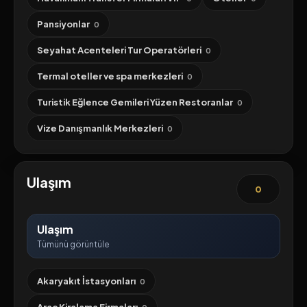
Pansiyonlar
0
Seyahat Acenteleri Tur Operatörleri
0
Termal oteller ve spa merkezleri
0
Turistik Eğlence Gemileri Yüzen Restoranlar
0
Vize Danışmanlık Merkezleri
0
Ulaşım
0
Ulaşım
Tümünü görüntüle
Akaryakıt İstasyonları
0