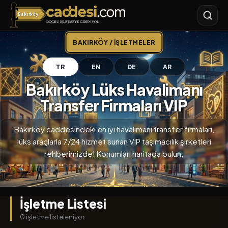
Bakırköy
Bakırköy
BAKIRKÖY / İŞLETMELER
TR
EN
DE
AR
Bakırköy Lüks Havalimanı
Transfer Firmaları VIP
Bakırköy caddesindeki en iyi havalimanı transfer firmaları,
lüks araçlarla 7/24 hizmet sunan VIP taşımacılık şirketleri
rehberimizde! Konumları haritada bulun.
İşletme Listesi
0 işletme listeleniyor.