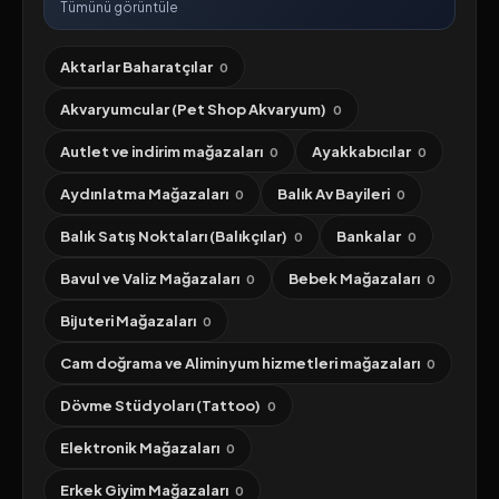
Tümünü görüntüle
Aktarlar Baharatçılar
0
Akvaryumcular (Pet Shop Akvaryum)
0
Autlet ve indirim mağazaları
Ayakkabıcılar
0
0
Aydınlatma Mağazaları
Balık Av Bayileri
0
0
Balık Satış Noktaları (Balıkçılar)
Bankalar
0
0
Bavul ve Valiz Mağazaları
Bebek Mağazaları
0
0
Bijuteri Mağazaları
0
Cam doğrama ve Aliminyum hizmetleri mağazaları
0
Dövme Stüdyoları (Tattoo)
0
Elektronik Mağazaları
0
Erkek Giyim Mağazaları
0