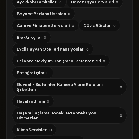
Ayakkabı Tamircileri
Beyaz Eşya Servisleri
0
0
Boya ve Badana Ustaları
0
Cam ve Pimapen Servisleri
Döviz Büroları
0
0
Elektrikçiler
0
Evcil Hayvan Otelleri Pansiyonları
0
Fal Kafe Medyum Danışmanlık Merkezleri
0
Fotoğrafçılar
0
Güvenlik Sistemleri Kamera Alarm Kurulum
0
Şirketleri
Havalandırma
0
Haşere İlaçlama Böcek Dezenfeksiyon
0
Hizmetleri
Klima Servisleri
0