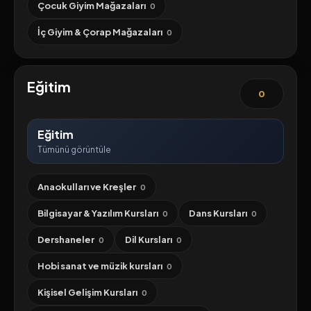
Çocuk Giyim Mağazaları
0
İç Giyim & Çorap Mağazaları
0
Eğitim
0
Eğitim
Tümünü görüntüle
Anaokulları ve Kreşler
0
Bilgisayar & Yazılım Kursları
Dans Kursları
0
0
Dershaneler
Dil Kursları
0
0
Hobi sanat ve müzik kursları
0
Kişisel Gelişim Kursları
0