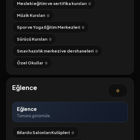
Mesleki eğitim ve sertifika kursları
0
Müzik Kursları
0
Spor ve Yoga Eğitim Merkezleri
0
Sürücü Kursları
0
Sınav hazırlık merkezi ve dershaneleri
0
Özel Okullar
0
Eğlence
0
Eğlence
Tümünü görüntüle
Bilardo Salonları Kulüpleri
0