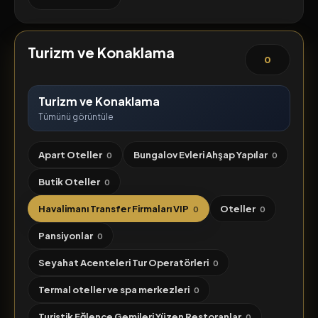
Turizm ve Konaklama
0
Turizm ve Konaklama
Tümünü görüntüle
Apart Oteller
Bungalov Evleri Ahşap Yapılar
0
0
Butik Oteller
0
Havalimanı Transfer Firmaları VIP
Oteller
0
0
Pansiyonlar
0
Seyahat Acenteleri Tur Operatörleri
0
Termal oteller ve spa merkezleri
0
Turistik Eğlence Gemileri Yüzen Restoranlar
0