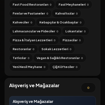
Fast Food Restoranları
Fasıl Meyhaneleri
0
0
Fırınlar ve Pastaneler
Kahvaltıcılar
0
0
Kahveciler
Kebapçılar & Ocakbaşılar
0
0
Lahmacuncular ve Pideciler
Lokantalar
0
0
Pizza & İtalyan Lezzetleri
Pizzacilar
0
0
Restoranlar
Sokak Lezzetleri
0
0
Tatlıcılar
Vegan & Sağlıklı Restoranlar
0
0
Yeni Nesil Meyhane
Çiğ Köfteciler
0
0
Alışveriş ve Mağazalar
0
Alışveriş ve Mağazalar