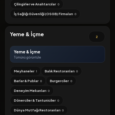
Çilingirler ve Anahtarcılar
0
İş Sağlığı Güvenliği (OSGB) Firmaları
0
Yeme & İçme
2
Yeme & İçme
Tümünü görüntüle
Meyhaneler
Balık Restoranları
1
0
Barlar & Publar
Burgerciler
0
0
Deneyim Mekanları
0
Dönerciler & Tantuniciler
0
Dünya Mutfağı Restoranları
0