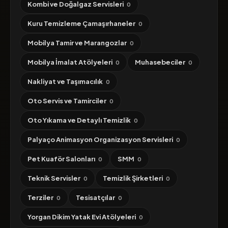
Kombi ve Doğalgaz Servisleri
0
Kuru Temizleme Çamaşırhaneler
0
Mobilya Tamir ve Marangozlar
0
Mobilya İmalat Atölyeleri
Muhasebeciler
0
0
Nakliyat ve Taşımacılık
0
Oto Servis ve Tamirciler
0
Oto Yıkama ve Detaylı Temizlik
0
Palyaço Animasyon Organizasyon Servisleri
0
Pet Kuaför Salonları
SMM
0
0
Teknik Servisler
Temizlik Şirketleri
0
0
Terziler
Tesisatçılar
0
0
Yorgan Dikim Yatak Evi Atölyeleri
0