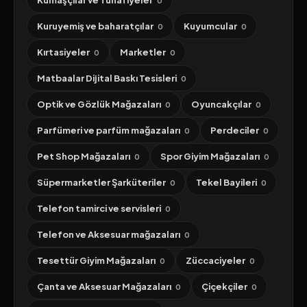
Kumaşçılar ve Tuhafiyeler
0
Kuruyemiş ve baharatçılar
Kuyumcular
0
0
Kırtasiyeler
Marketler
0
0
Matbaalar Dijital Baskı Tesisleri
0
Optik ve Gözlük Mağazaları
Oyuncakçılar
0
0
Parfümeri ve parfüm mağazaları
Perdeciler
0
0
Pet Shop Mağazaları
Spor Giyim Mağazaları
0
0
Süpermarketler Şarküteriler
Tekel Bayileri
0
0
Telefon tamirci ve servisleri
0
Telefon ve Aksesuar mağazaları
0
Tesettür Giyim Mağazaları
Züccaciyeler
0
0
Çanta ve Aksesuar Mağazaları
Çiçekçiler
0
0