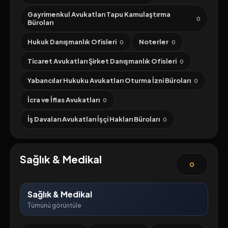
Gayrimenkul Avukatları Tapu Kamulaştırma
0
Büroları
Hukuk Danışmanlık Ofisleri
Noterler
0
0
Ticaret Avukatları Şirket Danışmanlık Ofisleri
0
Yabancılar Hukuku Avukatları Oturma İzni Büroları
0
İcra ve İflas Avukatları
0
İş Davaları Avukatları İşçi Hakları Büroları
0
Sağlık & Medikal
0
Sağlık & Medikal
Tümünü görüntüle