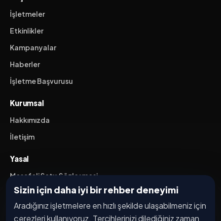
İşletmeler
Etkinlikler
Kampanyalar
Haberler
İşletme Başvurusu
Kurumsal
Hakkımızda
İletişim
Yasal
Mesafeli Satış Sözleşmesi
Sizin için daha iyi bir rehber deneyimi
İptal / İade Koşulları
Aradığınız işletmelere en hızlı şekilde ulaşabilmeniz için
Hizmet Şartları
çerezleri kullanıyoruz. Tercihlerinizi dilediğiniz zaman