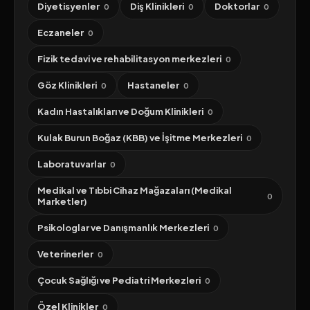
Diyetisyenler
Diş Klinikleri
Doktorlar
0
0
0
Eczaneler
0
Fizik tedavi ve rehabilitasyon merkezleri
0
Göz Klinikleri
Hastaneler
0
0
Kadın Hastalıkları ve Doğum Klinikleri
0
Kulak Burun Boğaz (KBB) ve İşitme Merkezleri
0
Laboratuvarlar
0
Medikal ve Tıbbi Cihaz Mağazaları (Medikal
0
Marketler)
Psikologlar ve Danışmanlık Merkezleri
0
Veterinerler
0
Çocuk Sağlığı ve Pediatri Merkezleri
0
Özel Klinikler
0