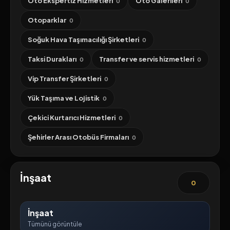
Oto Ekspertiz Hizmetleri
Oto Galerileri
0
0
Otoparklar
0
Soğuk Hava Taşımacılığı Şirketleri
0
Taksi Durakları
Transfer ve servis hizmetleri
0
0
Vip Transfer Şirketleri
0
Yük Taşıma ve Lojistik
0
Çekici Kurtarıcı Hizmetleri
0
Şehirler Arası Otobüs Firmaları
0
İnşaat
0
İnşaat
Tümünü görüntüle