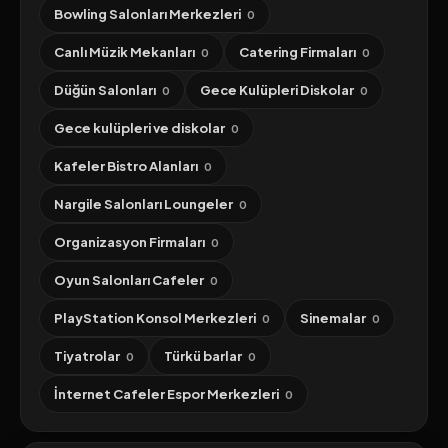
Bowling Salonları Merkezleri
0
Canlı Müzik Mekanları
Catering Firmaları
0
0
Düğün Salonları
Gece Kulüpleri Diskolar
0
0
Gece kulüpleri ve diskolar
0
Kafeler Bistro Alanları
0
Nargile Salonları Loungeler
0
Organizasyon Firmaları
0
Oyun Salonları Cafeler
0
PlayStation Konsol Merkezleri
Sinemalar
0
0
Tiyatrolar
Türkü barlar
0
0
İnternet Cafeler Espor Merkezleri
0