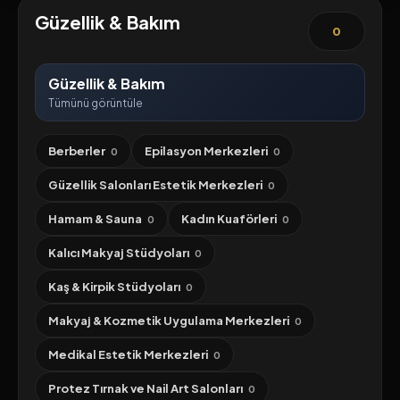
Güzellik & Bakım
0
Güzellik & Bakım
Tümünü görüntüle
Berberler
Epilasyon Merkezleri
0
0
Güzellik Salonları Estetik Merkezleri
0
Hamam & Sauna
Kadın Kuaförleri
0
0
Kalıcı Makyaj Stüdyoları
0
Kaş & Kirpik Stüdyoları
0
Makyaj & Kozmetik Uygulama Merkezleri
0
Medikal Estetik Merkezleri
0
Protez Tırnak ve Nail Art Salonları
0