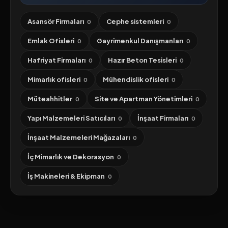
Asansör Firmaları
Cephe sistemleri
0
0
Emlak Ofisleri
Gayrimenkul Danışmanları
0
0
Hafriyat Firmaları
Hazır Beton Tesisleri
0
0
Mimarlık ofisleri
Mühendislik ofisleri
0
0
Müteahhitler
Site ve Apartman Yönetimleri
0
0
Yapı Malzemeleri Satıcıları
İnşaat Firmaları
0
0
İnşaat Malzemeleri Mağazaları
0
İç Mimarlık ve Dekorasyon
0
İş Makineleri & Ekipman
0