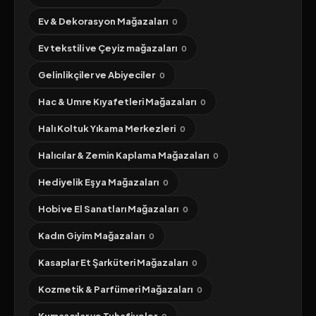
Ev & Dekorasyon Mağazaları
0
Ev tekstili ve Çeyiz mağazaları
0
Gelinlikçiler ve Abiyeciler
0
Hac & Umre Kıyafetleri Mağazaları
0
Halı Koltuk Yıkama Merkezleri
0
Halıcılar & Zemin Kaplama Mağazaları
0
Hediyelik Eşya Mağazaları
0
Hobi ve El Sanatları Mağazaları
0
Kadın Giyim Mağazaları
0
Kasaplar Et Şarküteri Mağazaları
0
Kozmetik & Parfümeri Mağazaları
0