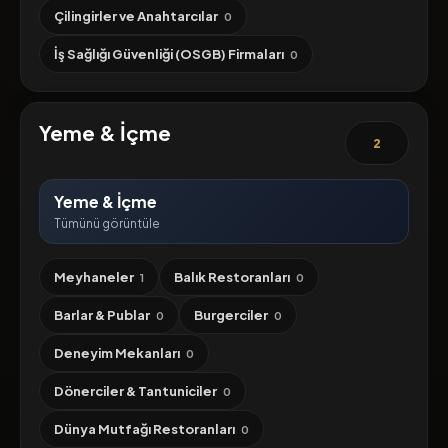
Çilingirler ve Anahtarcılar
0
İş Sağlığı Güvenliği (OSGB) Firmaları
0
Yeme & İçme
2
Yeme & İçme
Tümünü görüntüle
Meyhaneler
Balık Restoranları
1
0
Barlar & Publar
Burgerciler
0
0
Deneyim Mekanları
0
Dönerciler & Tantuniciler
0
Dünya Mutfağı Restoranları
0