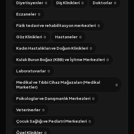
Diyetisyenler
Diş Klinikleri
Doktorlar
0
0
0
Eczaneler
0
Fizik tedavi ve rehabilitasyon merkezleri
0
Göz Klinikleri
Hastaneler
0
0
Kadın Hastalıkları ve Doğum Klinikleri
0
Kulak Burun Boğaz (KBB) ve İşitme Merkezleri
0
Laboratuvarlar
0
Medikal ve Tıbbi Cihaz Mağazaları (Medikal
0
Marketler)
Psikologlar ve Danışmanlık Merkezleri
0
Veterinerler
0
Çocuk Sağlığı ve Pediatri Merkezleri
0
Özel Klinikler
0