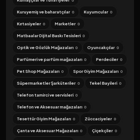
Kumaşçılar ve Tuhafiyeler
0
Kuruyemiş ve baharatçılar
Kuyumcular
0
0
Kırtasiyeler
Marketler
0
0
Matbaalar Dijital Baskı Tesisleri
0
Optik ve Gözlük Mağazaları
Oyuncakçılar
0
0
Parfümeri ve parfüm mağazaları
Perdeciler
0
0
Pet Shop Mağazaları
Spor Giyim Mağazaları
0
0
Süpermarketler Şarküteriler
Tekel Bayileri
0
0
Telefon tamirci ve servisleri
0
Telefon ve Aksesuar mağazaları
0
Tesettür Giyim Mağazaları
Züccaciyeler
0
0
Çanta ve Aksesuar Mağazaları
Çiçekçiler
0
0