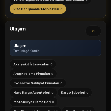
Vize Danışmanlık Merkezleri
0
Ulaşım
0
Ulaşım
Tümünü görüntüle
Akaryakıt İstasyonları
0
Araç Kiralama Firmaları
0
Evden Eve Nakliyat Firmaları
0
Hava Kargo Acenteleri
Kargo Şubeleri
0
0
Moto Kurye Hizmetleri
0