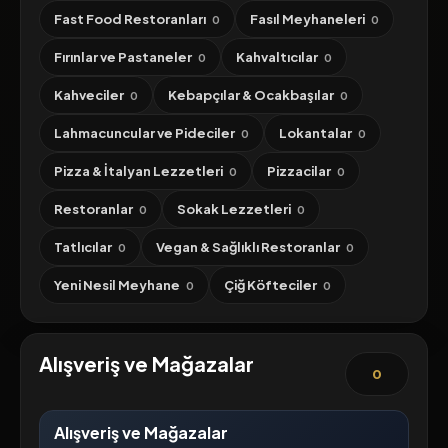
Fast Food Restoranları
Fasıl Meyhaneleri
0
0
Fırınlar ve Pastaneler
Kahvaltıcılar
0
0
Kahveciler
Kebapçılar & Ocakbaşılar
0
0
Lahmacuncular ve Pideciler
Lokantalar
0
0
Pizza & İtalyan Lezzetleri
Pizzacilar
0
0
Restoranlar
Sokak Lezzetleri
0
0
Tatlıcılar
Vegan & Sağlıklı Restoranlar
0
0
Yeni Nesil Meyhane
Çiğ Köfteciler
0
0
Alışveriş ve Mağazalar
0
Alışveriş ve Mağazalar