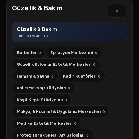
Güzellik & Bakım
0
Güzellik & Bakım
Tümünü görüntüle
Berberler
Epilasyon Merkezleri
0
0
Güzellik Salonları Estetik Merkezleri
0
Hamam & Sauna
Kadın Kuaförleri
0
0
Kalıcı Makyaj Stüdyoları
0
Kaş & Kirpik Stüdyoları
0
Makyaj & Kozmetik Uygulama Merkezleri
0
Medikal Estetik Merkezleri
0
Protez Tırnak ve Nail Art Salonları
0