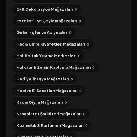
Ev & Dekorasyon Mağazaları
0
Ev tekstili ve Çeyiz mağazaları
0
Gelinlikçiler ve Abiyeciler
0
Hac & Umre Kıyafetleri Mağazaları
0
Halı Koltuk Yıkama Merkezleri
0
Halıcılar & Zemin Kaplama Mağazaları
0
Hediyelik Eşya Mağazaları
0
Hobi ve El Sanatları Mağazaları
0
Kadın Giyim Mağazaları
0
Kasaplar Et Şarküteri Mağazaları
0
Kozmetik & Parfümeri Mağazaları
0