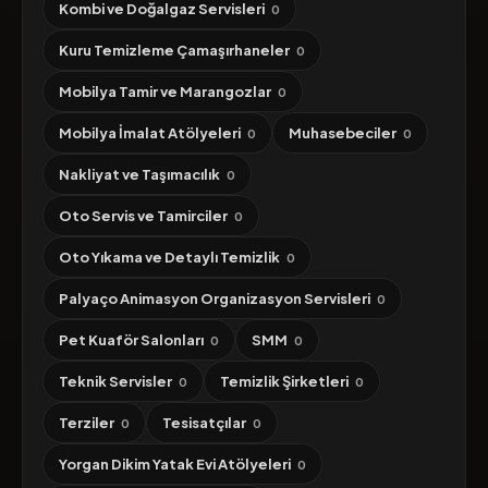
Kombi ve Doğalgaz Servisleri
0
Kuru Temizleme Çamaşırhaneler
0
Mobilya Tamir ve Marangozlar
0
Mobilya İmalat Atölyeleri
Muhasebeciler
0
0
Nakliyat ve Taşımacılık
0
Oto Servis ve Tamirciler
0
Oto Yıkama ve Detaylı Temizlik
0
Palyaço Animasyon Organizasyon Servisleri
0
Pet Kuaför Salonları
SMM
0
0
Teknik Servisler
Temizlik Şirketleri
0
0
Terziler
Tesisatçılar
0
0
Yorgan Dikim Yatak Evi Atölyeleri
0