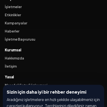
İşletmeler
Etkinlikler
Kampanyalar
Haberler
İşletme Başvurusu
Kurumsal
Hakkımızda
İletişim
Yasal
Mesafeli Satış Sözleşmesi
Sizin için daha iyi bir rehber deneyimi
İptal / İade Koşulları
Aradığınız işletmelere en hızlı şekilde ulaşabilmeniz için
Hizmet Şartları
çerezleri kullanıyoruz. Tercihlerinizi dilediğiniz zaman