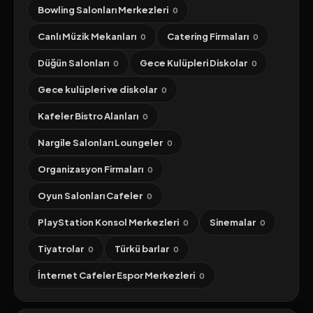
Bowling Salonları Merkezleri
0
Canlı Müzik Mekanları
Catering Firmaları
0
0
Düğün Salonları
Gece Kulüpleri Diskolar
0
0
Gece kulüpleri ve diskolar
0
Kafeler Bistro Alanları
0
Nargile Salonları Loungeler
0
Organizasyon Firmaları
0
Oyun Salonları Cafeler
0
PlayStation Konsol Merkezleri
Sinemalar
0
0
Tiyatrolar
Türkü barlar
0
0
İnternet Cafeler Espor Merkezleri
0