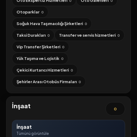
Oto Ekspertiz Hizmetleri
Oto Galerileri
0
0
Otoparklar
0
Soğuk Hava Taşımacılığı Şirketleri
0
Taksi Durakları
Transfer ve servis hizmetleri
0
0
Vip Transfer Şirketleri
0
Yük Taşıma ve Lojistik
0
Çekici Kurtarıcı Hizmetleri
0
Şehirler Arası Otobüs Firmaları
0
İnşaat
0
İnşaat
Tümünü görüntüle