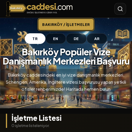
Bakırköy
Bakırköy
BAKIRKÖY / İŞLETMELER
TR
EN
DE
AR
Bakırköy Popüler Vize
Danışmanlık Merkezleri Başvuru
Bakırköy caddesindeki en iyi vize danışmanlık merkezleri,
Schengen, Amerika, İngiltere vizesi başvurusu yapan yetkili
ofisler rehberimizde! Haritada hemen bulun
İşletme Listesi
0 işletme listeleniyor.