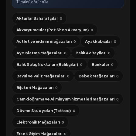
Tümünü görüntüle
Aktarlar Baharatçılar
0
Akvaryumcular (Pet Shop Akvaryum)
0
Autlet ve indirim mağazaları
Ayakkabıcılar
0
0
Aydınlatma Mağazaları
Balık Av Bayileri
0
0
Balık Satış Noktaları (Balıkçılar)
Bankalar
0
0
Bavul ve Valiz Mağazaları
Bebek Mağazaları
0
0
Bijuteri Mağazaları
0
Cam doğrama ve Aliminyum hizmetleri mağazaları
0
Dövme Stüdyoları (Tattoo)
0
Elektronik Mağazaları
0
Erkek Giyim Mağazaları
0