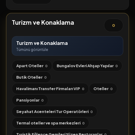
Turizm ve Konaklama
0
Turizm ve Konaklama
Tümünü görüntüle
Apart Oteller
Bungalov Evleri Ahşap Yapılar
0
0
Butik Oteller
0
Havalimanı Transfer Firmaları VIP
Oteller
0
0
Pansiyonlar
0
Seyahat Acenteleri Tur Operatörleri
0
Termal oteller ve spa merkezleri
0
Turistik Eğlence Gemileri Yüzen Restoranlar
0