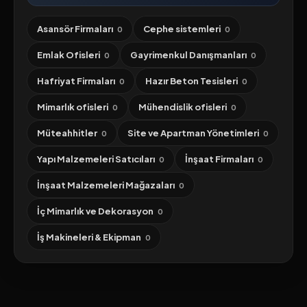
Asansör Firmaları
Cephe sistemleri
0
0
Emlak Ofisleri
Gayrimenkul Danışmanları
0
0
Hafriyat Firmaları
Hazır Beton Tesisleri
0
0
Mimarlık ofisleri
Mühendislik ofisleri
0
0
Müteahhitler
Site ve Apartman Yönetimleri
0
0
Yapı Malzemeleri Satıcıları
İnşaat Firmaları
0
0
İnşaat Malzemeleri Mağazaları
0
İç Mimarlık ve Dekorasyon
0
İş Makineleri & Ekipman
0