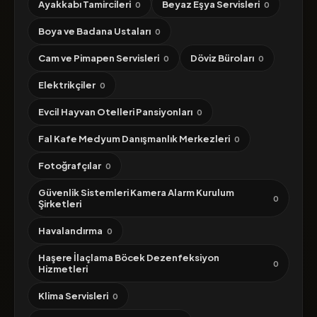
Ayakkabı Tamircileri
Beyaz Eşya Servisleri
0
0
Boya ve Badana Ustaları
0
Cam ve Pimapen Servisleri
Döviz Büroları
0
0
Elektrikçiler
0
Evcil Hayvan Otelleri Pansiyonları
0
Fal Kafe Medyum Danışmanlık Merkezleri
0
Fotoğrafçılar
0
Güvenlik Sistemleri Kamera Alarm Kurulum
0
Şirketleri
Havalandırma
0
Haşere İlaçlama Böcek Dezenfeksiyon
0
Hizmetleri
Klima Servisleri
0