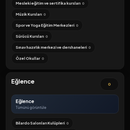
Mesleki eğitim ve sertifika kursları
0
Müzik Kursları
0
Spor ve Yoga Eğitim Merkezleri
0
Sürücü Kursları
0
Sınav hazırlık merkezi ve dershaneleri
0
Özel Okullar
0
Eğlence
0
Eğlence
Tümünü görüntüle
Bilardo Salonları Kulüpleri
0