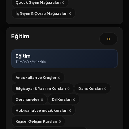
Çocuk Giyim Mağazaları
0
İç Giyim & Çorap Mağazaları
0
Eğitim
0
Eğitim
Tümünü görüntüle
Anaokulları ve Kreşler
0
Bilgisayar & Yazılım Kursları
Dans Kursları
0
0
Dershaneler
Dil Kursları
0
0
Hobi sanat ve müzik kursları
0
Kişisel Gelişim Kursları
0