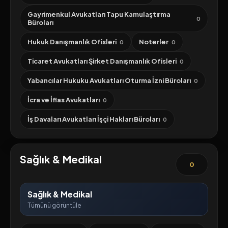
Gayrimenkul Avukatları Tapu Kamulaştırma
0
Büroları
Hukuk Danışmanlık Ofisleri
Noterler
0
0
Ticaret Avukatları Şirket Danışmanlık Ofisleri
0
Yabancılar Hukuku Avukatları Oturma İzni Büroları
0
İcra ve İflas Avukatları
0
İş Davaları Avukatları İşçi Hakları Büroları
0
Sağlık & Medikal
0
Sağlık & Medikal
Tümünü görüntüle