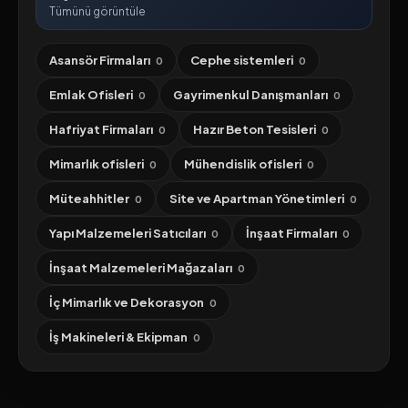
Tümünü görüntüle
Asansör Firmaları
Cephe sistemleri
0
0
Emlak Ofisleri
Gayrimenkul Danışmanları
0
0
Hafriyat Firmaları
Hazır Beton Tesisleri
0
0
Mimarlık ofisleri
Mühendislik ofisleri
0
0
Müteahhitler
Site ve Apartman Yönetimleri
0
0
Yapı Malzemeleri Satıcıları
İnşaat Firmaları
0
0
İnşaat Malzemeleri Mağazaları
0
İç Mimarlık ve Dekorasyon
0
İş Makineleri & Ekipman
0