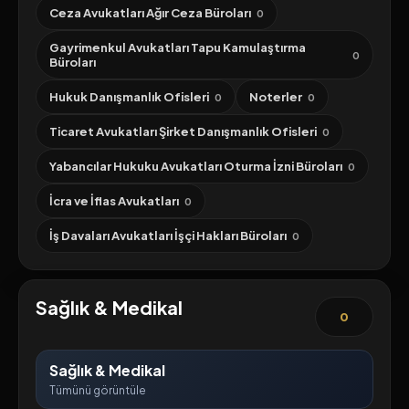
Ceza Avukatları Ağır Ceza Büroları
0
Gayrimenkul Avukatları Tapu Kamulaştırma
0
Büroları
Hukuk Danışmanlık Ofisleri
Noterler
0
0
Ticaret Avukatları Şirket Danışmanlık Ofisleri
0
Yabancılar Hukuku Avukatları Oturma İzni Büroları
0
İcra ve İflas Avukatları
0
İş Davaları Avukatları İşçi Hakları Büroları
0
Sağlık & Medikal
0
Sağlık & Medikal
Tümünü görüntüle