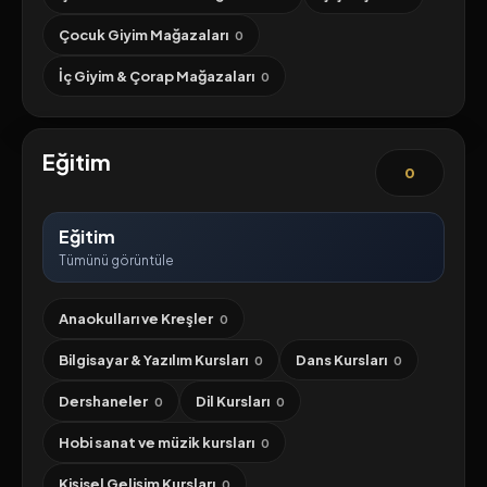
Çocuk Giyim Mağazaları
0
İç Giyim & Çorap Mağazaları
0
Eğitim
0
Eğitim
Tümünü görüntüle
Anaokulları ve Kreşler
0
Bilgisayar & Yazılım Kursları
Dans Kursları
0
0
Dershaneler
Dil Kursları
0
0
Hobi sanat ve müzik kursları
0
Kişisel Gelişim Kursları
0