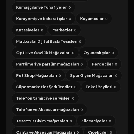
Kumaşçılar ve Tuhafiyeler
0
Kuruyemiş ve baharatçılar
Kuyumcular
0
0
Kırtasiyeler
Marketler
0
0
Matbaalar Dijital Baskı Tesisleri
0
Optik ve Gözlük Mağazaları
Oyuncakçılar
0
0
Parfümeri ve parfüm mağazaları
Perdeciler
0
0
Pet Shop Mağazaları
Spor Giyim Mağazaları
0
0
Süpermarketler Şarküteriler
Tekel Bayileri
0
0
Telefon tamirci ve servisleri
0
Telefon ve Aksesuar mağazaları
0
Tesettür Giyim Mağazaları
Züccaciyeler
0
0
Çanta ve Aksesuar Mağazaları
Çiçekçiler
0
0