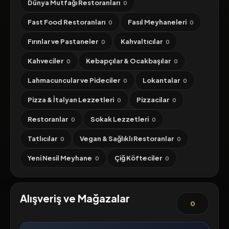
Dünya Mutfağı Restoranları
0
Fast Food Restoranları
Fasıl Meyhaneleri
0
0
Fırınlar ve Pastaneler
Kahvaltıcılar
0
0
Kahveciler
Kebapçılar & Ocakbaşılar
0
0
Lahmacuncular ve Pideciler
Lokantalar
0
0
Pizza & İtalyan Lezzetleri
Pizzacilar
0
0
Restoranlar
Sokak Lezzetleri
0
0
Tatlıcılar
Vegan & Sağlıklı Restoranlar
0
0
Yeni Nesil Meyhane
Çiğ Köfteciler
0
0
Alışveriş ve Mağazalar
0