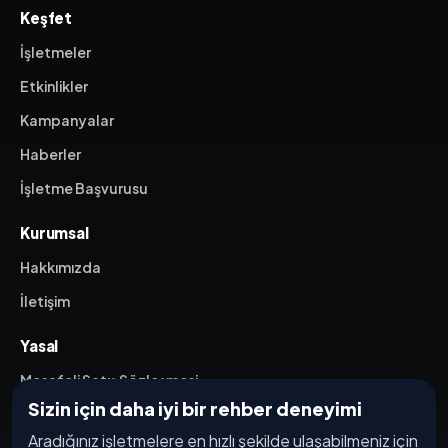
Keşfet
İşletmeler
Etkinlikler
Kampanyalar
Haberler
İşletme Başvurusu
Kurumsal
Hakkımızda
İletişim
Yasal
Mesafeli Satış Sözleşmesi
Sizin için daha iyi bir rehber deneyimi
İptal / İade Koşulları
Aradığınız işletmelere en hızlı şekilde ulaşabilmeniz için
Hizmet Şartları