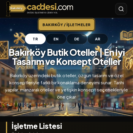
Bakırköy
Bakırköy
BAKIRKÖY / İŞLETMELER
TR
EN
DE
AR
Bakırköy Butik Oteller | En İyi
Tasarım ve Konsept Oteller
Bakırköy üzerindeki butik oteller, özgün tasarım ve özel
konseptleriyle farklı bir konaklama deneyimi sunar. Tarihi
yapılar, manzaralı oteller ve yetişkin konsept seçenekleriyle
öne çıkar
İşletme Listesi