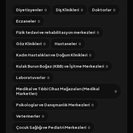
Diyetisyenler
Diş Klinikleri
Doktorlar
0
0
0
Eczaneler
0
Fizik tedavi ve rehabilitasyon merkezleri
0
Göz Klinikleri
Hastaneler
0
0
Kadın Hastalıkları ve Doğum Klinikleri
0
Kulak Burun Boğaz (KBB) ve İşitme Merkezleri
0
Laboratuvarlar
0
Medikal ve Tıbbi Cihaz Mağazaları (Medikal
0
Marketler)
Psikologlar ve Danışmanlık Merkezleri
0
Veterinerler
0
Çocuk Sağlığı ve Pediatri Merkezleri
0