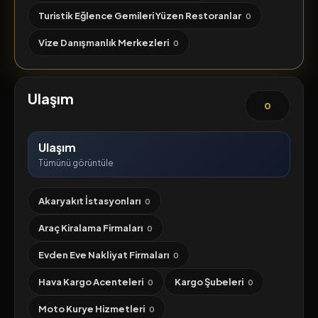
Turistik Eğlence Gemileri Yüzen Restoranlar
0
Vize Danışmanlık Merkezleri
0
Ulaşım
0
Ulaşım
Tümünü görüntüle
Akaryakıt İstasyonları
0
Araç Kiralama Firmaları
0
Evden Eve Nakliyat Firmaları
0
Hava Kargo Acenteleri
Kargo Şubeleri
0
0
Moto Kurye Hizmetleri
0