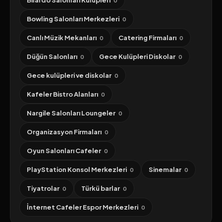
Bilardo Salonları Kulüpleri
0
Bowling Salonları Merkezleri
0
Canlı Müzik Mekanları
Catering Firmaları
0
0
Düğün Salonları
Gece Kulüpleri Diskolar
0
0
Gece kulüpleri ve diskolar
0
Kafeler Bistro Alanları
0
Nargile Salonları Loungeler
0
Organizasyon Firmaları
0
Oyun Salonları Cafeler
0
PlayStation Konsol Merkezleri
Sinemalar
0
0
Tiyatrolar
Türkü barlar
0
0
İnternet Cafeler Espor Merkezleri
0