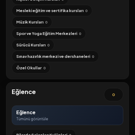
Mesleki eğitim ve sertifika kursları
0
Müzik Kursları
0
Spor ve Yoga Eğitim Merkezleri
0
Sürücü Kursları
0
Sınav hazırlık merkezi ve dershaneleri
0
Özel Okullar
0
Eğlence
0
Eğlence
Tümünü görüntüle