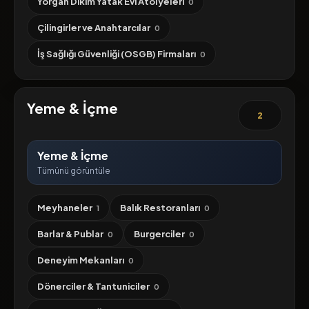
Yorgan Dikim Yatak Evi Atölyeleri
0
Çilingirler ve Anahtarcılar
0
İş Sağlığı Güvenliği (OSGB) Firmaları
0
Yeme & İçme
2
Yeme & İçme
Tümünü görüntüle
Meyhaneler
Balık Restoranları
1
0
Barlar & Publar
Burgerciler
0
0
Deneyim Mekanları
0
Dönerciler & Tantuniciler
0