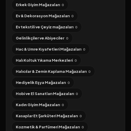
Erkek Giyim Mağazaları
0
Ev & Dekorasyon Mağazaları
0
Ev tekstili ve Çeyiz mağazaları
0
Gelinlikçiler ve Abiyeciler
0
Hac & Umre Kıyafetleri Mağazaları
0
Halı Koltuk Yıkama Merkezleri
0
Halıcılar & Zemin Kaplama Mağazaları
0
Hediyelik Eşya Mağazaları
0
Hobi ve El Sanatları Mağazaları
0
Kadın Giyim Mağazaları
0
Kasaplar Et Şarküteri Mağazaları
0
Kozmetik & Parfümeri Mağazaları
0