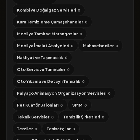
Kombi ve Doğalgaz Servisleri
0
Kuru Temizleme Çamaşırhaneler
0
Mobilya Tamir ve Marangozlar
0
Mobilya İmalat Atölyeleri
Muhasebeciler
0
0
Nakliyat ve Taşımacılık
0
Oto Servis ve Tamirciler
0
Oto Yıkama ve Detaylı Temizlik
0
Palyaço Animasyon Organizasyon Servisleri
0
Pet Kuaför Salonları
SMM
0
0
Teknik Servisler
Temizlik Şirketleri
0
0
Terziler
Tesisatçılar
0
0