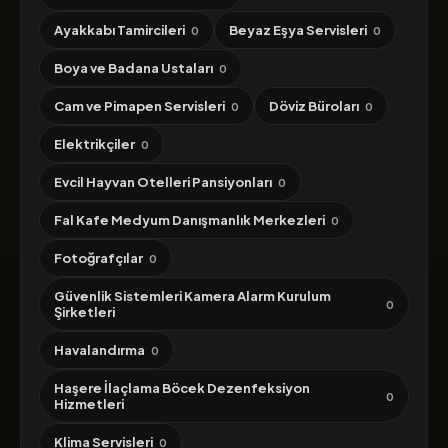
Ayakkabı Tamircileri
Beyaz Eşya Servisleri
0
0
Boya ve Badana Ustaları
0
Cam ve Pimapen Servisleri
Döviz Büroları
0
0
Elektrikçiler
0
Evcil Hayvan Otelleri Pansiyonları
0
Fal Kafe Medyum Danışmanlık Merkezleri
0
Fotoğrafçılar
0
Güvenlik Sistemleri Kamera Alarm Kurulum
0
Şirketleri
Havalandırma
0
Haşere İlaçlama Böcek Dezenfeksiyon
0
Hizmetleri
Klima Servisleri
0