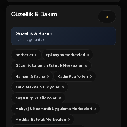
Güzellik & Bakım
0
Güzellik & Bakım
Tümünü görüntüle
Berberler
Epilasyon Merkezleri
0
0
Güzellik Salonları Estetik Merkezleri
0
Hamam & Sauna
Kadın Kuaförleri
0
0
Kalıcı Makyaj Stüdyoları
0
Kaş & Kirpik Stüdyoları
0
Makyaj & Kozmetik Uygulama Merkezleri
0
Medikal Estetik Merkezleri
0