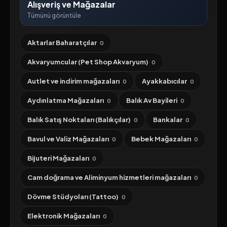
Alışveriş ve Mağazalar
Tümünü görüntüle
Aktarlar Baharatçılar
0
Akvaryumcular (Pet Shop Akvaryum)
0
Autlet ve indirim mağazaları
Ayakkabıcılar
0
0
Aydınlatma Mağazaları
Balık Av Bayileri
0
0
Balık Satış Noktaları (Balıkçılar)
Bankalar
0
0
Bavul ve Valiz Mağazaları
Bebek Mağazaları
0
0
Bijuteri Mağazaları
0
Cam doğrama ve Aliminyum hizmetleri mağazaları
0
Dövme Stüdyoları (Tattoo)
0
Elektronik Mağazaları
0