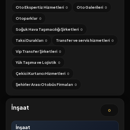
Oto Ekspertiz Hizmetleri
Oto Galerileri
0
0
Otoparklar
0
Soğuk Hava Taşımacılığı Şirketleri
0
Taksi Durakları
Transfer ve servis hizmetleri
0
0
Vip Transfer Şirketleri
0
Yük Taşıma ve Lojistik
0
Çekici Kurtarıcı Hizmetleri
0
Şehirler Arası Otobüs Firmaları
0
İnşaat
0
İnşaat