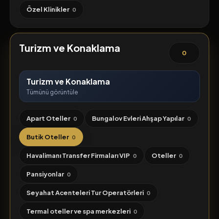
Özel Klinikler
0
Turizm ve Konaklama
0
Turizm ve Konaklama
Tümünü görüntüle
Apart Oteller
Bungalov Evleri Ahşap Yapılar
0
0
Butik Oteller
0
Havalimanı Transfer Firmaları VIP
Oteller
0
0
Pansiyonlar
0
Seyahat Acenteleri Tur Operatörleri
0
Termal oteller ve spa merkezleri
0