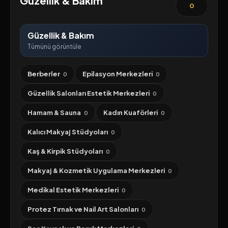
Güzellik & Bakım
0
Güzellik & Bakım
Tümünü görüntüle
Berberler
Epilasyon Merkezleri
0
0
Güzellik Salonları Estetik Merkezleri
0
Hamam & Sauna
Kadın Kuaförleri
0
0
Kalıcı Makyaj Stüdyoları
0
Kaş & Kirpik Stüdyoları
0
Makyaj & Kozmetik Uygulama Merkezleri
0
Medikal Estetik Merkezleri
0
Protez Tırnak ve Nail Art Salonları
0