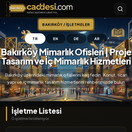
Bakırköy
Bakırköy
BAKIRKÖY / İŞLETMELER
TR
EN
DE
AR
Bakırköy Mimarlık Ofisleri | Proje
Tasarım ve İç Mimarlık Hizmetleri
Bakırköy üzerindeki mimarlık ofislerini keşfedin. Konut, ticari
yapı ve iç mimarlık tasarım hizmetlerini rehberimizde bulun
İşletme Listesi
0 işletme listeleniyor.