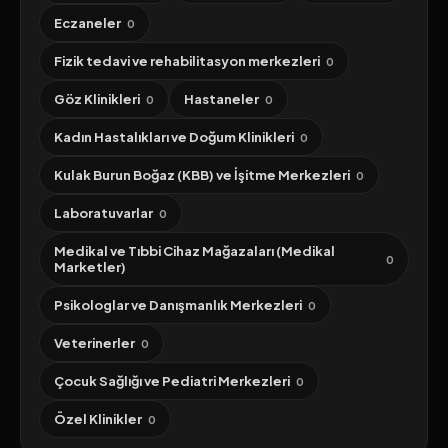
Eczaneler
0
Fizik tedavi ve rehabilitasyon merkezleri
0
Göz Klinikleri
Hastaneler
0
0
Kadın Hastalıkları ve Doğum Klinikleri
0
Kulak Burun Boğaz (KBB) ve İşitme Merkezleri
0
Laboratuvarlar
0
Medikal ve Tıbbi Cihaz Mağazaları (Medikal
0
Marketler)
Psikologlar ve Danışmanlık Merkezleri
0
Veterinerler
0
Çocuk Sağlığı ve Pediatri Merkezleri
0
Özel Klinikler
0