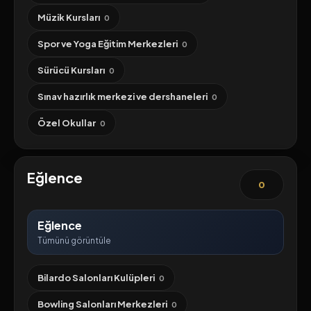
Müzik Kursları
0
Spor ve Yoga Eğitim Merkezleri
0
Sürücü Kursları
0
Sınav hazırlık merkezi ve dershaneleri
0
Özel Okullar
0
Eğlence
0
Eğlence
Tümünü görüntüle
Bilardo Salonları Kulüpleri
0
Bowling Salonları Merkezleri
0