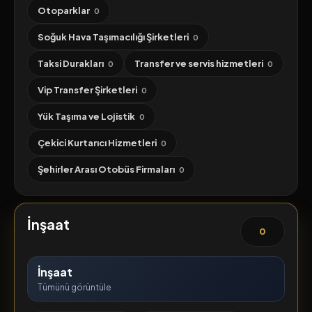
Otoparklar
0
Soğuk Hava Taşımacılığı Şirketleri
0
Taksi Durakları
Transfer ve servis hizmetleri
0
0
Vip Transfer Şirketleri
0
Yük Taşıma ve Lojistik
0
Çekici Kurtarıcı Hizmetleri
0
Şehirler Arası Otobüs Firmaları
0
İnşaat
0
İnşaat
Tümünü görüntüle