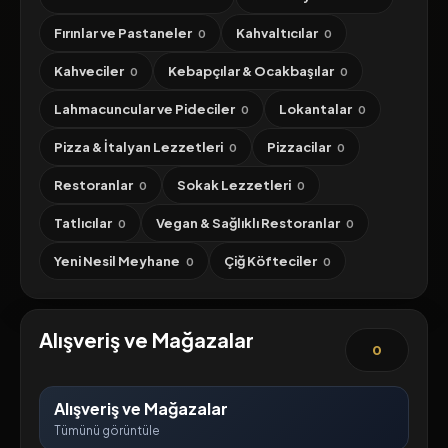
Fırınlar ve Pastaneler
Kahvaltıcılar
0
0
Kahveciler
Kebapçılar & Ocakbaşılar
0
0
Lahmacuncular ve Pideciler
Lokantalar
0
0
Pizza & İtalyan Lezzetleri
Pizzacilar
0
0
Restoranlar
Sokak Lezzetleri
0
0
Tatlıcılar
Vegan & Sağlıklı Restoranlar
0
0
Yeni Nesil Meyhane
Çiğ Köfteciler
0
0
Alışveriş ve Mağazalar
0
Alışveriş ve Mağazalar
Tümünü görüntüle