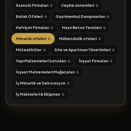
Asansör Firmaları
Cephe sistemleri
0
0
Emlak Ofisleri
Gayrimenkul Danışmanları
0
0
Hafriyat Firmaları
Hazır Beton Tesisleri
0
0
Mimarlık ofisleri
Mühendislik ofisleri
0
0
Müteahhitler
Site ve Apartman Yönetimleri
0
0
Yapı Malzemeleri Satıcıları
İnşaat Firmaları
0
0
İnşaat Malzemeleri Mağazaları
0
İç Mimarlık ve Dekorasyon
0
İş Makineleri & Ekipman
0