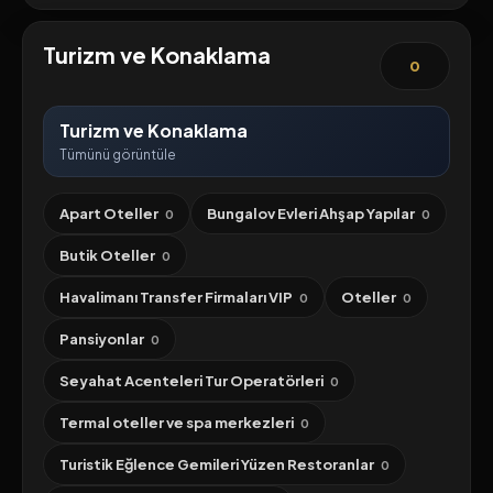
Turizm ve Konaklama
0
Turizm ve Konaklama
Tümünü görüntüle
Apart Oteller
Bungalov Evleri Ahşap Yapılar
0
0
Butik Oteller
0
Havalimanı Transfer Firmaları VIP
Oteller
0
0
Pansiyonlar
0
Seyahat Acenteleri Tur Operatörleri
0
Termal oteller ve spa merkezleri
0
Turistik Eğlence Gemileri Yüzen Restoranlar
0