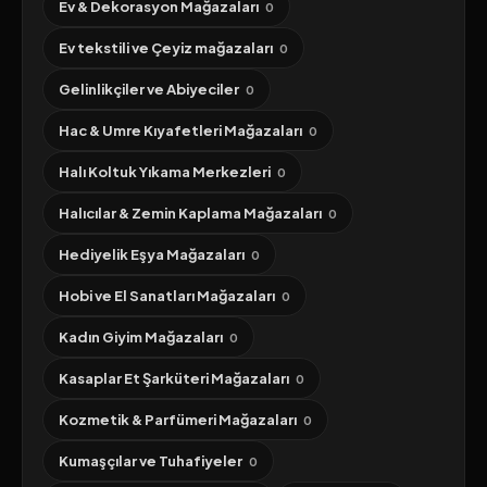
Ev & Dekorasyon Mağazaları
0
Ev tekstili ve Çeyiz mağazaları
0
Gelinlikçiler ve Abiyeciler
0
Hac & Umre Kıyafetleri Mağazaları
0
Halı Koltuk Yıkama Merkezleri
0
Halıcılar & Zemin Kaplama Mağazaları
0
Hediyelik Eşya Mağazaları
0
Hobi ve El Sanatları Mağazaları
0
Kadın Giyim Mağazaları
0
Kasaplar Et Şarküteri Mağazaları
0
Kozmetik & Parfümeri Mağazaları
0
Kumaşçılar ve Tuhafiyeler
0