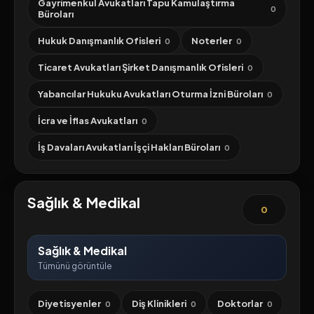
Gayrimenkul Avukatları Tapu Kamulaştırma
0
Büroları
Hukuk Danışmanlık Ofisleri
Noterler
0
0
Ticaret Avukatları Şirket Danışmanlık Ofisleri
0
Yabancılar Hukuku Avukatları Oturma İzni Büroları
0
İcra ve İflas Avukatları
0
İş Davaları Avukatları İşçi Hakları Büroları
0
Sağlık & Medikal
0
Sağlık & Medikal
Tümünü görüntüle
Diyetisyenler
Diş Klinikleri
Doktorlar
0
0
0