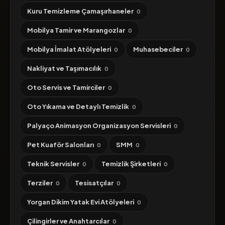
Kuru Temizleme Çamaşırhaneler
0
Mobilya Tamir ve Marangozlar
0
Mobilya İmalat Atölyeleri
Muhasebeciler
0
0
Nakliyat ve Taşımacılık
0
Oto Servis ve Tamirciler
0
Oto Yıkama ve Detaylı Temizlik
0
Palyaço Animasyon Organizasyon Servisleri
0
Pet Kuaför Salonları
SMM
0
0
Teknik Servisler
Temizlik Şirketleri
0
0
Terziler
Tesisatçılar
0
0
Yorgan Dikim Yatak Evi Atölyeleri
0
Çilingirler ve Anahtarcılar
0