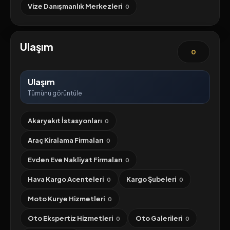
Vize Danışmanlık Merkezleri
0
Ulaşım
0
Ulaşım
Tümünü görüntüle
Akaryakıt İstasyonları
0
Araç Kiralama Firmaları
0
Evden Eve Nakliyat Firmaları
0
Hava Kargo Acenteleri
Kargo Şubeleri
0
0
Moto Kurye Hizmetleri
0
Oto Ekspertiz Hizmetleri
Oto Galerileri
0
0