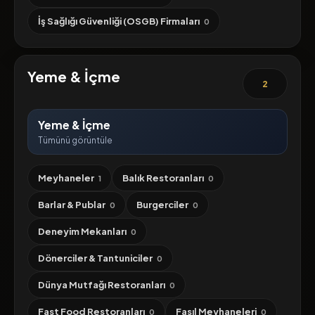
İş Sağlığı Güvenliği (OSGB) Firmaları
0
Yeme & İçme
2
Yeme & İçme
Tümünü görüntüle
Meyhaneler
Balık Restoranları
1
0
Barlar & Publar
Burgerciler
0
0
Deneyim Mekanları
0
Dönerciler & Tantuniciler
0
Dünya Mutfağı Restoranları
0
Fast Food Restoranları
Fasıl Meyhaneleri
0
0