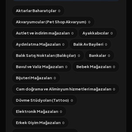
Aktarlar Baharatçılar
0
Akvaryumcular (Pet Shop Akvaryum)
0
Autlet ve indirim mağazaları
Ayakkabıcılar
0
0
Aydınlatma Mağazaları
Balık Av Bayileri
0
0
Balık Satış Noktaları (Balıkçılar)
Bankalar
0
0
Bavul ve Valiz Mağazaları
Bebek Mağazaları
0
0
Bijuteri Mağazaları
0
Cam doğrama ve Aliminyum hizmetleri mağazaları
0
Dövme Stüdyoları (Tattoo)
0
Elektronik Mağazaları
0
Erkek Giyim Mağazaları
0