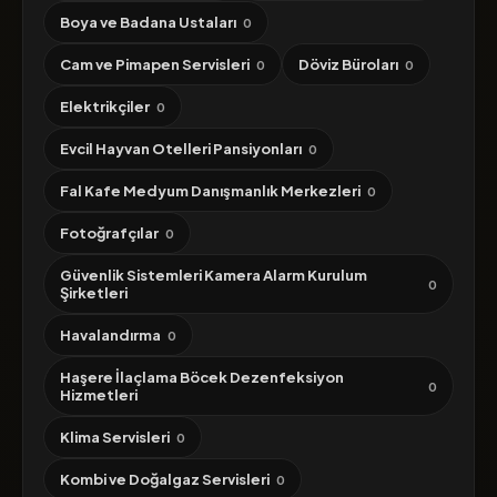
Boya ve Badana Ustaları
0
Cam ve Pimapen Servisleri
Döviz Büroları
0
0
Elektrikçiler
0
Evcil Hayvan Otelleri Pansiyonları
0
Fal Kafe Medyum Danışmanlık Merkezleri
0
Fotoğrafçılar
0
Güvenlik Sistemleri Kamera Alarm Kurulum
0
Şirketleri
Havalandırma
0
Haşere İlaçlama Böcek Dezenfeksiyon
0
Hizmetleri
Klima Servisleri
0
Kombi ve Doğalgaz Servisleri
0