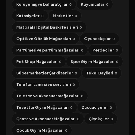
Kuruyemiş ve baharatçılar
Kuyumcular
0
0
Kırtasiyeler
Marketler
0
0
Matbaalar Dijital Baskı Tesisleri
0
Optik ve Gözlük Mağazaları
Oyuncakçılar
0
0
Parfümeri ve parfüm mağazaları
Perdeciler
0
0
Pet Shop Mağazaları
Spor Giyim Mağazaları
0
0
Süpermarketler Şarküteriler
Tekel Bayileri
0
0
Telefon tamirci ve servisleri
0
Telefon ve Aksesuar mağazaları
0
Tesettür Giyim Mağazaları
Züccaciyeler
0
0
Çanta ve Aksesuar Mağazaları
Çiçekçiler
0
0
Çocuk Giyim Mağazaları
0