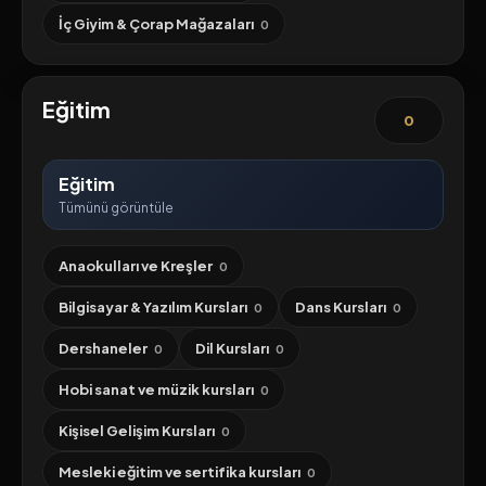
İç Giyim & Çorap Mağazaları
0
Eğitim
0
Eğitim
Tümünü görüntüle
Anaokulları ve Kreşler
0
Bilgisayar & Yazılım Kursları
Dans Kursları
0
0
Dershaneler
Dil Kursları
0
0
Hobi sanat ve müzik kursları
0
Kişisel Gelişim Kursları
0
Mesleki eğitim ve sertifika kursları
0