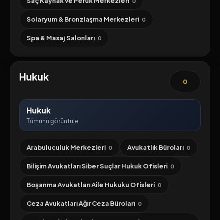
Saç Kaynak ve Peruk Merkezleri
0
Solaryum & Bronzlaşma Merkezleri
0
Spa & Masaj Salonları
0
Hukuk
0
Hukuk
Tümünü görüntüle
Arabuluculuk Merkezleri
Avukatlık Büroları
0
0
Bilişim Avukatları Siber Suçlar Hukuk Ofisleri
0
Boşanma Avukatları Aile Hukuku Ofisleri
0
Ceza Avukatları Ağır Ceza Büroları
0