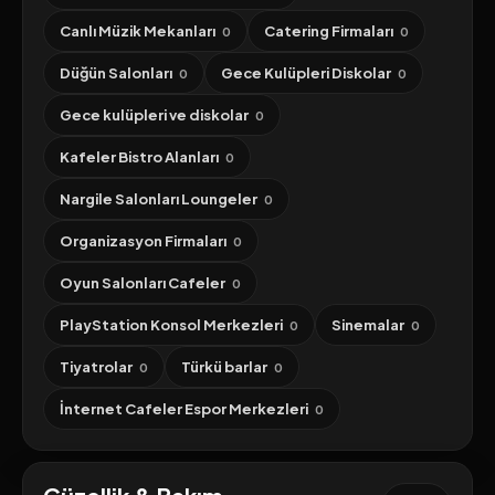
Canlı Müzik Mekanları
Catering Firmaları
0
0
Düğün Salonları
Gece Kulüpleri Diskolar
0
0
Gece kulüpleri ve diskolar
0
Kafeler Bistro Alanları
0
Nargile Salonları Loungeler
0
Organizasyon Firmaları
0
Oyun Salonları Cafeler
0
PlayStation Konsol Merkezleri
Sinemalar
0
0
Tiyatrolar
Türkü barlar
0
0
İnternet Cafeler Espor Merkezleri
0