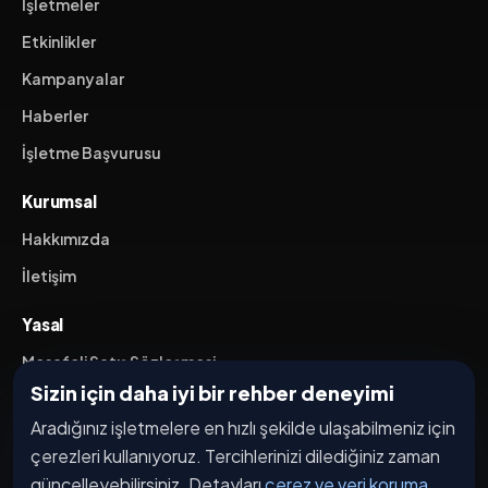
İşletmeler
Etkinlikler
Kampanyalar
Haberler
İşletme Başvurusu
Kurumsal
Hakkımızda
İletişim
Yasal
Mesafeli Satış Sözleşmesi
Sizin için daha iyi bir rehber deneyimi
İptal / İade Koşulları
Aradığınız işletmelere en hızlı şekilde ulaşabilmeniz için
Hizmet Şartları
çerezleri kullanıyoruz. Tercihlerinizi dilediğiniz zaman
Gizlilik Politikası
güncelleyebilirsiniz. Detayları
çerez ve veri koruma