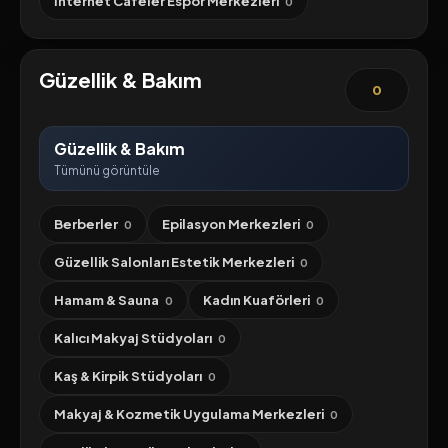
İnternet Cafeler Espor Merkezleri
0
Güzellik & Bakım
0
Güzellik & Bakım
Tümünü görüntüle
Berberler
Epilasyon Merkezleri
0
0
Güzellik Salonları Estetik Merkezleri
0
Hamam & Sauna
Kadın Kuaförleri
0
0
Kalıcı Makyaj Stüdyoları
0
Kaş & Kirpik Stüdyoları
0
Makyaj & Kozmetik Uygulama Merkezleri
0