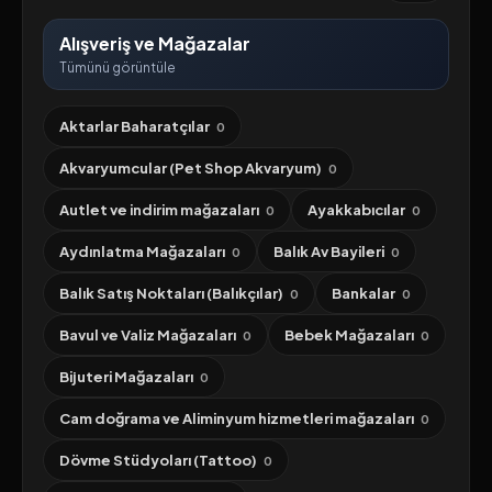
Alışveriş ve Mağazalar
Tümünü görüntüle
Aktarlar Baharatçılar
0
Akvaryumcular (Pet Shop Akvaryum)
0
Autlet ve indirim mağazaları
Ayakkabıcılar
0
0
Aydınlatma Mağazaları
Balık Av Bayileri
0
0
Balık Satış Noktaları (Balıkçılar)
Bankalar
0
0
Bavul ve Valiz Mağazaları
Bebek Mağazaları
0
0
Bijuteri Mağazaları
0
Cam doğrama ve Aliminyum hizmetleri mağazaları
0
Dövme Stüdyoları (Tattoo)
0