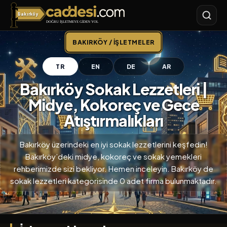
Bakırköy
Bakırköy
BAKIRKÖY / İŞLETMELER
TR
EN
DE
AR
Bakırköy Sokak Lezzetleri |
Midye, Kokoreç ve Gece
Atıştırmalıkları
Bakırköy üzerindeki en iyi sokak lezzetlerini keşfedin!
Bakırköy’deki midye, kokoreç ve sokak yemekleri
rehberimizde sizi bekliyor. Hemen inceleyin. Bakırköy de
sokak lezzetleri kategorisinde 0 adet firma bulunmaktadır.