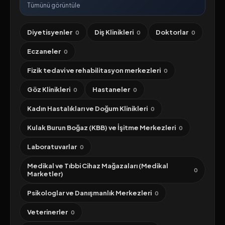
Tümünü görüntüle
Diyetisyenler
Diş Klinikleri
Doktorlar
0
0
0
Eczaneler
0
Fizik tedavi ve rehabilitasyon merkezleri
0
Göz Klinikleri
Hastaneler
0
0
Kadın Hastalıkları ve Doğum Klinikleri
0
Kulak Burun Boğaz (KBB) ve İşitme Merkezleri
0
Laboratuvarlar
0
Medikal ve Tıbbi Cihaz Mağazaları (Medikal
0
Marketler)
Psikologlar ve Danışmanlık Merkezleri
0
Veterinerler
0