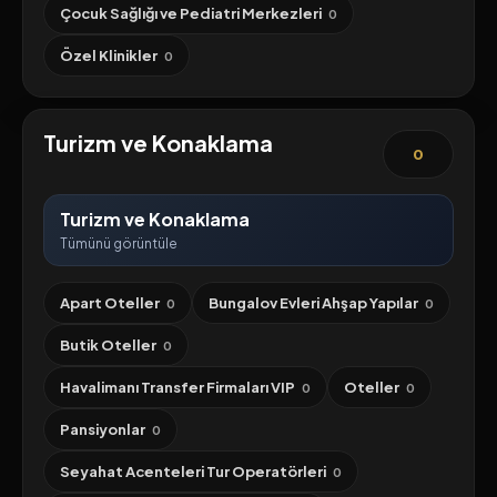
Çocuk Sağlığı ve Pediatri Merkezleri
0
Özel Klinikler
0
Turizm ve Konaklama
0
Turizm ve Konaklama
Tümünü görüntüle
Apart Oteller
Bungalov Evleri Ahşap Yapılar
0
0
Butik Oteller
0
Havalimanı Transfer Firmaları VIP
Oteller
0
0
Pansiyonlar
0
Seyahat Acenteleri Tur Operatörleri
0