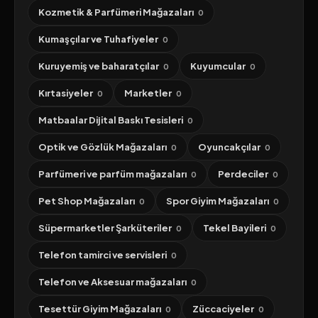
Kozmetik & Parfümeri Mağazaları
0
Kumaşçılar ve Tuhafiyeler
0
Kuruyemiş ve baharatçılar
Kuyumcular
0
0
Kırtasiyeler
Marketler
0
0
Matbaalar Dijital Baskı Tesisleri
0
Optik ve Gözlük Mağazaları
Oyuncakçılar
0
0
Parfümeri ve parfüm mağazaları
Perdeciler
0
0
Pet Shop Mağazaları
Spor Giyim Mağazaları
0
0
Süpermarketler Şarküteriler
Tekel Bayileri
0
0
Telefon tamirci ve servisleri
0
Telefon ve Aksesuar mağazaları
0
Tesettür Giyim Mağazaları
Züccaciyeler
0
0