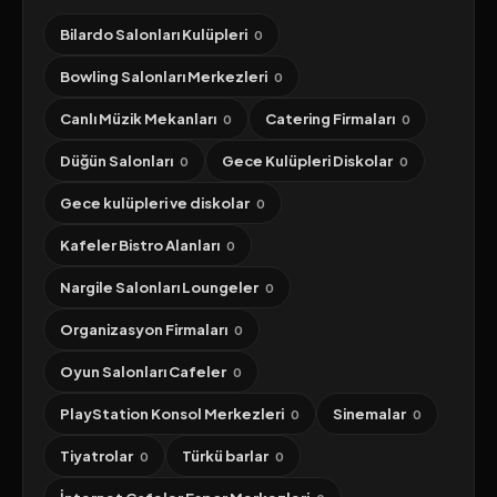
Bilardo Salonları Kulüpleri
0
Bowling Salonları Merkezleri
0
Canlı Müzik Mekanları
Catering Firmaları
0
0
Düğün Salonları
Gece Kulüpleri Diskolar
0
0
Gece kulüpleri ve diskolar
0
Kafeler Bistro Alanları
0
Nargile Salonları Loungeler
0
Organizasyon Firmaları
0
Oyun Salonları Cafeler
0
PlayStation Konsol Merkezleri
Sinemalar
0
0
Tiyatrolar
Türkü barlar
0
0