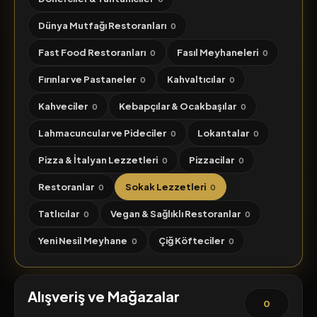
Dünya Mutfağı Restoranları
0
Fast Food Restoranları
Fasıl Meyhaneleri
0
0
Fırınlar ve Pastaneler
Kahvaltıcılar
0
0
Kahveciler
Kebapçılar & Ocakbaşılar
0
0
Lahmacuncular ve Pideciler
Lokantalar
0
0
Pizza & İtalyan Lezzetleri
Pizzacilar
0
0
Restoranlar
Sokak Lezzetleri
0
0
Tatlıcılar
Vegan & Sağlıklı Restoranlar
0
0
Yeni Nesil Meyhane
Çiğ Köfteciler
0
0
Alışveriş ve Mağazalar
0