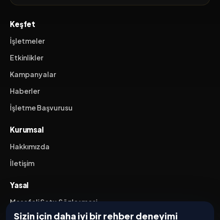
Keşfet
İşletmeler
Etkinlikler
Kampanyalar
Haberler
İşletme Başvurusu
Kurumsal
Hakkımızda
İletişim
Yasal
Mesafeli Satış Sözleşmesi
Sizin için daha iyi bir rehber deneyimi
İptal / İade Koşulları