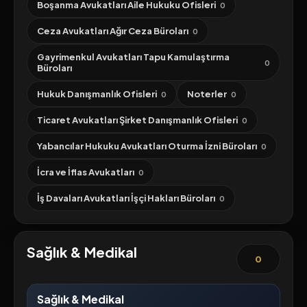
Boşanma Avukatları Aile Hukuku Ofisleri
0
Ceza Avukatları Ağır Ceza Büroları
0
Gayrimenkul Avukatları Tapu Kamulaştırma
0
Büroları
Hukuk Danışmanlık Ofisleri
Noterler
0
0
Ticaret Avukatları Şirket Danışmanlık Ofisleri
0
Yabancılar Hukuku Avukatları Oturma İzni Büroları
0
İcra ve İflas Avukatları
0
İş Davaları Avukatları İşçi Hakları Büroları
0
Sağlık & Medikal
0
Sağlık & Medikal