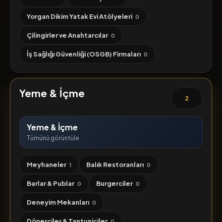
Yorgan Dikim Yatak Evi Atölyeleri
0
Çilingirler ve Anahtarcılar
0
İş Sağlığı Güvenliği (OSGB) Firmaları
0
Yeme & İçme
2
Yeme & İçme
Tümünü görüntüle
Meyhaneler
Balık Restoranları
1
0
Barlar & Publar
Burgerciler
0
0
Deneyim Mekanları
0
Dönerciler & Tantuniciler
0