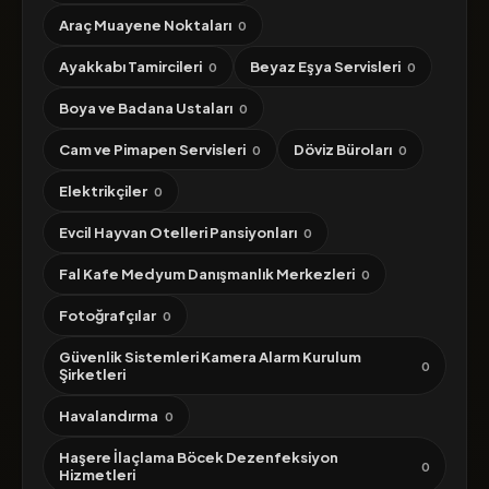
Araç Muayene Noktaları
0
Ayakkabı Tamircileri
Beyaz Eşya Servisleri
0
0
Boya ve Badana Ustaları
0
Cam ve Pimapen Servisleri
Döviz Büroları
0
0
Elektrikçiler
0
Evcil Hayvan Otelleri Pansiyonları
0
Fal Kafe Medyum Danışmanlık Merkezleri
0
Fotoğrafçılar
0
Güvenlik Sistemleri Kamera Alarm Kurulum
0
Şirketleri
Havalandırma
0
Haşere İlaçlama Böcek Dezenfeksiyon
0
Hizmetleri