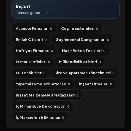
İnşaat
Tümünü görüntüle
Asansör Firmaları
Cephe sistemleri
0
0
Emlak Ofisleri
Gayrimenkul Danışmanları
0
0
Hafriyat Firmaları
Hazır Beton Tesisleri
0
0
Mimarlık ofisleri
Mühendislik ofisleri
0
0
Müteahhitler
Site ve Apartman Yönetimleri
0
0
Yapı Malzemeleri Satıcıları
İnşaat Firmaları
0
0
İnşaat Malzemeleri Mağazaları
0
İç Mimarlık ve Dekorasyon
0
İş Makineleri & Ekipman
0