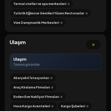
Termal oteller ve spa merkezleri
0
Turistik Eğlence Gemileri Yüzen Restoranlar
0
Vize Danışmanlık Merkezleri
0
Ulaşım
0
Ulaşım
Tümünü görüntüle
Akaryakıt İstasyonları
0
Araç Kiralama Firmaları
0
Evden Eve Nakliyat Firmaları
0
Hava Kargo Acenteleri
Kargo Şubeleri
0
0