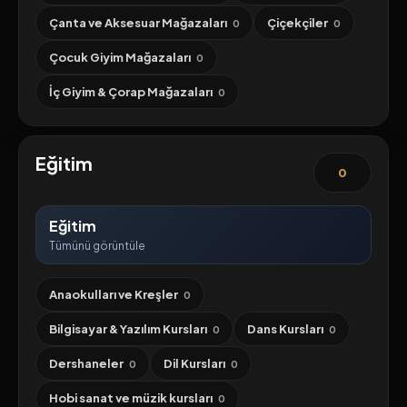
Çanta ve Aksesuar Mağazaları
Çiçekçiler
0
0
Çocuk Giyim Mağazaları
0
İç Giyim & Çorap Mağazaları
0
Eğitim
0
Eğitim
Tümünü görüntüle
Anaokulları ve Kreşler
0
Bilgisayar & Yazılım Kursları
Dans Kursları
0
0
Dershaneler
Dil Kursları
0
0
Hobi sanat ve müzik kursları
0