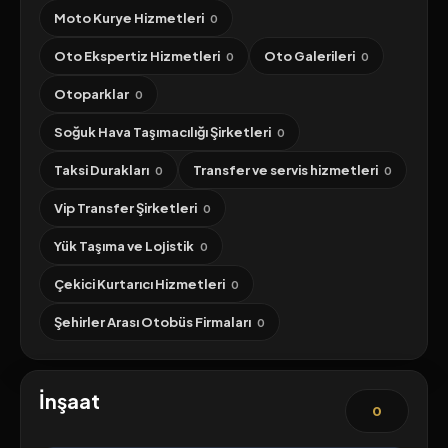
Moto Kurye Hizmetleri
0
Oto Ekspertiz Hizmetleri
Oto Galerileri
0
0
Otoparklar
0
Soğuk Hava Taşımacılığı Şirketleri
0
Taksi Durakları
Transfer ve servis hizmetleri
0
0
Vip Transfer Şirketleri
0
Yük Taşıma ve Lojistik
0
Çekici Kurtarıcı Hizmetleri
0
Şehirler Arası Otobüs Firmaları
0
İnşaat
0