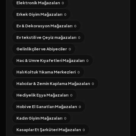
Elektronik Mağazaları
0
Erkek Giyim Mağazaları
0
Ev & Dekorasyon Mağazaları
0
Ev tekstili ve Çeyiz mağazaları
0
Gelinlikçiler ve Abiyeciler
0
Hac & Umre Kıyafetleri Mağazaları
0
Halı Koltuk Yıkama Merkezleri
0
Halıcılar & Zemin Kaplama Mağazaları
0
Hediyelik Eşya Mağazaları
0
Hobi ve El Sanatları Mağazaları
0
Kadın Giyim Mağazaları
0
Kasaplar Et Şarküteri Mağazaları
0