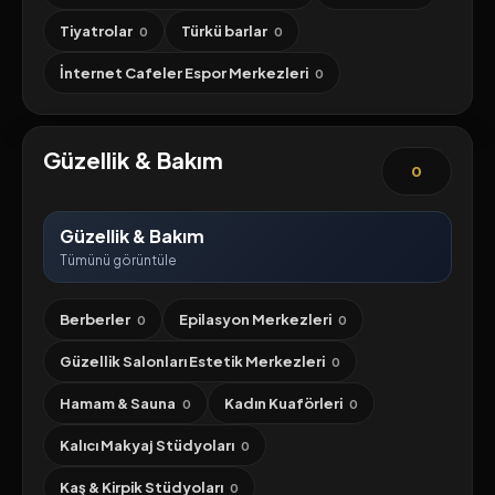
Tiyatrolar
Türkü barlar
0
0
İnternet Cafeler Espor Merkezleri
0
Güzellik & Bakım
0
Güzellik & Bakım
Tümünü görüntüle
Berberler
Epilasyon Merkezleri
0
0
Güzellik Salonları Estetik Merkezleri
0
Hamam & Sauna
Kadın Kuaförleri
0
0
Kalıcı Makyaj Stüdyoları
0
Kaş & Kirpik Stüdyoları
0