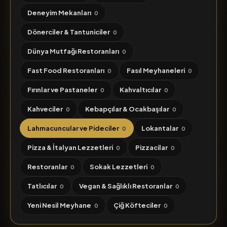
Deneyim Mekanları
0
Dönerciler & Tantuniciler
0
Dünya Mutfağı Restoranları
0
Fast Food Restoranları
Fasıl Meyhaneleri
0
0
Fırınlar ve Pastaneler
Kahvaltıcılar
0
0
Kahveciler
Kebapçılar & Ocakbaşılar
0
0
Lahmacuncular ve Pideciler
Lokantalar
0
0
Pizza & İtalyan Lezzetleri
Pizzacilar
0
0
Restoranlar
Sokak Lezzetleri
0
0
Tatlıcılar
Vegan & Sağlıklı Restoranlar
0
0
Yeni Nesil Meyhane
Çiğ Köfteciler
0
0