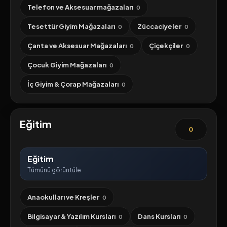
Telefon ve Aksesuar mağazaları
0
Tesettür Giyim Mağazaları
Züccaciyeler
0
0
Çanta ve Aksesuar Mağazaları
Çiçekçiler
0
0
Çocuk Giyim Mağazaları
0
İç Giyim & Çorap Mağazaları
0
Eğitim
0
Eğitim
Tümünü görüntüle
Anaokulları ve Kreşler
0
Bilgisayar & Yazılım Kursları
Dans Kursları
0
0