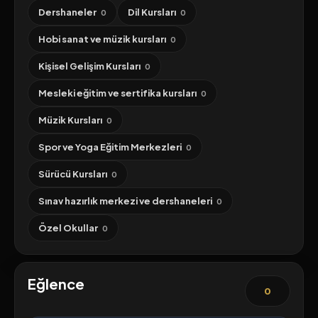
Dershaneler
Dil Kursları
0
0
Hobi sanat ve müzik kursları
0
Kişisel Gelişim Kursları
0
Mesleki eğitim ve sertifika kursları
0
Müzik Kursları
0
Spor ve Yoga Eğitim Merkezleri
0
Sürücü Kursları
0
Sınav hazırlık merkezi ve dershaneleri
0
Özel Okullar
0
Eğlence
0