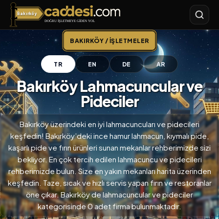
Bakırköy
Bakırköy
BAKIRKÖY / İŞLETMELER
TR
EN
DE
AR
Bakırköy Lahmacuncular ve
Pideciler
Bakırköy üzerindeki en iyi lahmacuncuları ve pidecileri
keşfedin! Bakırköy’deki ince hamur lahmacun, kıymalı pide,
kaşarlı pide ve fırın ürünleri sunan mekanlar rehberimizde sizi
bekliyor. En çok tercih edilen lahmacuncu ve pidecileri
rehberimizde bulun. Size en yakın mekanları harita üzerinden
keşfedin. Taze, sıcak ve hızlı servis yapan fırın ve restoranlar
öne çıkar. Bakırköy de lahmacuncular ve pideciler
kategorisinde 0 adet firma bulunmaktadır.