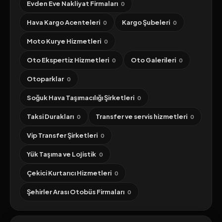
Evden Eve Nakliyat Firmaları
0
Hava Kargo Acenteleri
Kargo Şubeleri
0
0
Moto Kurye Hizmetleri
0
Oto Ekspertiz Hizmetleri
Oto Galerileri
0
0
Otoparklar
0
Soğuk Hava Taşımacılığı Şirketleri
0
Taksi Durakları
Transfer ve servis hizmetleri
0
0
Vip Transfer Şirketleri
0
Yük Taşıma ve Lojistik
0
Çekici Kurtarıcı Hizmetleri
0
Şehirler Arası Otobüs Firmaları
0