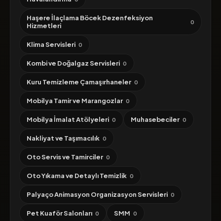
Haşere İlaçlama Böcek Dezenfeksiyon
0
Hizmetleri
Klima Servisleri
0
Kombi ve Doğalgaz Servisleri
0
Kuru Temizleme Çamaşırhaneler
0
Mobilya Tamir ve Marangozlar
0
Mobilya İmalat Atölyeleri
Muhasebeciler
0
0
Nakliyat ve Taşımacılık
0
Oto Servis ve Tamirciler
0
Oto Yıkama ve Detaylı Temizlik
0
Palyaço Animasyon Organizasyon Servisleri
0
Pet Kuaför Salonları
SMM
0
0