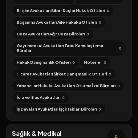
Bilişim Avukatları Siber Suçlar Hukuk Ofisleri
0
Boşanma Avukatları Aile Hukuku Ofisleri
0
Ceza Avukatları Ağır Ceza Büroları
0
Gayrimenkul Avukatları Tapu Kamulaştırma
0
Büroları
Hukuk Danışmanlık Ofisleri
Noterler
0
0
Ticaret Avukatları Şirket Danışmanlık Ofisleri
0
Yabancılar Hukuku Avukatları Oturma İzni Büroları
0
İcra ve İflas Avukatları
0
İş Davaları Avukatları İşçi Hakları Büroları
0
Sağlık & Medikal
0