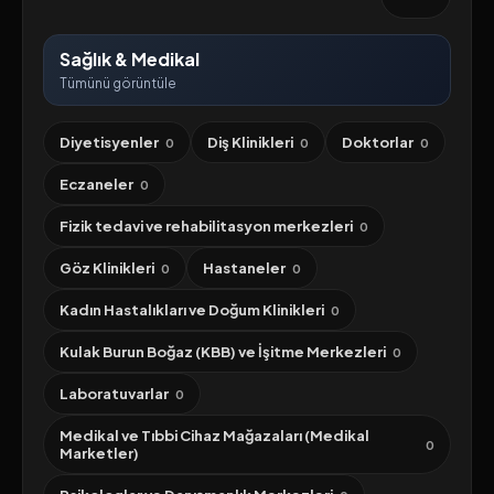
Sağlık & Medikal
Tümünü görüntüle
Diyetisyenler
Diş Klinikleri
Doktorlar
0
0
0
Eczaneler
0
Fizik tedavi ve rehabilitasyon merkezleri
0
Göz Klinikleri
Hastaneler
0
0
Kadın Hastalıkları ve Doğum Klinikleri
0
Kulak Burun Boğaz (KBB) ve İşitme Merkezleri
0
Laboratuvarlar
0
Medikal ve Tıbbi Cihaz Mağazaları (Medikal
0
Marketler)