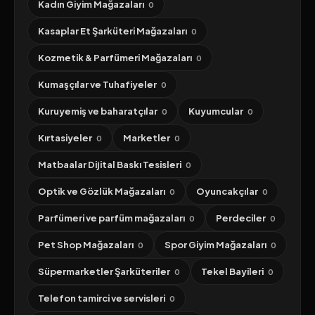
Kadın Giyim Mağazaları
0
Kasaplar Et Şarküteri Mağazaları
0
Kozmetik & Parfümeri Mağazaları
0
Kumaşçılar ve Tuhafiyeler
0
Kuruyemiş ve baharatçılar
Kuyumcular
0
0
Kırtasiyeler
Marketler
0
0
Matbaalar Dijital Baskı Tesisleri
0
Optik ve Gözlük Mağazaları
Oyuncakçılar
0
0
Parfümeri ve parfüm mağazaları
Perdeciler
0
0
Pet Shop Mağazaları
Spor Giyim Mağazaları
0
0
Süpermarketler Şarküteriler
Tekel Bayileri
0
0
Telefon tamirci ve servisleri
0