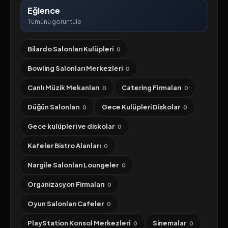
Eğlence
Tümünü görüntüle
Bilardo Salonları Kulüpleri
0
Bowling Salonları Merkezleri
0
Canlı Müzik Mekanları
Catering Firmaları
0
0
Düğün Salonları
Gece Kulüpleri Diskolar
0
0
Gece kulüpleri ve diskolar
0
Kafeler Bistro Alanları
0
Nargile Salonları Loungeler
0
Organizasyon Firmaları
0
Oyun Salonları Cafeler
0
PlayStation Konsol Merkezleri
Sinemalar
0
0