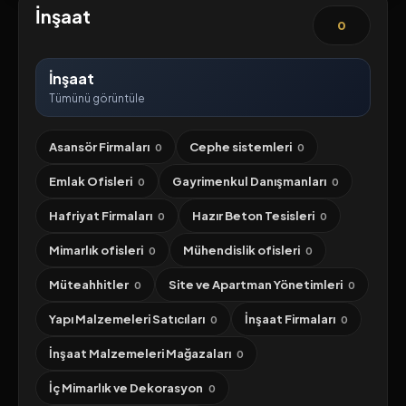
İnşaat
0
İnşaat
Tümünü görüntüle
Asansör Firmaları
Cephe sistemleri
0
0
Emlak Ofisleri
Gayrimenkul Danışmanları
0
0
Hafriyat Firmaları
Hazır Beton Tesisleri
0
0
Mimarlık ofisleri
Mühendislik ofisleri
0
0
Müteahhitler
Site ve Apartman Yönetimleri
0
0
Yapı Malzemeleri Satıcıları
İnşaat Firmaları
0
0
İnşaat Malzemeleri Mağazaları
0
İç Mimarlık ve Dekorasyon
0