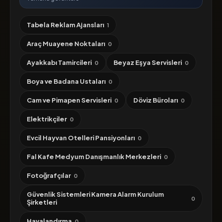
Tabela Reklam Ajansları
1
Araç Muayene Noktaları
0
Ayakkabı Tamircileri
Beyaz Eşya Servisleri
0
0
Boya ve Badana Ustaları
0
Cam ve Pimapen Servisleri
Döviz Büroları
0
0
Elektrikçiler
0
Evcil Hayvan Otelleri Pansiyonları
0
Fal Kafe Medyum Danışmanlık Merkezleri
0
Fotoğrafçılar
0
Güvenlik Sistemleri Kamera Alarm Kurulum
0
Şirketleri
Havalandırma
0