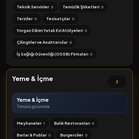
Teknik Servisler
Temizlik Şirketleri
0
0
Terziler
Tesisatçılar
0
0
Yorgan Dikim Yatak Evi Atölyeleri
0
Çilingirler ve Anahtarcılar
0
İş Sağlığı Güvenliği (OSGB) Firmaları
0
Yeme & İçme
2
Yeme & İçme
Tümünü görüntüle
Meyhaneler
Balık Restoranları
1
0
Barlar & Publar
Burgerciler
0
0