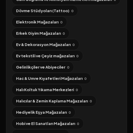
Dövme Stüdyoları (Tattoo)
0
Elektronik Mağazaları
0
Erkek Giyim Mağazaları
0
Ev & Dekorasyon Mağazaları
0
Ev tekstili ve Çeyiz mağazaları
0
Gelinlikçiler ve Abiyeciler
0
Hac & Umre Kıyafetleri Mağazaları
0
Halı Koltuk Yıkama Merkezleri
0
Halıcılar & Zemin Kaplama Mağazaları
0
Hediyelik Eşya Mağazaları
0
Hobi ve El Sanatları Mağazaları
0