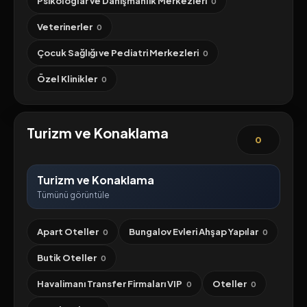
Psikologlar ve Danışmanlık Merkezleri
0
Veterinerler
0
Çocuk Sağlığı ve Pediatri Merkezleri
0
Özel Klinikler
0
Turizm ve Konaklama
0
Turizm ve Konaklama
Tümünü görüntüle
Apart Oteller
Bungalov Evleri Ahşap Yapılar
0
0
Butik Oteller
0
Havalimanı Transfer Firmaları VIP
Oteller
0
0