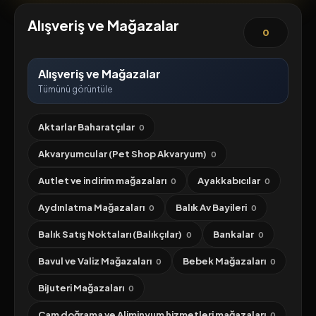
Alışveriş ve Mağazalar
0
Alışveriş ve Mağazalar
Tümünü görüntüle
Aktarlar Baharatçılar
0
Akvaryumcular (Pet Shop Akvaryum)
0
Autlet ve indirim mağazaları
Ayakkabıcılar
0
0
Aydınlatma Mağazaları
Balık Av Bayileri
0
0
Balık Satış Noktaları (Balıkçılar)
Bankalar
0
0
Bavul ve Valiz Mağazaları
Bebek Mağazaları
0
0
Bijuteri Mağazaları
0
Cam doğrama ve Aliminyum hizmetleri mağazaları
0