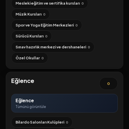
Mesleki eğitim ve sertifika kursları
0
Müzik Kursları
0
Spor ve Yoga Eğitim Merkezleri
0
Sürücü Kursları
0
Sınav hazırlık merkezi ve dershaneleri
0
Özel Okullar
0
Eğlence
0
Eğlence
Tümünü görüntüle
Bilardo Salonları Kulüpleri
0