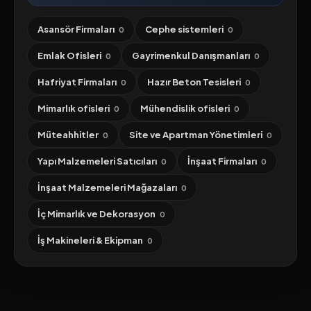
Asansör Firmaları
Cephe sistemleri
0
0
Emlak Ofisleri
Gayrimenkul Danışmanları
0
0
Hafriyat Firmaları
Hazır Beton Tesisleri
0
0
Mimarlık ofisleri
Mühendislik ofisleri
0
0
Müteahhitler
Site ve Apartman Yönetimleri
0
0
Yapı Malzemeleri Satıcıları
İnşaat Firmaları
0
0
İnşaat Malzemeleri Mağazaları
0
İç Mimarlık ve Dekorasyon
0
İş Makineleri & Ekipman
0