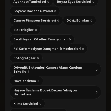
Ayakkabı Tamircileri
Beyaz Eşya Servisleri
0
0
Boya ve Badana Ustaları
0
Cam ve Pimapen Servisleri
Döviz Büroları
0
0
Elektrikçiler
0
Evcil Hayvan Otelleri Pansiyonları
0
Fal Kafe Medyum Danışmanlık Merkezleri
0
Fotoğrafçılar
0
Güvenlik Sistemleri Kamera Alarm Kurulum
0
Şirketleri
Havalandırma
0
Haşere İlaçlama Böcek Dezenfeksiyon
0
Hizmetleri
Klima Servisleri
0