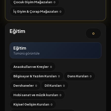
Çocuk Giyim Mağazaları
0
İç Giyim & Çorap Mağazaları
0
Eğitim
0
Eğitim
Tümünü görüntüle
Anaokulları ve Kreşler
0
Bilgisayar & Yazılım Kursları
Dans Kursları
0
0
Dershaneler
Dil Kursları
0
0
Hobi sanat ve müzik kursları
0
Kişisel Gelişim Kursları
0