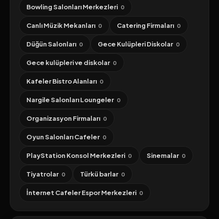
Bowling Salonları Merkezleri
0
Canlı Müzik Mekanları
Catering Firmaları
0
0
Düğün Salonları
Gece Kulüpleri Diskolar
0
0
Gece kulüpleri ve diskolar
0
Kafeler Bistro Alanları
0
Nargile Salonları Loungeler
0
Organizasyon Firmaları
0
Oyun Salonları Cafeler
0
PlayStation Konsol Merkezleri
Sinemalar
0
0
Tiyatrolar
Türkü barlar
0
0
İnternet Cafeler Espor Merkezleri
0