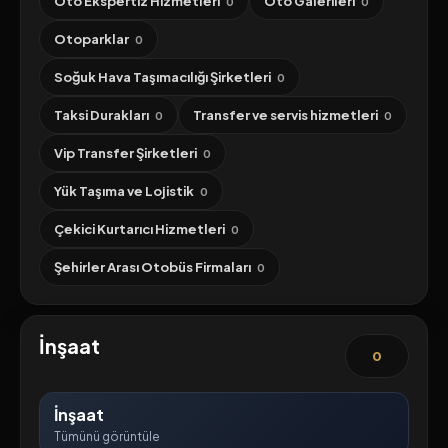
Oto Ekspertiz Hizmetleri
Oto Galerileri
0
0
Otoparklar
0
Soğuk Hava Taşımacılığı Şirketleri
0
Taksi Durakları
Transfer ve servis hizmetleri
0
0
Vip Transfer Şirketleri
0
Yük Taşıma ve Lojistik
0
Çekici Kurtarıcı Hizmetleri
0
Şehirler Arası Otobüs Firmaları
0
İnşaat
0
İnşaat
Tümünü görüntüle