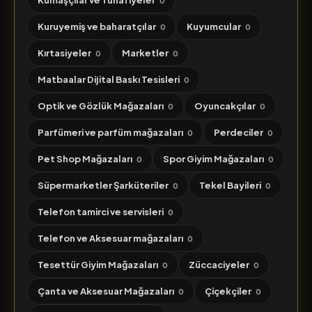
Kumaşçılar ve Tuhafiyeler
0
Kuruyemiş ve baharatçılar
Kuyumcular
0
0
Kırtasiyeler
Marketler
0
0
Matbaalar Dijital Baskı Tesisleri
0
Optik ve Gözlük Mağazaları
Oyuncakçılar
0
0
Parfümeri ve parfüm mağazaları
Perdeciler
0
0
Pet Shop Mağazaları
Spor Giyim Mağazaları
0
0
Süpermarketler Şarküteriler
Tekel Bayileri
0
0
Telefon tamirci ve servisleri
0
Telefon ve Aksesuar mağazaları
0
Tesettür Giyim Mağazaları
Züccaciyeler
0
0
Çanta ve Aksesuar Mağazaları
Çiçekçiler
0
0