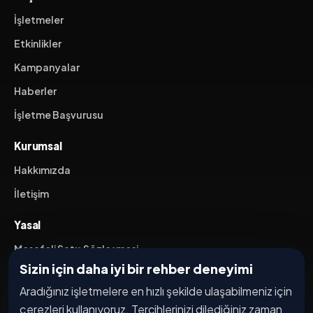
İşletmeler
Etkinlikler
Kampanyalar
Haberler
İşletme Başvurusu
Kurumsal
Hakkımızda
İletişim
Yasal
Mesafeli Satış Sözleşmesi
Sizin için daha iyi bir rehber deneyimi
İptal / İade Koşulları
Aradığınız işletmelere en hızlı şekilde ulaşabilmeniz için
Hizmet Şartları
çerezleri kullanıyoruz. Tercihlerinizi dilediğiniz zaman