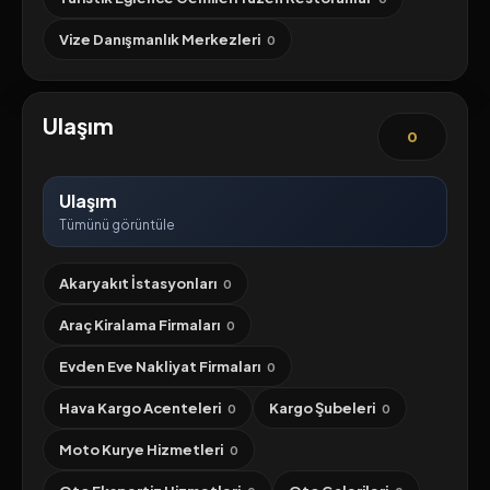
Vize Danışmanlık Merkezleri
0
Ulaşım
0
Ulaşım
Tümünü görüntüle
Akaryakıt İstasyonları
0
Araç Kiralama Firmaları
0
Evden Eve Nakliyat Firmaları
0
Hava Kargo Acenteleri
Kargo Şubeleri
0
0
Moto Kurye Hizmetleri
0