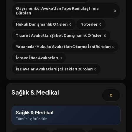
Gayrimenkul Avukatları Tapu Kamulaştırma
0
Büroları
Hukuk Danışmanlık Ofisleri
Noterler
0
0
Ticaret Avukatları Şirket Danışmanlık Ofisleri
0
Yabancılar Hukuku Avukatları Oturma İzni Büroları
0
İcra ve İflas Avukatları
0
İş Davaları Avukatları İşçi Hakları Büroları
0
Sağlık & Medikal
0
Sağlık & Medikal
Tümünü görüntüle