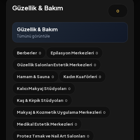
Güzellik & Bakım
0
Güzellik & Bakım
Tümünü görüntüle
Berberler
Epilasyon Merkezleri
0
0
Güzellik Salonları Estetik Merkezleri
0
Hamam & Sauna
Kadın Kuaförleri
0
0
Kalıcı Makyaj Stüdyoları
0
Kaş & Kirpik Stüdyoları
0
Makyaj & Kozmetik Uygulama Merkezleri
0
Medikal Estetik Merkezleri
0
Protez Tırnak ve Nail Art Salonları
0