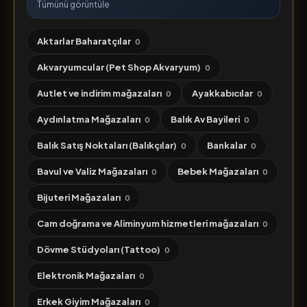
Tümünü görüntüle
Aktarlar Baharatçılar
0
Akvaryumcular (Pet Shop Akvaryum)
0
Autlet ve indirim mağazaları
Ayakkabıcılar
0
0
Aydınlatma Mağazaları
Balık Av Bayileri
0
0
Balık Satış Noktaları (Balıkçılar)
Bankalar
0
0
Bavul ve Valiz Mağazaları
Bebek Mağazaları
0
0
Bijuteri Mağazaları
0
Cam doğrama ve Aliminyum hizmetleri mağazaları
0
Dövme Stüdyoları (Tattoo)
0
Elektronik Mağazaları
0
Erkek Giyim Mağazaları
0