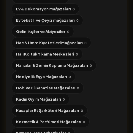
Ev & Dekorasyon Mağazaları
0
Ev tekstili ve Çeyiz mağazaları
0
Gelinlikçiler ve Abiyeciler
0
Hac & Umre Kıyafetleri Mağazaları
0
Halı Koltuk Yıkama Merkezleri
0
Halıcılar & Zemin Kaplama Mağazaları
0
Hediyelik Eşya Mağazaları
0
Hobi ve El Sanatları Mağazaları
0
Kadın Giyim Mağazaları
0
Kasaplar Et Şarküteri Mağazaları
0
Kozmetik & Parfümeri Mağazaları
0