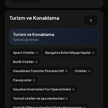
Turizm ve Konaklama
0
Turizm ve Konaklama
Tümünü görüntüle
Apart Oteller
Bungalov Evleri Ahşap Yapılar
0
0
Butik Oteller
0
Havalimanı Transfer Firmaları VIP
Oteller
0
0
Pansiyonlar
0
Seyahat Acenteleri Tur Operatörleri
0
Termal oteller ve spa merkezleri
0
Turistik Eğlence Gemileri Yüzen Restoranlar
0