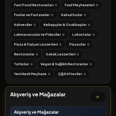
Fast Food Restoranları
Fasıl Meyhaneleri
0
0
Fırınlar ve Pastaneler
Kahvaltıcılar
0
0
Kahveciler
Kebapçılar & Ocakbaşılar
0
0
Lahmacuncular ve Pideciler
Lokantalar
0
0
Pizza & İtalyan Lezzetleri
Pizzacilar
0
0
Restoranlar
Sokak Lezzetleri
0
0
Tatlıcılar
Vegan & Sağlıklı Restoranlar
0
0
Yeni Nesil Meyhane
Çiğ Köfteciler
0
0
Alışveriş ve Mağazalar
0
Alışveriş ve Mağazalar