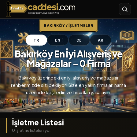
Bakırköy
Bakırköy
BAKIRKÖY / İŞLETMELER
TR
EN
DE
AR
Bakırköy En İyi Alışveriş ve
Mağazalar - 0 Firma
Bakırköy üzerindeki en iyi alışveriş ve mağazalar
rehberimizde sizi bekliyor! Size en yakın firmaları harita
üzerinde keşfedin ve fırsatları yakalayın.
İşletme Listesi
0 işletme listeleniyor.