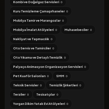
Kombi ve Doğalgaz Servisleri
0
Kuru Temizleme Çamaşırhaneler
0
Mobilya Tamir ve Marangozlar
0
Mobilya İmalat Atölyeleri
Muhasebeciler
0
0
Nakliyat ve Taşımacılık
0
Oto Servis ve Tamirciler
0
Oto Yıkama ve Detaylı Temizlik
0
Palyaço Animasyon Organizasyon Servisleri
0
Pet Kuaför Salonları
SMM
0
0
Teknik Servisler
Temizlik Şirketleri
0
0
Terziler
Tesisatçılar
0
0
Yorgan Dikim Yatak Evi Atölyeleri
0