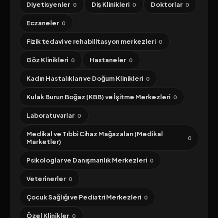
Diyetisyenler
Diş Klinikleri
Doktorlar
0
0
0
Eczaneler
0
Fizik tedavi ve rehabilitasyon merkezleri
0
Göz Klinikleri
Hastaneler
0
0
Kadın Hastalıkları ve Doğum Klinikleri
0
Kulak Burun Boğaz (KBB) ve İşitme Merkezleri
0
Laboratuvarlar
0
Medikal ve Tıbbi Cihaz Mağazaları (Medikal
0
Marketler)
Psikologlar ve Danışmanlık Merkezleri
0
Veterinerler
0
Çocuk Sağlığı ve Pediatri Merkezleri
0
Özel Klinikler
0