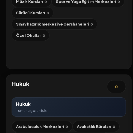
Müzik Kursları
Spor ve Yoga Eğitim Merkezleri
0
0
Sürücü Kursları
0
Sınav hazırlık merkezi ve dershaneleri
0
Özel Okullar
0
Hukuk
0
Hukuk
Tümünü görüntüle
Arabuluculuk Merkezleri
Avukatlık Büroları
0
0