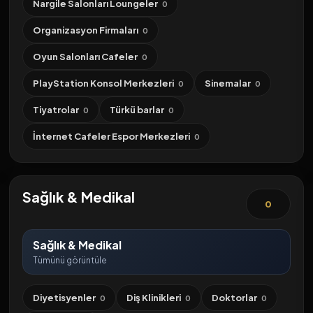
Nargile Salonları Loungeler
0
Organizasyon Firmaları
0
Oyun Salonları Cafeler
0
PlayStation Konsol Merkezleri
Sinemalar
0
0
Tiyatrolar
Türkü barlar
0
0
İnternet Cafeler Espor Merkezleri
0
Sağlık & Medikal
0
Sağlık & Medikal
Tümünü görüntüle
Diyetisyenler
Diş Klinikleri
Doktorlar
0
0
0