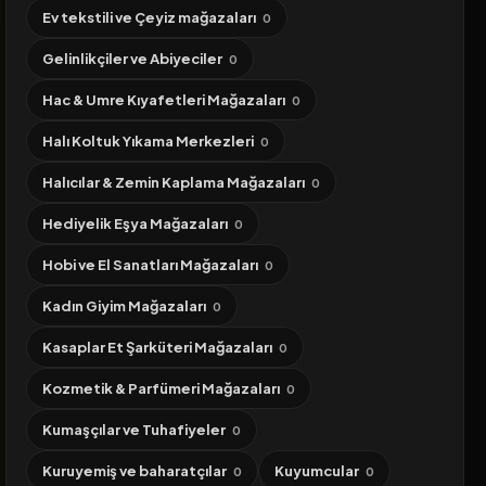
Ev tekstili ve Çeyiz mağazaları
0
Gelinlikçiler ve Abiyeciler
0
Hac & Umre Kıyafetleri Mağazaları
0
Halı Koltuk Yıkama Merkezleri
0
Halıcılar & Zemin Kaplama Mağazaları
0
Hediyelik Eşya Mağazaları
0
Hobi ve El Sanatları Mağazaları
0
Kadın Giyim Mağazaları
0
Kasaplar Et Şarküteri Mağazaları
0
Kozmetik & Parfümeri Mağazaları
0
Kumaşçılar ve Tuhafiyeler
0
Kuruyemiş ve baharatçılar
Kuyumcular
0
0