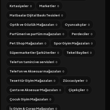
Kırtasiyeler
Marketler
0
0
Matbaalar Dijital Baskı Tesisleri
0
Optik ve Gözlük Mağazaları
Oyuncakçılar
0
0
Parfümeri ve parfüm mağazaları
Perdeciler
0
0
Pet Shop Mağazaları
Spor Giyim Mağazaları
0
0
Süpermarketler Şarküteriler
Tekel Bayileri
0
0
Telefon tamirci ve servisleri
0
Telefon ve Aksesuar mağazaları
0
Tesettür Giyim Mağazaları
Züccaciyeler
0
0
Çanta ve Aksesuar Mağazaları
Çiçekçiler
0
0
Çocuk Giyim Mağazaları
0
İç Giyim & Çorap Mağazaları
0