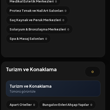
Medikal Estetik Merkezleri
0
Protez Tırnak ve Nail Art Salonları
0
Saç Kaynak ve Peruk Merkezleri
0
Solaryum & Bronzlaşma Merkezleri
0
Spa & Masaj Salonları
0
Turizm ve Konaklama
0
Turizm ve Konaklama
Tümünü görüntüle
Apart Oteller
Bungalov Evleri Ahşap Yapılar
0
0