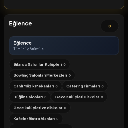
Eğlence
0
Eğlence
Tümünü görüntüle
Bilardo Salonları Kulüpleri
0
Bowling Salonları Merkezleri
0
Canlı Müzik Mekanları
Catering Firmaları
0
0
Düğün Salonları
Gece Kulüpleri Diskolar
0
0
Gece kulüpleri ve diskolar
0
Kafeler Bistro Alanları
0