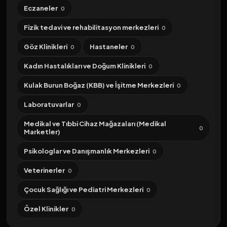
Eczaneler
0
Fizik tedavi ve rehabilitasyon merkezleri
0
Göz Klinikleri
Hastaneler
0
0
Kadın Hastalıkları ve Doğum Klinikleri
0
Kulak Burun Boğaz (KBB) ve İşitme Merkezleri
0
Laboratuvarlar
0
Medikal ve Tıbbi Cihaz Mağazaları (Medikal
0
Marketler)
Psikologlar ve Danışmanlık Merkezleri
0
Veterinerler
0
Çocuk Sağlığı ve Pediatri Merkezleri
0
Özel Klinikler
0