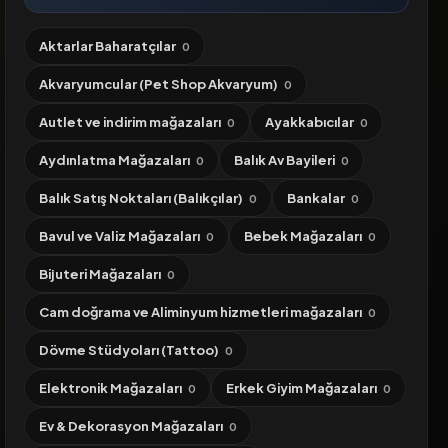
Aktarlar Baharatçılar
0
Akvaryumcular (Pet Shop Akvaryum)
0
Autlet ve indirim mağazaları
Ayakkabıcılar
0
0
Aydınlatma Mağazaları
Balık Av Bayileri
0
0
Balık Satış Noktaları (Balıkçılar)
Bankalar
0
0
Bavul ve Valiz Mağazaları
Bebek Mağazaları
0
0
Bijuteri Mağazaları
0
Cam doğrama ve Aliminyum hizmetleri mağazaları
0
Dövme Stüdyoları (Tattoo)
0
Elektronik Mağazaları
Erkek Giyim Mağazaları
0
0
Ev & Dekorasyon Mağazaları
0