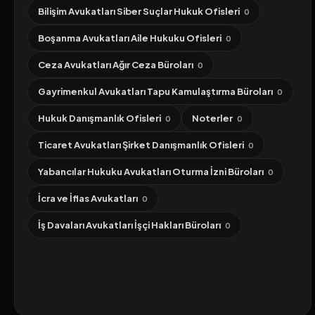
Bilişim Avukatları Siber Suçlar Hukuk Ofisleri
0
Boşanma Avukatları Aile Hukuku Ofisleri
0
Ceza Avukatları Ağır Ceza Büroları
0
Gayrimenkul Avukatları Tapu Kamulaştırma Büroları
0
Hukuk Danışmanlık Ofisleri
Noterler
0
0
Ticaret Avukatları Şirket Danışmanlık Ofisleri
0
Yabancılar Hukuku Avukatları Oturma İzni Büroları
0
İcra ve İflas Avukatları
0
İş Davaları Avukatları İşçi Hakları Büroları
0