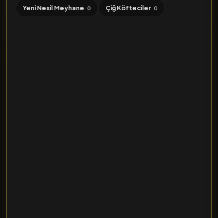
Yeni Nesil Meyhane
Çiğ Köfteciler
0
0