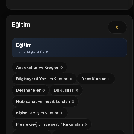
Eğitim
0
Eğitim
Tümünü görüntüle
Anaokulları ve Kreşler
0
Bilgisayar & Yazılım Kursları
Dans Kursları
0
0
Dershaneler
Dil Kursları
0
0
Hobi sanat ve müzik kursları
0
Kişisel Gelişim Kursları
0
Mesleki eğitim ve sertifika kursları
0