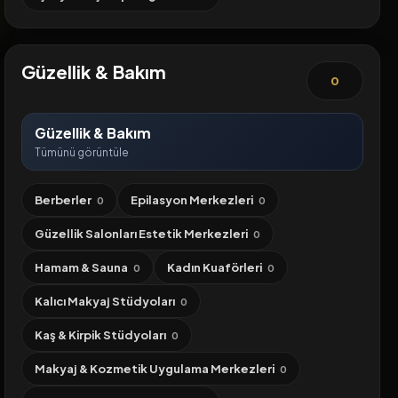
Güzellik & Bakım
0
Güzellik & Bakım
Tümünü görüntüle
Berberler
Epilasyon Merkezleri
0
0
Güzellik Salonları Estetik Merkezleri
0
Hamam & Sauna
Kadın Kuaförleri
0
0
Kalıcı Makyaj Stüdyoları
0
Kaş & Kirpik Stüdyoları
0
Makyaj & Kozmetik Uygulama Merkezleri
0