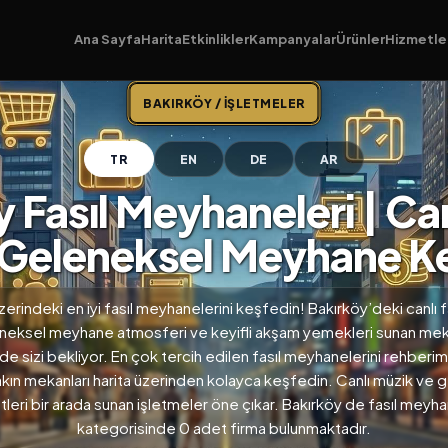
Ana Sayfa
Harita
Etkinlikler
Kampanyalar
Ürünler
Hizmetle
BAKIRKÖY / İŞLETMELER
TR
EN
DE
AR
 Fasıl Meyhaneleri | Ca
 Geleneksel Meyhane Ke
erindeki en iyi fasıl meyhanelerini keşfedin! Bakırköy’deki canlı f
neksel meyhane atmosferi ve keyifli akşam yemekleri sunan mek
e sizi bekliyor. En çok tercih edilen fasıl meyhanelerini rehberi
akın mekanları harita üzerinden kolayca keşfedin. Canlı müzik ve 
tleri bir arada sunan işletmeler öne çıkar. Bakırköy de fasıl meyha
kategorisinde 0 adet firma bulunmaktadır.