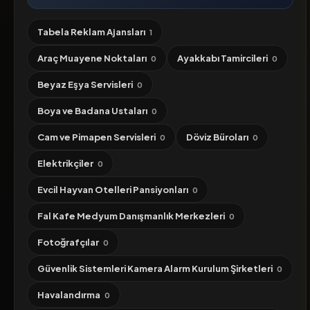
Tabela Reklam Ajansları
1
Araç Muayene Noktaları
Ayakkabı Tamircileri
0
0
Beyaz Eşya Servisleri
0
Boya ve Badana Ustaları
0
Cam ve Pimapen Servisleri
Döviz Büroları
0
0
Elektrikçiler
0
Evcil Hayvan Otelleri Pansiyonları
0
Fal Kafe Medyum Danışmanlık Merkezleri
0
Fotoğrafçılar
0
Güvenlik Sistemleri Kamera Alarm Kurulum Şirketleri
0
Havalandırma
0