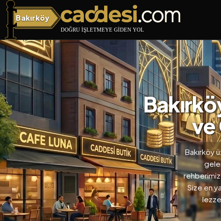
Bakırköy
Bakırköy
Bakırköy
ve
Bakırköy üz
gele
rehberimizd
Size en y
lezze