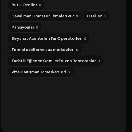
Butik Oteller
0
Havalimanı Transfer Firmaları VIP
Oteller
0
0
Pansiyonlar
0
Seyahat Acenteleri Tur Operatörleri
0
Termal oteller ve spa merkezleri
0
Turistik Eğlence Gemileri Yüzen Restoranlar
0
Vize Danışmanlık Merkezleri
0