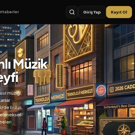
r
Haberler
Giriş Yap
Kayıt Ol
nlı Müzik
yfi
asıl müziği,
anlar
mizde bulun.
geleneksel
neleri