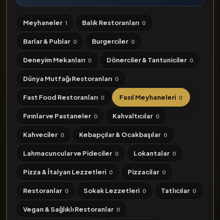
Meyhaneler
Balık Restoranları
1
0
Barlar & Publar
Burgerciler
0
0
Deneyim Mekanları
Dönerciler & Tantuniciler
0
0
Dünya Mutfağı Restoranları
0
Fast Food Restoranları
Fasıl Meyhaneleri
0
0
Fırınlar ve Pastaneler
Kahvaltıcılar
0
0
Kahveciler
Kebapçılar & Ocakbaşılar
0
0
Lahmacuncular ve Pideciler
Lokantalar
0
0
Pizza & İtalyan Lezzetleri
Pizzacilar
0
0
Restoranlar
Sokak Lezzetleri
Tatlıcılar
0
0
0
Vegan & Sağlıklı Restoranlar
0