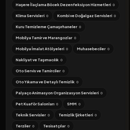
Haşere İlaçlama Böcek Dezenfeksiyon Hizmetleri
0
Klima Servisleri
Kombi ve Doğalgaz Servisleri
0
0
Kuru Temizleme Çamaşırhaneler
0
Mobilya Tamir ve Marangozlar
0
Mobilya İmalat Atölyeleri
Muhasebeciler
0
0
Nakliyat ve Taşımacılık
0
Oto Servis ve Tamirciler
0
Oto Yıkama ve Detaylı Temizlik
0
Palyaço Animasyon Organizasyon Servisleri
0
Pet Kuaför Salonları
SMM
0
0
Teknik Servisler
Temizlik Şirketleri
0
0
Terziler
Tesisatçılar
0
0