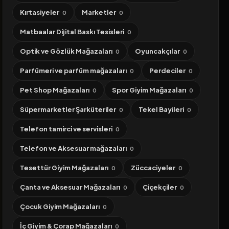
Kırtasiyeler
Marketler
0
0
Matbaalar Dijital Baskı Tesisleri
0
Optik ve Gözlük Mağazaları
Oyuncakçılar
0
0
Parfümeri ve parfüm mağazaları
Perdeciler
0
0
Pet Shop Mağazaları
Spor Giyim Mağazaları
0
0
Süpermarketler Şarküteriler
Tekel Bayileri
0
0
Telefon tamirci ve servisleri
0
Telefon ve Aksesuar mağazaları
0
Tesettür Giyim Mağazaları
Züccaciyeler
0
0
Çanta ve Aksesuar Mağazaları
Çiçekçiler
0
0
Çocuk Giyim Mağazaları
0
İç Giyim & Çorap Mağazaları
0