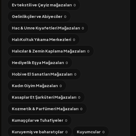
Ev tekstili ve Çeyiz mağazaları
0
Gelinlikçiler ve Abiyeciler
0
Hac & Umre Kıyafetleri Mağazaları
0
Halı Koltuk Yıkama Merkezleri
0
Halıcılar & Zemin Kaplama Mağazaları
0
Hediyelik Eşya Mağazaları
0
Hobi ve El Sanatları Mağazaları
0
Kadın Giyim Mağazaları
0
Kasaplar Et Şarküteri Mağazaları
0
Kozmetik & Parfümeri Mağazaları
0
Kumaşçılar ve Tuhafiyeler
0
Kuruyemiş ve baharatçılar
Kuyumcular
0
0