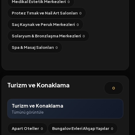
Medikal Estetik Merkezleri
0
Protez Tırnak ve Nail Art Salonları
0
Saç Kaynak ve Peruk Merkezleri
0
Solaryum & Bronzlaşma Merkezleri
0
Spa & Masaj Salonları
0
Turizm ve Konaklama
0
Turizm ve Konaklama
Tümünü görüntüle
Apart Oteller
Bungalov Evleri Ahşap Yapılar
0
0