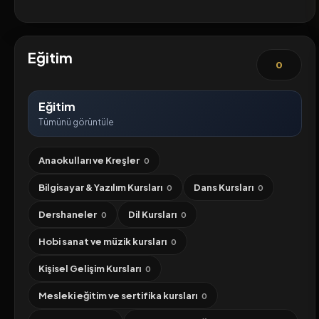
Eğitim
0
Eğitim
Tümünü görüntüle
Anaokulları ve Kreşler
0
Bilgisayar & Yazılım Kursları
Dans Kursları
0
0
Dershaneler
Dil Kursları
0
0
Hobi sanat ve müzik kursları
0
Kişisel Gelişim Kursları
0
Mesleki eğitim ve sertifika kursları
0