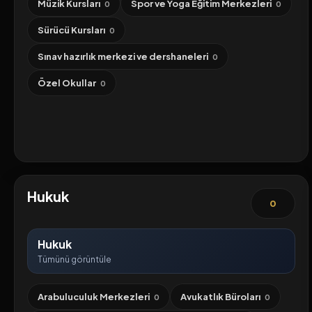
Müzik Kursları
Spor ve Yoga Eğitim Merkezleri
0
0
Sürücü Kursları
0
Sınav hazırlık merkezi ve dershaneleri
0
Özel Okullar
0
Hukuk
0
Hukuk
Tümünü görüntüle
Arabuluculuk Merkezleri
Avukatlık Büroları
0
0