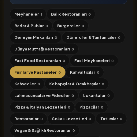
Meyhaneler
Balık Restoranları
1
0
Barlar & Publar
Burgerciler
0
0
Deneyim Mekanları
Dönerciler & Tantuniciler
0
0
Dünya Mutfağı Restoranları
0
Fast Food Restoranları
Fasıl Meyhaneleri
0
0
Fırınlar ve Pastaneler
Kahvaltıcılar
0
0
Kahveciler
Kebapçılar & Ocakbaşılar
0
0
Lahmacuncular ve Pideciler
Lokantalar
0
0
Pizza & İtalyan Lezzetleri
Pizzacilar
0
0
Restoranlar
Sokak Lezzetleri
Tatlıcılar
0
0
0
Vegan & Sağlıklı Restoranlar
0