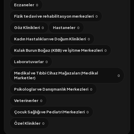
Eczaneler
0
Fizik tedavi ve rehabilitasyon merkezleri
0
Göz Klinikleri
Hastaneler
0
0
Kadın Hastalıkları ve Doğum Klinikleri
0
Kulak Burun Boğaz (KBB) ve İşitme Merkezleri
0
Laboratuvarlar
0
Medikal ve Tıbbi Cihaz Mağazaları (Medikal
0
Marketler)
Psikologlar ve Danışmanlık Merkezleri
0
Veterinerler
0
Çocuk Sağlığı ve Pediatri Merkezleri
0
Özel Klinikler
0