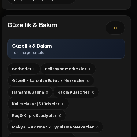
Güzellik & Bakım
0
Güzellik & Bakım
Tümünü görüntüle
Berberler
Epilasyon Merkezleri
0
0
Güzellik Salonları Estetik Merkezleri
0
Hamam & Sauna
Kadın Kuaförleri
0
0
Kalıcı Makyaj Stüdyoları
0
Kaş & Kirpik Stüdyoları
0
Makyaj & Kozmetik Uygulama Merkezleri
0