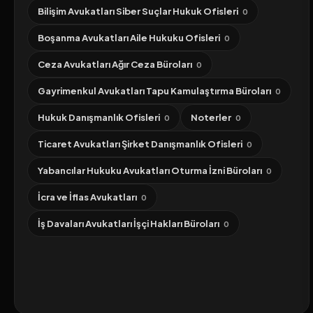
Bilişim Avukatları Siber Suçlar Hukuk Ofisleri
0
Boşanma Avukatları Aile Hukuku Ofisleri
0
Ceza Avukatları Ağır Ceza Büroları
0
Gayrimenkul Avukatları Tapu Kamulaştırma Büroları
0
Hukuk Danışmanlık Ofisleri
Noterler
0
0
Ticaret Avukatları Şirket Danışmanlık Ofisleri
0
Yabancılar Hukuku Avukatları Oturma İzni Büroları
0
İcra ve İflas Avukatları
0
İş Davaları Avukatları İşçi Hakları Büroları
0