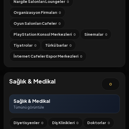
Nargile Salonları Loungeler
0
Organizasyon Firmaları
0
Oyun Salonları Cafeler
0
PlayStation Konsol Merkezleri
Sinemalar
0
0
Tiyatrolar
Türkü barlar
0
0
İnternet Cafeler Espor Merkezleri
0
Sağlık & Medikal
0
Sağlık & Medikal
Tümünü görüntüle
Diyetisyenler
Diş Klinikleri
Doktorlar
0
0
0