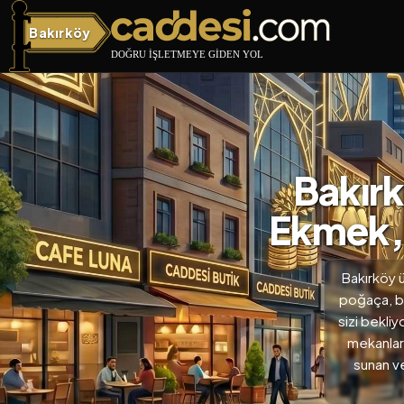
Bakırköy
Bakırköy
Bakırk
Ekmek, 
Bakırköy ü
poğaça, bö
sizi bekliy
mekanları
sunan ve