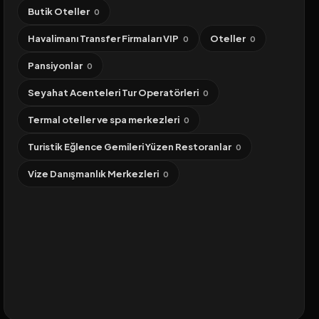
Butik Oteller
0
Havalimanı Transfer Firmaları VIP
Oteller
0
0
Pansiyonlar
0
Seyahat Acenteleri Tur Operatörleri
0
Termal oteller ve spa merkezleri
0
Turistik Eğlence Gemileri Yüzen Restoranlar
0
Vize Danışmanlık Merkezleri
0