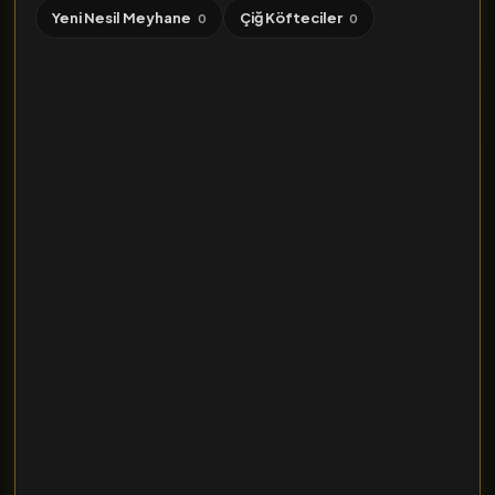
Yeni Nesil Meyhane
Çiğ Köfteciler
0
0