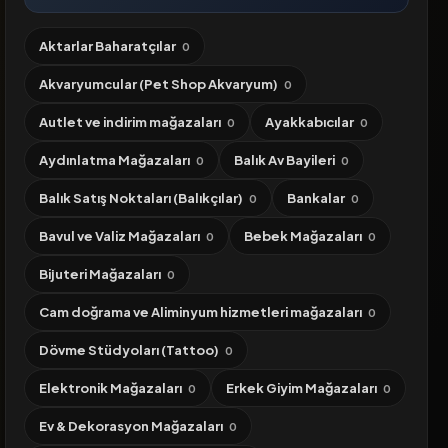
Aktarlar Baharatçılar
0
Akvaryumcular (Pet Shop Akvaryum)
0
Autlet ve indirim mağazaları
Ayakkabıcılar
0
0
Aydınlatma Mağazaları
Balık Av Bayileri
0
0
Balık Satış Noktaları (Balıkçılar)
Bankalar
0
0
Bavul ve Valiz Mağazaları
Bebek Mağazaları
0
0
Bijuteri Mağazaları
0
Cam doğrama ve Aliminyum hizmetleri mağazaları
0
Dövme Stüdyoları (Tattoo)
0
Elektronik Mağazaları
Erkek Giyim Mağazaları
0
0
Ev & Dekorasyon Mağazaları
0