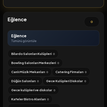
Eğlence
0
Eğlence
Tümünü görüntüle
Bilardo Salonları Kulüpleri
0
Bowling Salonları Merkezleri
0
Canlı Müzik Mekanları
Catering Firmaları
0
0
Düğün Salonları
Gece Kulüpleri Diskolar
0
0
Gece kulüpleri ve diskolar
0
Kafeler Bistro Alanları
0