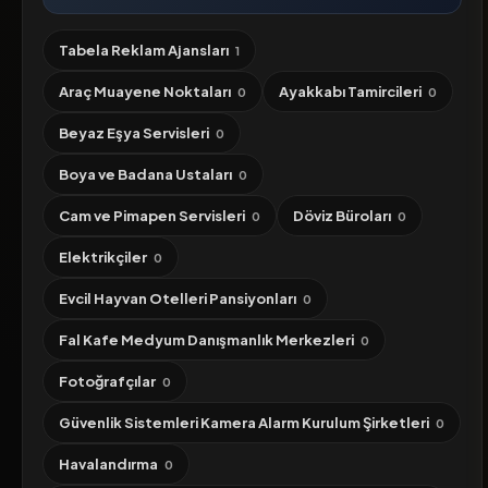
Tabela Reklam Ajansları
1
Araç Muayene Noktaları
Ayakkabı Tamircileri
0
0
Beyaz Eşya Servisleri
0
Boya ve Badana Ustaları
0
Cam ve Pimapen Servisleri
Döviz Büroları
0
0
Elektrikçiler
0
Evcil Hayvan Otelleri Pansiyonları
0
Fal Kafe Medyum Danışmanlık Merkezleri
0
Fotoğrafçılar
0
Güvenlik Sistemleri Kamera Alarm Kurulum Şirketleri
0
Havalandırma
0