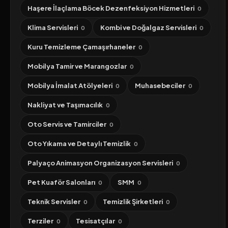
Haşere İlaçlama Böcek Dezenfeksiyon Hizmetleri
0
Klima Servisleri
Kombi ve Doğalgaz Servisleri
0
0
Kuru Temizleme Çamaşırhaneler
0
Mobilya Tamir ve Marangozlar
0
Mobilya İmalat Atölyeleri
Muhasebeciler
0
0
Nakliyat ve Taşımacılık
0
Oto Servis ve Tamirciler
0
Oto Yıkama ve Detaylı Temizlik
0
Palyaço Animasyon Organizasyon Servisleri
0
Pet Kuaför Salonları
SMM
0
0
Teknik Servisler
Temizlik Şirketleri
0
0
Terziler
Tesisatçılar
0
0