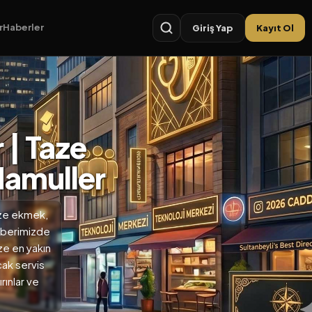
r
Haberler
Giriş Yap
Kayıt Ol
 | Taze
Mamuller
taze ekmek,
ehberimizde
ize en yakın
cak servis
rınlar ve