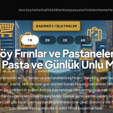
Ana Sayfa
Harita
Etkinlikler
Kampanyalar
Ürünler
Hizmetle
BAKIRKÖY / İŞLETMELER
TR
EN
DE
AR
öy Fırınlar ve Pastaneler
Pasta ve Günlük Unlu 
zerindeki en iyi fırınları ve pastaneleri keşfedin! Bakırköy’deki 
rek, pasta, tatlı ve özel gün ürünleri sunan fırın ve pastaneler r
or. En çok tercih edilen fırın ve pastaneleri rehberimizde bulun. S
 harita üzerinden kolayca keşfedin. Günlük taze üretim yapan, sı
 özel gün siparişleri hazırlayan işletmeler öne çıkar. Bakırköy de fı
pastaneler kategorisinde 0 adet firma bulunmaktadır.