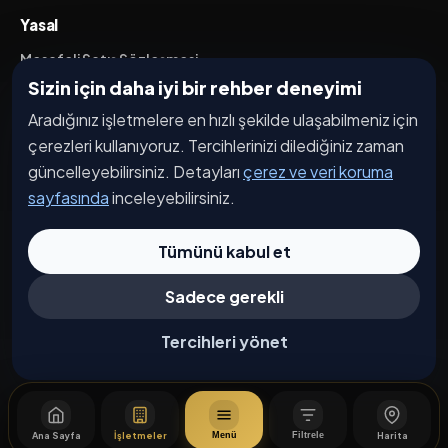
Yasal
Mesafeli Satış Sözleşmesi
Sizin için daha iyi bir rehber deneyimi
İptal / İade Koşulları
Aradığınız işletmelere en hızlı şekilde ulaşabilmeniz için
Hizmet Şartları
çerezleri kullanıyoruz. Tercihlerinizi dilediğiniz zaman
Gizlilik Politikası
güncelleyebilirsiniz. Detayları
çerez ve veri koruma
Üyelik Sözleşmesi
sayfasında
inceleyebilirsiniz.
Kişisel Veri Koruma
Tümünü kabul et
Sadece gerekli
© 2026 Bakırköy. Tüm hakları saklıdır.
Çerez Tercihleri
Tercihleri yönet
Ana Sayfa
İşletmeler
Harita
Menü
Filtrele