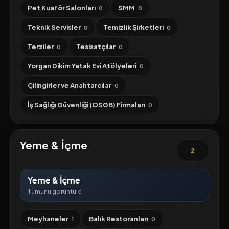
Pet Kuaför Salonları
SMM
0
0
Teknik Servisler
Temizlik Şirketleri
0
0
Terziler
Tesisatçılar
0
0
Yorgan Dikim Yatak Evi Atölyeleri
0
Çilingirler ve Anahtarcılar
0
İş Sağlığı Güvenliği (OSGB) Firmaları
0
Yeme & İçme
2
Yeme & İçme
Tümünü görüntüle
Meyhaneler
Balık Restoranları
1
0