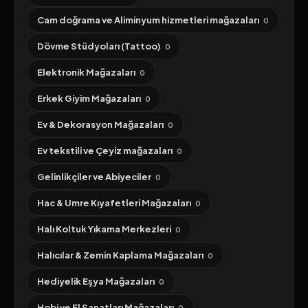
Cam doğrama ve Aliminyum hizmetleri mağazaları
0
Dövme Stüdyoları (Tattoo)
0
Elektronik Mağazaları
0
Erkek Giyim Mağazaları
0
Ev & Dekorasyon Mağazaları
0
Ev tekstili ve Çeyiz mağazaları
0
Gelinlikçiler ve Abiyeciler
0
Hac & Umre Kıyafetleri Mağazaları
0
Halı Koltuk Yıkama Merkezleri
0
Halıcılar & Zemin Kaplama Mağazaları
0
Hediyelik Eşya Mağazaları
0
Hobi ve El Sanatları Mağazaları
0