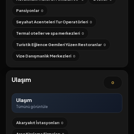
Pansiyonlar
0
Seyahat Acenteleri Tur Operatörleri
0
Termal oteller ve spa merkezleri
0
Turistik Eğlence Gemileri Yüzen Restoranlar
0
Vize Danışmanlık Merkezleri
0
Ulaşım
0
Ulaşım
Tümünü görüntüle
Akaryakıt İstasyonları
0