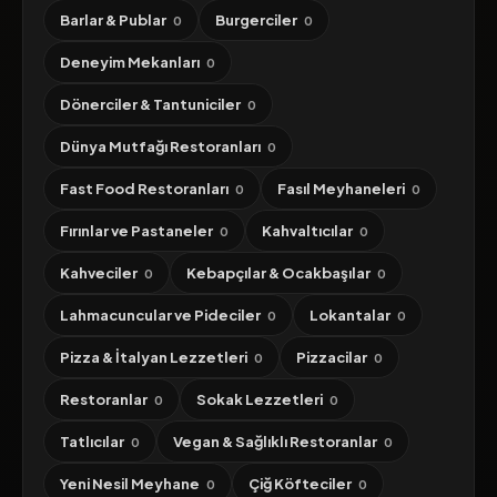
Barlar & Publar
Burgerciler
0
0
Deneyim Mekanları
0
Dönerciler & Tantuniciler
0
Dünya Mutfağı Restoranları
0
Fast Food Restoranları
Fasıl Meyhaneleri
0
0
Fırınlar ve Pastaneler
Kahvaltıcılar
0
0
Kahveciler
Kebapçılar & Ocakbaşılar
0
0
Lahmacuncular ve Pideciler
Lokantalar
0
0
Pizza & İtalyan Lezzetleri
Pizzacilar
0
0
Restoranlar
Sokak Lezzetleri
0
0
Tatlıcılar
Vegan & Sağlıklı Restoranlar
0
0
Yeni Nesil Meyhane
Çiğ Köfteciler
0
0