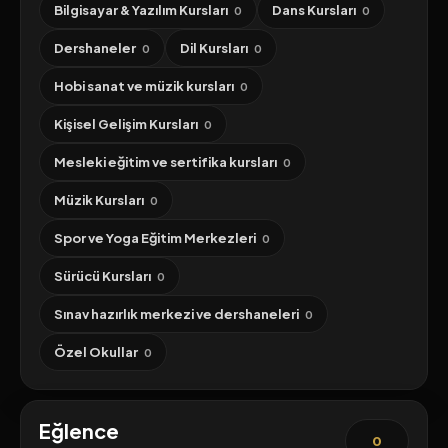
Bilgisayar & Yazılım Kursları
Dans Kursları
0
0
Dershaneler
Dil Kursları
0
0
Hobi sanat ve müzik kursları
0
Kişisel Gelişim Kursları
0
Mesleki eğitim ve sertifika kursları
0
Müzik Kursları
0
Spor ve Yoga Eğitim Merkezleri
0
Sürücü Kursları
0
Sınav hazırlık merkezi ve dershaneleri
0
Özel Okullar
0
Eğlence
0