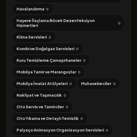
Havalandırma
0
Haşere İlaçlama Böcek Dezenfeksiyon
0
Hizmetleri
Klima Servisleri
0
Kombi ve Doğalgaz Servisleri
0
Kuru Temizleme Çamaşırhaneler
0
Mobilya Tamir ve Marangozlar
0
Mobilya İmalat Atölyeleri
Muhasebeciler
0
0
Nakliyat ve Taşımacılık
0
Oto Servis ve Tamirciler
0
Oto Yıkama ve Detaylı Temizlik
0
Palyaço Animasyon Organizasyon Servisleri
0