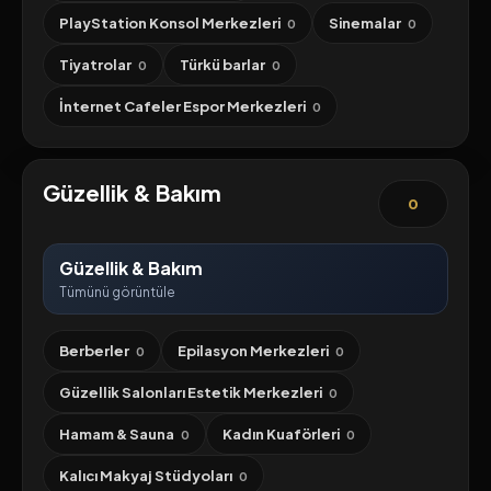
PlayStation Konsol Merkezleri
Sinemalar
0
0
Tiyatrolar
Türkü barlar
0
0
İnternet Cafeler Espor Merkezleri
0
Güzellik & Bakım
0
Güzellik & Bakım
Tümünü görüntüle
Berberler
Epilasyon Merkezleri
0
0
Güzellik Salonları Estetik Merkezleri
0
Hamam & Sauna
Kadın Kuaförleri
0
0
Kalıcı Makyaj Stüdyoları
0