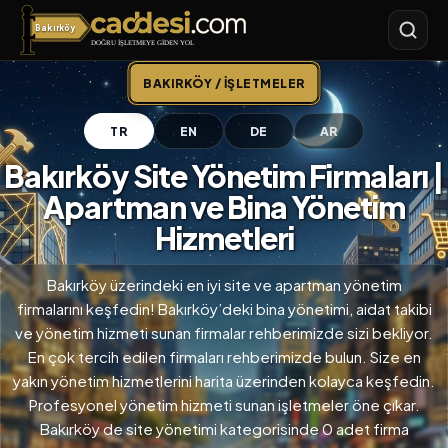
Bakırköy
Bakırköy
BAKIRKÖY / İŞLETMELER
TR
EN
DE
AR
Bakırköy Site Yönetim Firmaları |
Apartman ve Bina Yönetim
Hizmetleri
Bakırköy üzerindeki en iyi site ve apartman yönetim
firmalarını keşfedin! Bakırköy’deki bina yönetimi, aidat takibi
ve yönetim hizmeti sunan firmalar rehberimizde sizi bekliyor.
En çok tercih edilen firmaları rehberimizde bulun. Size en
yakın yönetim hizmetlerini harita üzerinden kolayca keşfedin.
Profesyonel yönetim hizmeti sunan işletmeler öne çıkar.
Bakırköy de site yönetimi kategorisinde 0 adet firma