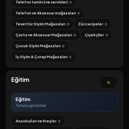
Telefon tamirci ve servisleri
0
Telefon ve Aksesuar mağazaları
0
Tesettür Giyim Mağazaları
Züccaciyeler
0
0
Çanta ve Aksesuar Mağazaları
Çiçekçiler
0
0
Çocuk Giyim Mağazaları
0
İç Giyim & Çorap Mağazaları
0
Eğitim
0
Eğitim
Tümünü görüntüle
Anaokulları ve Kreşler
0