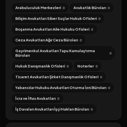
Arabuluculuk Merkezleri
Avukatlık Büroları
0
0
Bilişim Avukatları Siber Suçlar Hukuk Ofisleri
0
Boşanma Avukatları Aile Hukuku Ofisleri
0
Ceza Avukatları Ağır Ceza Büroları
0
Gayrimenkul Avukatları Tapu Kamulaştırma
0
Büroları
Hukuk Danışmanlık Ofisleri
Noterler
0
0
Ticaret Avukatları Şirket Danışmanlık Ofisleri
0
Yabancılar Hukuku Avukatları Oturma İzni Büroları
0
İcra ve İflas Avukatları
0
İş Davaları Avukatları İşçi Hakları Büroları
0