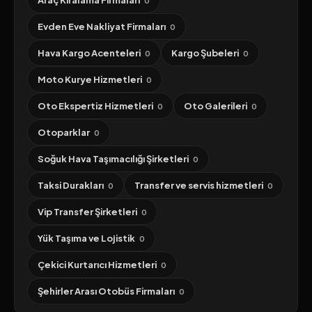
Araç Kiralama Firmaları
0
Evden Eve Nakliyat Firmaları
0
Hava Kargo Acenteleri
Kargo Şubeleri
0
0
Moto Kurye Hizmetleri
0
Oto Ekspertiz Hizmetleri
Oto Galerileri
0
0
Otoparklar
0
Soğuk Hava Taşımacılığı Şirketleri
0
Taksi Durakları
Transfer ve servis hizmetleri
0
0
Vip Transfer Şirketleri
0
Yük Taşıma ve Lojistik
0
Çekici Kurtarıcı Hizmetleri
0
Şehirler Arası Otobüs Firmaları
0