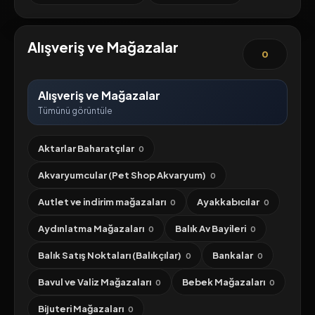
Alışveriş ve Mağazalar
0
Alışveriş ve Mağazalar
Tümünü görüntüle
Aktarlar Baharatçılar
0
Akvaryumcular (Pet Shop Akvaryum)
0
Autlet ve indirim mağazaları
Ayakkabıcılar
0
0
Aydınlatma Mağazaları
Balık Av Bayileri
0
0
Balık Satış Noktaları (Balıkçılar)
Bankalar
0
0
Bavul ve Valiz Mağazaları
Bebek Mağazaları
0
0
Bijuteri Mağazaları
0