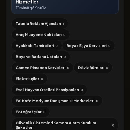
Hizmetler
Tümünü görüntüle
Tabela Reklam Ajansları
1
Araç Muayene Noktaları
0
Ayakkabı Tamircileri
Beyaz Eşya Servisleri
0
0
Boya ve Badana Ustaları
0
Cam ve Pimapen Servisleri
Döviz Büroları
0
0
Elektrikçiler
0
Evcil Hayvan Otelleri Pansiyonları
0
Fal Kafe Medyum Danışmanlık Merkezleri
0
Fotoğrafçılar
0
Güvenlik Sistemleri Kamera Alarm Kurulum
0
Şirketleri