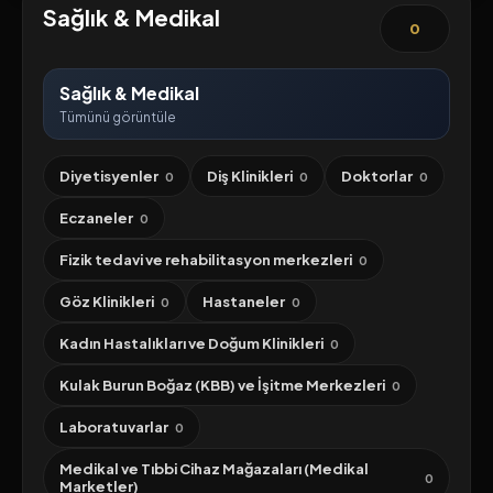
Sağlık & Medikal
0
Sağlık & Medikal
Tümünü görüntüle
Diyetisyenler
Diş Klinikleri
Doktorlar
0
0
0
Eczaneler
0
Fizik tedavi ve rehabilitasyon merkezleri
0
Göz Klinikleri
Hastaneler
0
0
Kadın Hastalıkları ve Doğum Klinikleri
0
Kulak Burun Boğaz (KBB) ve İşitme Merkezleri
0
Laboratuvarlar
0
Medikal ve Tıbbi Cihaz Mağazaları (Medikal
0
Marketler)