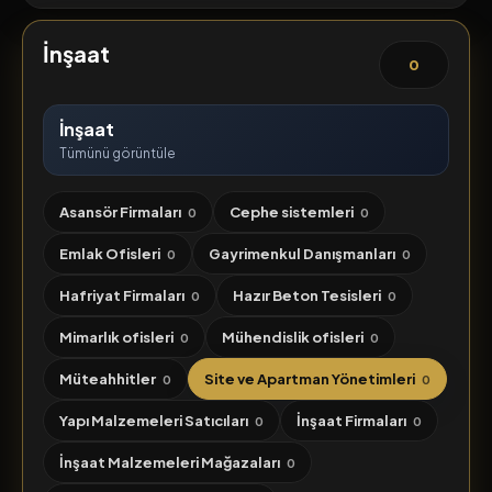
İnşaat
0
İnşaat
Tümünü görüntüle
Asansör Firmaları
Cephe sistemleri
0
0
Emlak Ofisleri
Gayrimenkul Danışmanları
0
0
Hafriyat Firmaları
Hazır Beton Tesisleri
0
0
Mimarlık ofisleri
Mühendislik ofisleri
0
0
Müteahhitler
Site ve Apartman Yönetimleri
0
0
Yapı Malzemeleri Satıcıları
İnşaat Firmaları
0
0
İnşaat Malzemeleri Mağazaları
0