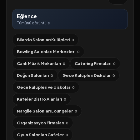
Eğlence
Tümünü görüntüle
Bilardo Salonları Kulüpleri
0
Bowling Salonları Merkezleri
0
Canlı Müzik Mekanları
Catering Firmaları
0
0
Düğün Salonları
Gece Kulüpleri Diskolar
0
0
Gece kulüpleri ve diskolar
0
Kafeler Bistro Alanları
0
Nargile Salonları Loungeler
0
Organizasyon Firmaları
0
Oyun Salonları Cafeler
0