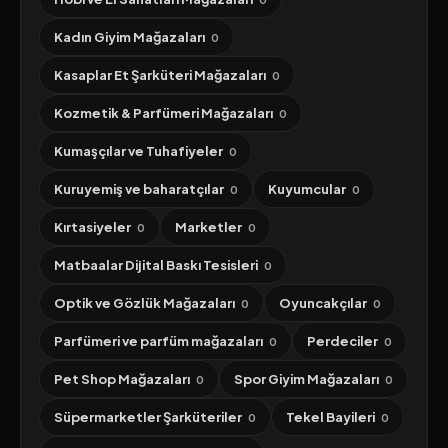
Kadın Giyim Mağazaları
0
Kasaplar Et Şarküteri Mağazaları
0
Kozmetik & Parfümeri Mağazaları
0
Kumaşçılar ve Tuhafiyeler
0
Kuruyemiş ve baharatçılar
Kuyumcular
0
0
Kırtasiyeler
Marketler
0
0
Matbaalar Dijital Baskı Tesisleri
0
Optik ve Gözlük Mağazaları
Oyuncakçılar
0
0
Parfümeri ve parfüm mağazaları
Perdeciler
0
0
Pet Shop Mağazaları
Spor Giyim Mağazaları
0
0
Süpermarketler Şarküteriler
Tekel Bayileri
0
0