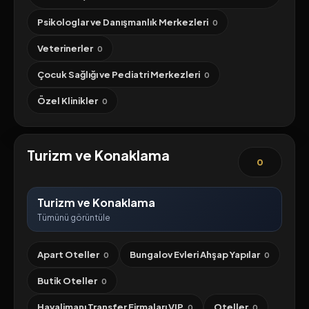
Psikologlar ve Danışmanlık Merkezleri
0
Veterinerler
0
Çocuk Sağlığı ve Pediatri Merkezleri
0
Özel Klinikler
0
Turizm ve Konaklama
0
Turizm ve Konaklama
Tümünü görüntüle
Apart Oteller
Bungalov Evleri Ahşap Yapılar
0
0
Butik Oteller
0
Havalimanı Transfer Firmaları VIP
Oteller
0
0